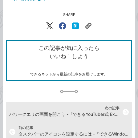
SHARE
記事をシェアする
リ
X（旧
Facebook
は
ン
Twitter）
で
て
ク
で
シ
な
を
シ
ェ
ブ
この記事が気に入ったら
コ
ェ
ア
ッ
いいね！しよう
ピ
ア
ク
ー
マ
ー
ク
できるネットから最新の記事をお届けします。
に
追
加
次の記事
arrow_forward
パワークエリの画面を開こう -『できるYouTuber式 Excel パワークエリ 現場の教科書』動画解説
前の記事
arrow_back
タスクバーのアイコンを設定するには -『できるWindows 11 2024年 改訂3版 Copilot対応』動画解説