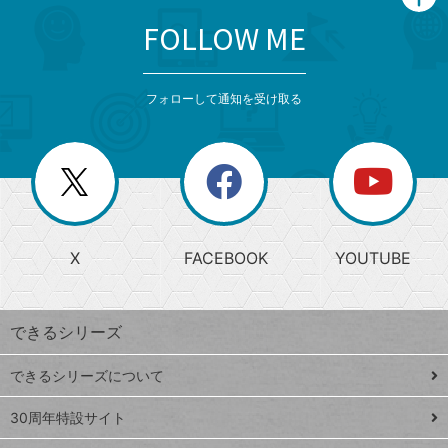
FOLLOW ME
search
format_list_bulleted
検
カ
検
カ
索
テ
メ
ゴ
索
テ
ニ
リ
フォローして通知を受け取る
ゴ
ュ
ー
ー
一
リ
を
覧
閉
を
ー
じ
閉
か
る
じ
る
search
ら
急
X
FACEBOOK
YOUTUBE
探
上
検
昇
索
す
ワ
できるシリーズ
ー
ド
できるシリーズについて
Google
ト
スプレ
ッ
30周年特設サイト
ッドシ
プ