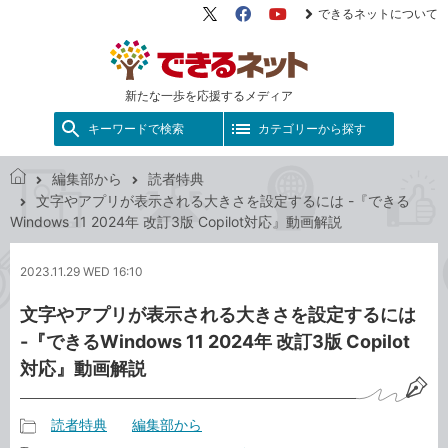
できるネットについて
X（旧
Facebook
YouTube
Twitter）
新たな一歩を応援するメディア
キーワードで検索
カテゴリーから探す
編集部から
読者特典
で
文字やアプリが表示される大きさを設定するには -『できる
き
Windows 11 2024年 改訂3版 Copilot対応』動画解説
る
ネ
2023.11.29 WED 16:10
ッ
ト
文字やアプリが表示される大きさを設定するには
-『できるWindows 11 2024年 改訂3版 Copilot
対応』動画解説
読者特典
編集部から
記