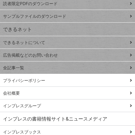
読者限定PDFのダウンロード
ート
ペ
iPhone
ー
サンプルファイルのダウンロード
VLOOKUP
ジ
できるネット
連載
できるネットについて
Excel Q&A
close
閉じ
トイアンナ流仕
広告掲載などのお問い合わせ
る
事術
全記事一覧
PowerAutomate
ではじめる業務
プライバシーポリシー
の完全自動化
会社概要
AI議事録作成術
Windows 11
インプレスグループ
Q&A
インプレスの書籍情報サイト&ニュースメディア
Teams踏み込み
活用術
インプレスブックス