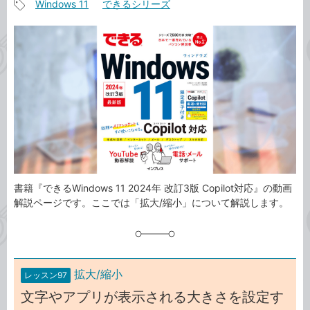
Windows 11
できるシリーズ
事
記
カ
事
テ
タ
ゴ
グ
リ
書籍『できるWindows 11 2024年 改訂3版 Copilot対応』の動画
解説ページです。ここでは「拡大/縮小」について解説します。
拡大/縮小
レッスン97
文字やアプリが表示される大きさを設定す