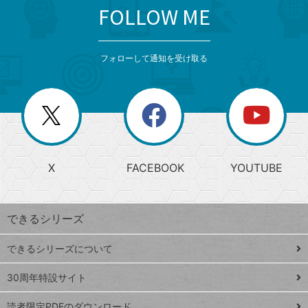
FOLLOW ME
search
format_list_bulleted
検
カ
検
カ
索
テ
メ
ゴ
索
テ
ニ
リ
フォローして通知を受け取る
ゴ
ュ
ー
ー
一
リ
を
覧
閉
を
ー
じ
閉
か
る
じ
る
search
ら
急
X
FACEBOOK
YOUTUBE
探
上
検
昇
索
す
ワ
できるシリーズ
ー
ド
できるシリーズについて
Google
ト
スプレ
ッ
30周年特設サイト
ッドシ
プ
読者限定PDFのダウンロード