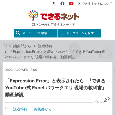
できるネットについて
X（旧
Facebook
YouTube
Twitter）
新たな一歩を応援するメディア
キーワードで検索
カテゴリーから探す
編集部から
読者特典
で
「Expression.Error」と表示されたら -『できるYouTuber式
き
Excel パワークエリ 現場の教科書』動画解説
る
ネ
2023.11.29 WED 17:00
ッ
ト
「Expression.Error」と表示されたら -『できる
YouTuber式 Excel パワークエリ 現場の教科書』
動画解説
読者特典
編集部から
記