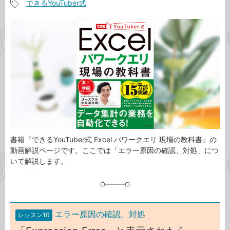
できるYouTuber式
事
記
カ
事
テ
タ
ゴ
グ
リ
書籍『できるYouTuber式 Excel パワークエリ 現場の教科書』の
動画解説ページです。ここでは「エラー原因の確認、対処」につ
いて解説します。
エラー原因の確認、対処
レッスン10