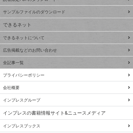
ート
ペ
iPhone
ー
サンプルファイルのダウンロード
VLOOKUP
ジ
できるネット
連載
できるネットについて
Excel Q&A
close
閉じ
トイアンナ流仕
広告掲載などのお問い合わせ
る
事術
全記事一覧
PowerAutomate
ではじめる業務
プライバシーポリシー
の完全自動化
会社概要
AI議事録作成術
Windows 11
インプレスグループ
Q&A
インプレスの書籍情報サイト&ニュースメディア
Teams踏み込み
活用術
インプレスブックス