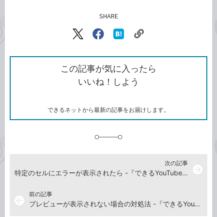
SHARE
記事をシェアする
リ
X（旧
Facebook
は
ン
Twitter）
で
て
ク
で
シ
な
を
シ
ェ
ブ
この記事が気に入ったら
コ
ェ
ア
ッ
いいね！しよう
ピ
ア
ク
ー
マ
ー
ク
できるネットから最新の記事をお届けします。
に
追
加
次の記事
arrow_forward
特定のセルにエラーが表示されたら -『できるYouTuber式 Excel パワークエリ 現場の教科書』動画解説
前の記事
arrow_back
プレビューが表示されない場合の対処法 -『できるYouTuber式 Excel パワークエリ 現場の教科書』動画解説