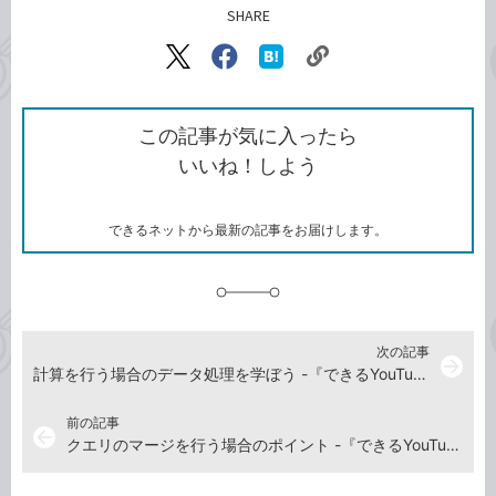
SHARE
記事をシェアする
リ
X（旧
Facebook
は
ン
Twitter）
で
て
ク
で
シ
な
を
シ
ェ
ブ
この記事が気に入ったら
コ
ェ
ア
ッ
いいね！しよう
ピ
ア
ク
ー
マ
ー
ク
できるネットから最新の記事をお届けします。
に
追
加
次の記事
arrow_forward
計算を行う場合のデータ処理を学ぼう -『できるYouTuber式 Excel パワークエリ 現場の教科書』動画解説
前の記事
arrow_back
クエリのマージを行う場合のポイント -『できるYouTuber式 Excel パワークエリ 現場の教科書』動画解説