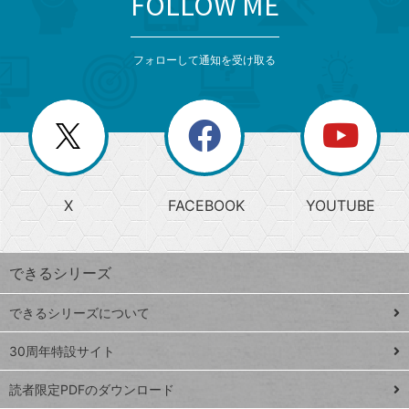
FOLLOW ME
検
カ
検
カ
索
テ
メ
ゴ
索
テ
ニ
リ
フォローして通知を受け取る
ゴ
ュ
ー
ー
一
リ
を
覧
閉
を
ー
じ
閉
か
る
じ
る
search
ら
急
X
FACEBOOK
YOUTUBE
探
上
検
昇
索
す
ワ
できるシリーズ
ー
ド
できるシリーズについて
Google
ト
スプレ
ッ
30周年特設サイト
ッドシ
プ
読者限定PDFのダウンロード
ート
ペ