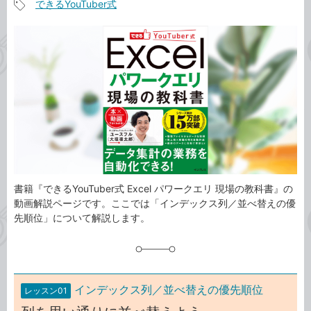
できるYouTuber式
事
記
カ
事
テ
タ
ゴ
グ
リ
書籍『できるYouTuber式 Excel パワークエリ 現場の教科書』の
動画解説ページです。ここでは「インデックス列／並べ替えの優
先順位」について解説します。
インデックス列／並べ替えの優先順位
レッスン01