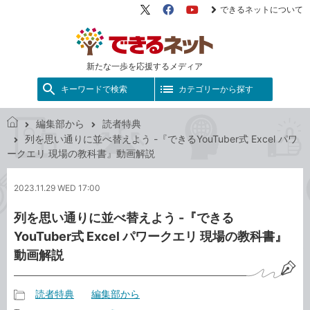
できるネットについて
X（旧
Facebook
YouTube
Twitter）
新たな一歩を応援するメディア
キーワードで検索
カテゴリーから探す
編集部から
読者特典
で
列を思い通りに並べ替えよう -『できるYouTuber式 Excel パワ
き
ークエリ 現場の教科書』動画解説
る
ネ
2023.11.29 WED 17:00
ッ
ト
列を思い通りに並べ替えよう -『できる
YouTuber式 Excel パワークエリ 現場の教科書』
動画解説
読者特典
編集部から
記