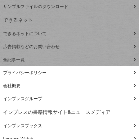
iPhone
ー
サンプルファイルのダウンロード
VLOOKUP
ジ
できるネット
連載
できるネットについて
Excel Q&A
close
閉じ
トイアンナ流仕
広告掲載などのお問い合わせ
る
事術
全記事一覧
PowerAutomate
ではじめる業務
プライバシーポリシー
の完全自動化
会社概要
AI議事録作成術
Windows 11
インプレスグループ
Q&A
インプレスの書籍情報サイト&ニュースメディア
Teams踏み込み
活用術
インプレスブックス
Excel講師の仕事
Impress Watch