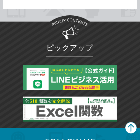
ピックアップ
search
format_list_bulleted