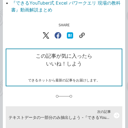
『できるYouTuber式 Excel パワークエリ 現場の教科
書』動画解説まとめ
SHARE
記事をシェアする
リ
X（旧
Facebook
は
ン
Twitter）
で
て
ク
で
シ
な
を
シ
ェ
ブ
この記事が気に入ったら
コ
ェ
ア
ッ
いいね！しよう
ピ
ア
ク
ー
マ
ー
ク
できるネットから最新の記事をお届けします。
に
追
加
次の記事
arrow_forward
テキストデータの一部分のみ抽出しよう -『できるYouTuber式 Excel パワークエリ 現場の教科書』動画解説