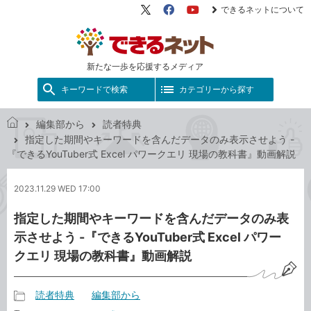
できるネットについて
X（旧
Facebook
YouTube
Twitter）
新たな一歩を応援するメディア
キーワードで検索
カテゴリーから探す
編集部から
読者特典
で
指定した期間やキーワードを含んだデータのみ表示させよう -
き
『できるYouTuber式 Excel パワークエリ 現場の教科書』動画解説
る
ネ
2023.11.29 WED 17:00
ッ
ト
指定した期間やキーワードを含んだデータのみ表
示させよう -『できるYouTuber式 Excel パワー
クエリ 現場の教科書』動画解説
読者特典
編集部から
記