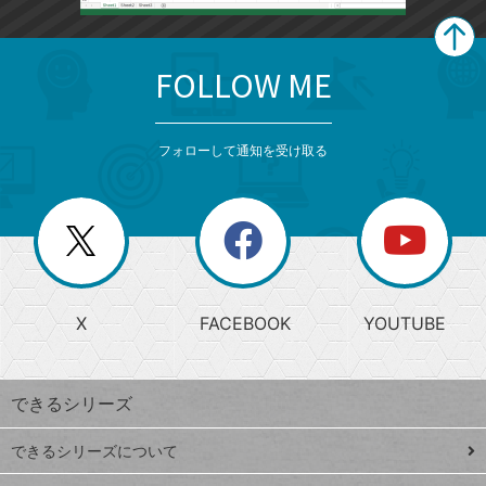
FOLLOW ME
search
format_list_bulleted
検
カ
検
カ
索
テ
メ
ゴ
索
テ
ニ
リ
フォローして通知を受け取る
ゴ
ュ
ー
ー
一
リ
を
覧
閉
を
ー
じ
閉
か
る
じ
る
search
ら
急
X
FACEBOOK
YOUTUBE
探
上
検
昇
索
す
ワ
できるシリーズ
ー
ド
できるシリーズについて
Google
ト