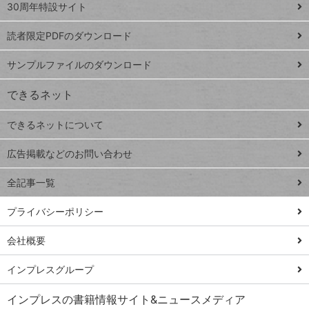
スプレ
ッ
30周年特設サイト
ッドシ
プ
読者限定PDFのダウンロード
ート
ペ
iPhone
ー
サンプルファイルのダウンロード
VLOOKUP
ジ
できるネット
連載
できるネットについて
Excel Q&A
close
閉じ
トイアンナ流仕
広告掲載などのお問い合わせ
る
事術
全記事一覧
PowerAutomate
ではじめる業務
プライバシーポリシー
の完全自動化
会社概要
AI議事録作成術
Windows 11
インプレスグループ
Q&A
インプレスの書籍情報サイト&ニュースメディア
Teams踏み込み