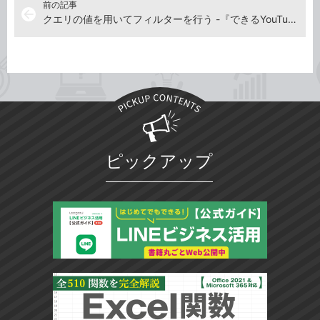
前の記事
arrow_back
クエリの値を用いてフィルターを行う -『できるYouTuber式 Excel パワークエリ 現場の教科書』動画解説
ピックアップ