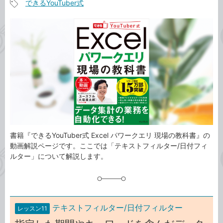
できるYouTuber式
事
記
カ
事
テ
タ
ゴ
グ
リ
書籍『できるYouTuber式 Excel パワークエリ 現場の教科書』の
動画解説ページです。ここでは「テキストフィルター/日付フィ
ルター」について解説します。
テキストフィルター/日付フィルター
レッスン11