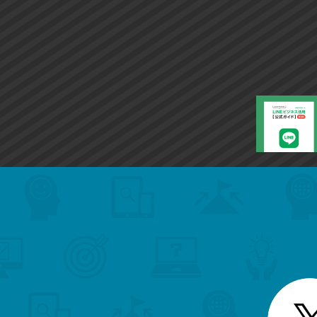
search
format_list_bulleted
検
カ
検
カ
索
テ
メ
ゴ
索
テ
ニ
リ
ュ
ー
ゴ
ー
一
を
覧
リ
閉
を
じ
閉