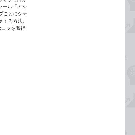
ツール「アシ
プごとにシナ
更する方法、
のコツを習得