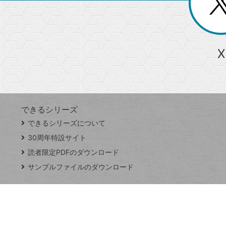
ー
る
じ
る
か
ら
急上昇ワード
X
探
Googleスプレッドシート
iPhone
VLOOKUP
す
できるシリーズ
close
できるシリーズについて
閉
ト
じ
ッ
30周年特設サイト
る
プ
読者限定PDFのダウンロード
ペ
サンプルファイルのダウンロード
ー
ジ
連載