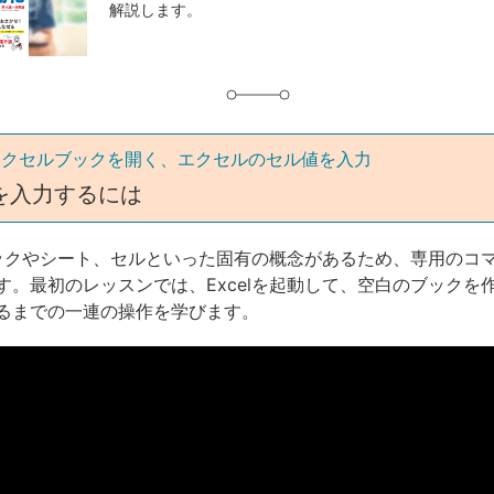
解説します。
グ
エクセルブックを開く、エクセルのセル値を入力
を入力するには
、ブックやシート、セルといった固有の概念があるため、専用のコ
す。最初のレッスンでは、Excelを起動して、空白のブックを
るまでの一連の操作を学びます。