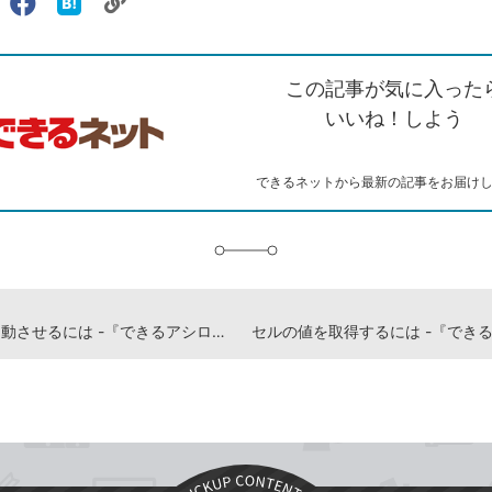
リ
X（旧
Facebook
は
ェアする
ン
witter）
で
て
ク
で
シ
な
を
シ
ェ
ブ
この記事が気に入った
コ
ェ
ア
ッ
ピ
ア
ク
いいね！しよう
ー
マ
ー
ク
できるネットから最新の記事をお届け
に
追
加
Wordを起動させるには -『できるアシロボ PC自動化ガイド』動画解説