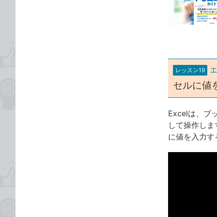
な
テ
ブ
ゴ
ッ
リ
ク
マ
ー
レッスン19
ク
セルに値
に
追
加
Excelは
して操作しま
に値を入力す