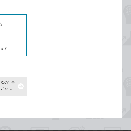
ら
します。
次の記事
arrow_forward
セルの値を取得するには -『できるアシロボ PC自動化ガイド』動画解説