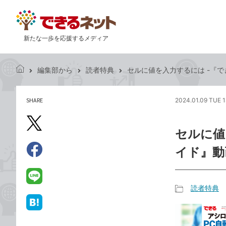
新たな一歩を応援するメディア
編集部から
読者特典
セルに値を入力するには -『で
で
き
る
SHARE
2024.01.09 TUE 
記
ネ
事
ッ
を
X（旧
ト
セルに値
シ
Twitter）
ェ
イド』動
で
ア
Facebook
す
シ
で
る
ェ
シ
LINE
読者特典
ア
ェ
で
記
ア
送
は
事
る
て
カ