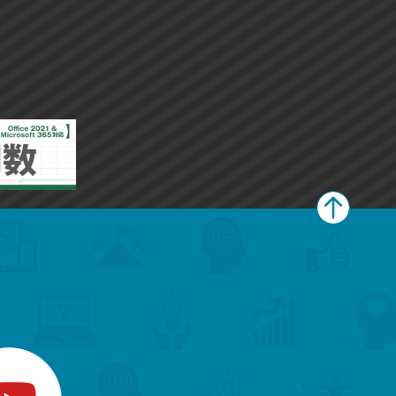
ペ
ー
ジ
上
部
へ