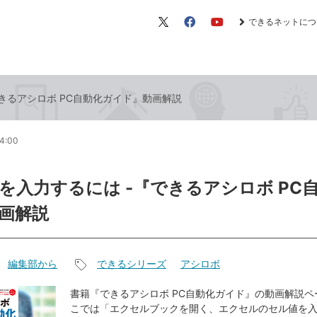
できるネットにつ
X（旧
Facebook
YouTube
Twitter）
きるアシロボ PC自動化ガイド』動画解説
14:00
を入力するには -『できるアシロボ PC
画解説
編集部から
できるシリーズ
アシロボ
記
事
書籍『できるアシロボ PC自動化ガイド』の動画解説ペ
こでは「エクセルブックを開く、エクセルのセル値を
タ