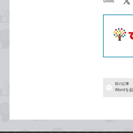
SHARE
記事をシ
T
前の記事
arrow_back