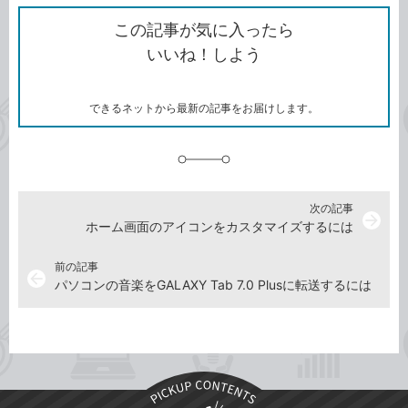
ク
で
シ
な
を
シ
ェ
ブ
この記事が気に入ったら
コ
ェ
ア
ッ
いいね！しよう
ピ
ア
ク
ー
マ
ー
ク
できるネットから最新の記事をお届けします。
に
追
加
次の記事
arrow_forward
ホーム画面のアイコンをカスタマイズするには
前の記事
arrow_back
パソコンの音楽をGALAXY Tab 7.0 Plusに転送するには