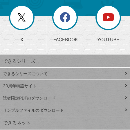
ー
一
リ
を
覧
閉
を
ー
じ
閉
か
る
じ
る
search
ら
急
X
FACEBOOK
YOUTUBE
探
上
検
昇
索
す
ワ
できるシリーズ
ー
ド
できるシリーズについて
Google
ト
スプレ
ッ
30周年特設サイト
ッドシ
プ
読者限定PDFのダウンロード
ート
ペ
iPhone
ー
サンプルファイルのダウンロード
VLOOKUP
ジ
できるネット
連載