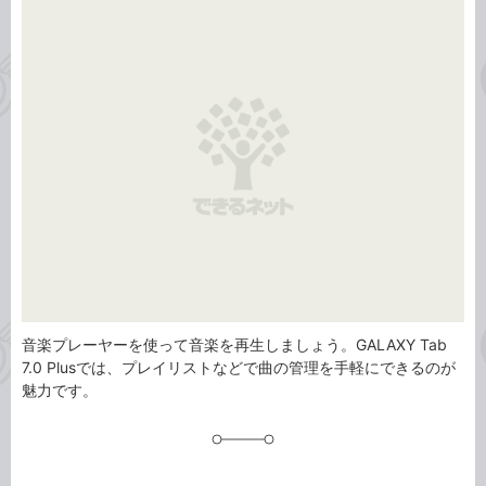
事
テ
タ
ゴ
グ
リ
音楽プレーヤーを使って音楽を再生しましょう。GALAXY Tab
7.0 Plusでは、プレイリストなどで曲の管理を手軽にできるのが
魅力です。