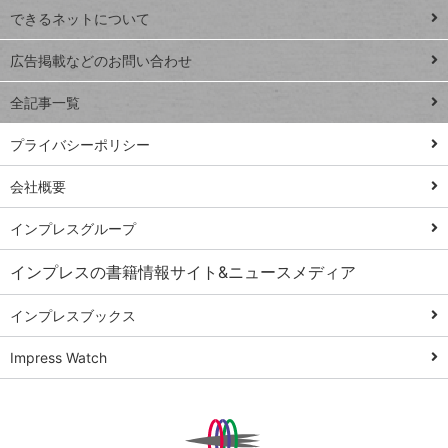
できるネットについて
Excel Q&A
close
閉じ
トイアンナ流仕
広告掲載などのお問い合わせ
る
事術
全記事一覧
PowerAutomate
ではじめる業務
プライバシーポリシー
の完全自動化
会社概要
AI議事録作成術
Windows 11
インプレスグループ
Q&A
インプレスの書籍情報サイト&ニュースメディア
Teams踏み込み
活用術
インプレスブックス
Excel講師の仕事
Impress Watch
術
エクセル時短
パワポ時短