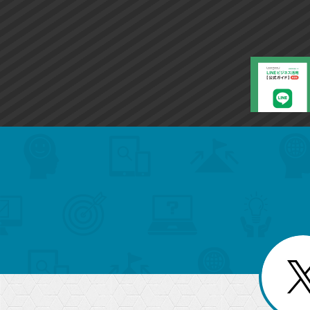
search
format_list_bulleted
検
カ
検
カ
索
テ
メ
ゴ
索
テ
ニ
リ
ュ
ー
ゴ
ー
一
を
覧
リ
閉
を
じ
閉
ー
る
じ
る
か