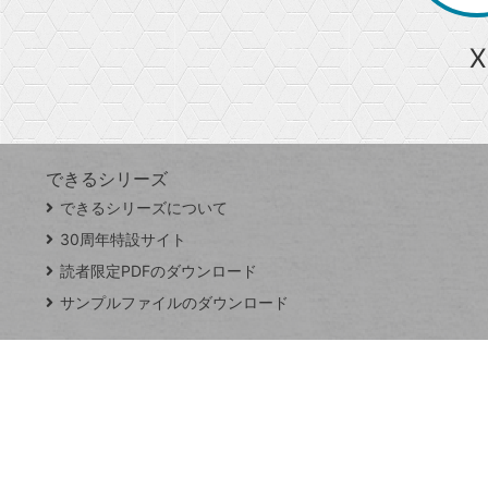
ら
急上昇ワード
X
探
Googleスプレッドシート
iPhone
VLOOKUP
す
できるシリーズ
close
できるシリーズについて
閉
ト
じ
ッ
30周年特設サイト
る
プ
読者限定PDFのダウンロード
ペ
サンプルファイルのダウンロード
ー
ジ
連載
Excel Q&A