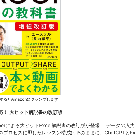
するとAmazonにジャンプします
対応！ ⼤ヒット解説書の改訂版
uberによる⼤ヒットExcel解説書の改訂版が登場！ データの⼊
プロセスに即したレッスン構成はそのままに、ChatGPTとEx