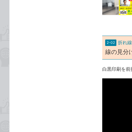
な
テ
ブ
ゴ
ッ
リ
ク
マ
ー
折れ線
2-02
ク
線の見分
に
追
加
白黒印刷を前