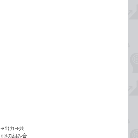
⼒→出⼒→共
celの組み合