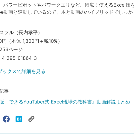
、パワーピボットやパワークエリなど、幅広く使えるExcel技
Tube動画と連動しているので、本と動画のハイブリッドでしっ
スフル（長内孝平）
0円（本体 1,800円＋税10%）
256ページ
-4-295-01864-3
ブックスで詳細を見る
記事
 できるYouTuber式 Excel現場の教科書』動画解説まとめ
リ
X（旧
Facebook
は
ェアする
ン
witter）
で
て
ク
で
シ
な