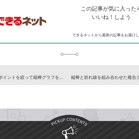
を
シ
ェ
ブ
この記事が気に入った
コ
ェ
ア
ッ
ピ
ア
ク
いいね！しよう
ー
マ
ー
ク
できるネットから最新の記事をお届け
に
追
加
強調するポイントを絞って縦棒グラフを作ろう -『増強改訂版 できるYouTuber式 Excel現場の教科書』動画解説