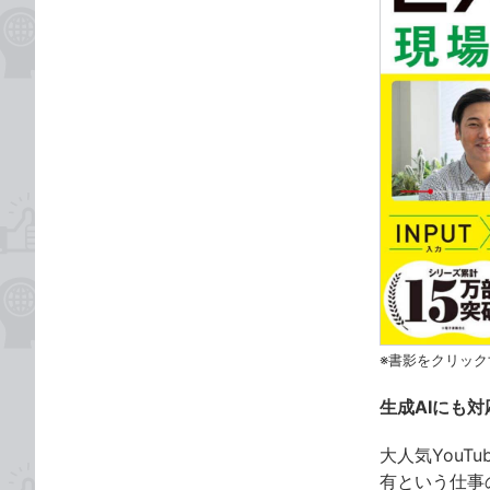
※書影をクリック
⽣成AIにも
⼤⼈気YouT
有という仕事の