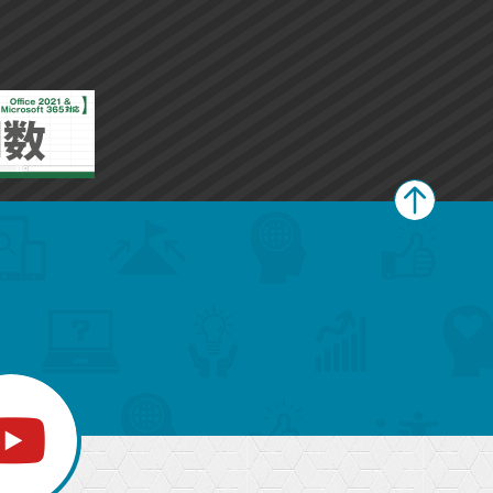
ペ
ー
ジ
上
部
へ