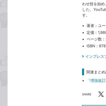
わせ技を始め
した。You
す。
著者：ユー
定価：1,98
ページ数：
ISBN：978
インプレス
関連まとめ
『増強改訂版
SHARE
記事をシ
T