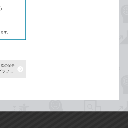
ら
します。
次の記事
arrow_forward
縦棒と折れ線を組み合わせた複合グラフを作ろう -『増強改訂版 できるYouTuber式 Excel現場の教科書』動画解説