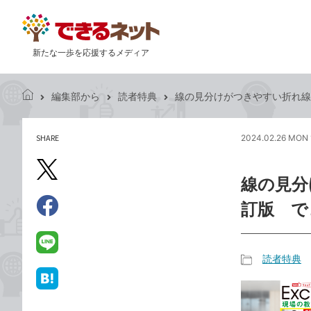
新たな一歩を応援するメディア
編集部から
読者特典
線の見分けがつきやすい折れ線グラ
で
き
る
SHARE
2024.02.26 MON 
記
ネ
事
ッ
を
X（旧
ト
線の見分
シ
Twitter）
ェ
訂版 でき
で
ア
Facebook
す
シ
で
る
ェ
シ
LINE
読者特典
ア
ェ
で
記
ア
送
は
事
る
て
カ