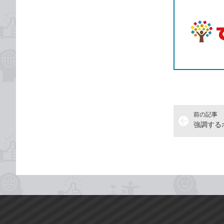
前の記事
arrow_back