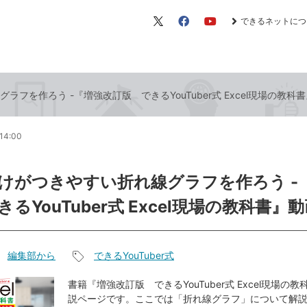
できるネットにつ
X（旧
Facebook
YouTube
Twitter）
フを作ろう -『増強改訂版 できるYouTuber式 Excel現場の教科
14:00
けがつきやすい折れ線グラフを作ろう -
るYouTuber式 Excel現場の教科書』
編集部から
できるYouTuber式
記
事
書籍『増強改訂版 できるYouTuber式 Excel現場の
説ページです。ここでは「折れ線グラフ」について解
タ