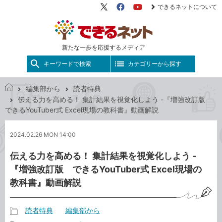
できるネットについて
X（旧
Facebook
YouTube
Twitter）
新たな一歩を応援するメディア
キーワードで検索
カテゴリーから探す
編集部から
読者特典
で
伝える力を高める！ 集計結果を視覚化しよう -『増強改訂版
き
できるYouTuber式 Excel現場の教科書』動画解説
る
ネ
2024.02.26 MON 14:00
ッ
ト
伝える力を高める！ 集計結果を視覚化しよう -
『増強改訂版 できるYouTuber式 Excel現場の
教科書』動画解説
読者特典
編集部から
記