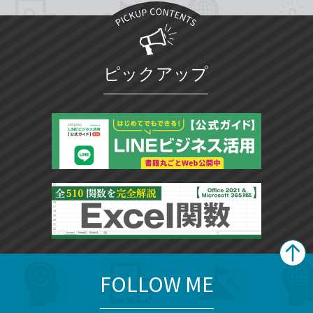
ピックアップ
FOLLOW ME
search
format_list_bulleted
検
カ
検
カ
索
テ