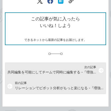
リ
X（旧
Facebook
は
ン
Twitter）
で
て
ク
で
シ
な
を
シ
ェ
ブ
この記事が気に入ったら
コ
ェ
ア
ッ
いいね！しよう
ピ
ア
ク
ー
マ
ー
ク
できるネットから最新の記事をお届けします。
に
追
加
次の記事
arrow_forward
共同編集を可能にしてチームで同時に編集する -『増強改訂版 できるYouTuber式 Excel現場の教科書』動画解説
前の記事
arrow_back
リレーションでピボット分析がもっと楽になる -『増強改訂版 できるYouTuber式 Excel現場の教科書』動画解説