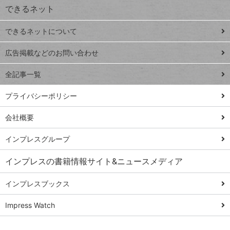
できるネット
連載
できるネットについて
Excel Q&A
close
閉じ
トイアンナ流仕
広告掲載などのお問い合わせ
る
事術
全記事一覧
PowerAutomate
ではじめる業務
プライバシーポリシー
の完全自動化
会社概要
AI議事録作成術
Windows 11
インプレスグループ
Q&A
インプレスの書籍情報サイト&ニュースメディア
Teams踏み込み
活用術
インプレスブックス
Excel講師の仕事
Impress Watch
術
エクセル時短