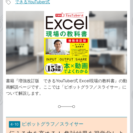
できるYouTuber式
事
記
カ
事
テ
タ
ゴ
グ
リ
書籍『増強改訂版 できるYouTuber式 Excel現場の教科書』の動
画解説ページです。ここでは「ピボットグラフ／スライサー」に
ついて解説します。
ピボットグラフ／スライサー
4-10