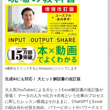
※書影をクリックするとAmazonにジャンプします
⽣成AIにも対応！ ⼤ヒット解説書の改訂版
⼤⼈気YouTuberによる⼤ヒットExcel解説書の改訂版が
登場！ データの⼊⼒→出⼒→共有という仕事のプロセス
に即したレッスン構成はそのままに、ChatGPTとExcel
の組み合わせ技を始め、パワーピボットやパワークエリ