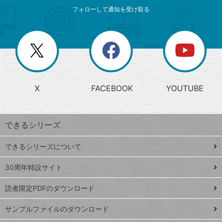
メ
ゴ
索
テ
ニ
リ
フォローして通知を受け取る
ゴ
ュ
ー
ー
一
リ
を
覧
閉
を
ー
じ
閉
か
る
じ
る
search
ら
急
X
FACEBOOK
YOUTUBE
探
上
検
昇
索
す
ワ
できるシリーズ
ー
ド
できるシリーズについて
Google
ト
スプレ
ッ
30周年特設サイト
ッドシ
プ
読者限定PDFのダウンロード
ート
ペ
iPhone
ー
サンプルファイルのダウンロード
VLOOKUP
ジ