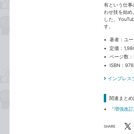
有という仕事の
わせ技を始め
した。You
す。
著者：ユー
定価：1,98
ページ数：
ISBN：978
インプレス
関連まとめ
『増強改訂版
SHARE
記事をシ