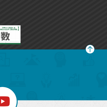
ペ
ー
ジ
上
部
へ