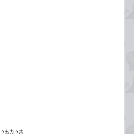
⼒→出⼒→共