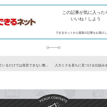
ン
witter）
で
て
ク
で
シ
な
を
シ
ェ
ブ
この記事が気に入った
コ
ェ
ア
ッ
ピ
ア
ク
いいね！しよう
ー
マ
ー
ク
できるネットから最新の記事をお届け
に
追
加
ただ眺めているだけでは発見できない数式のエラー -『増強改訂版 できるYouTuber式 Excel現場の教科書』動画解説