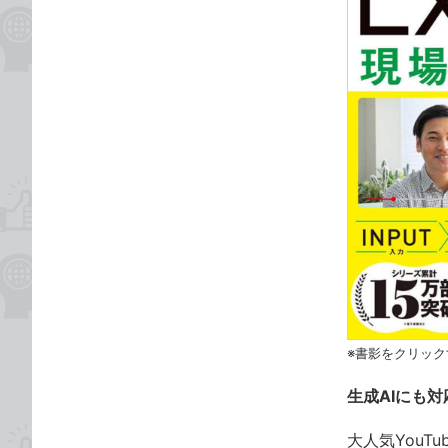
※書影をクリック
⽣成AIにも
⼤⼈気YouT