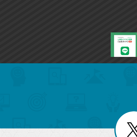
search
format_list_bulleted
検
カ
検
カ
索
テ
メ
ゴ
索
テ
ニ
リ
ュ
ー
ゴ
ー
一
を
覧
リ
閉
を
じ
閉
ー
る
じ
る