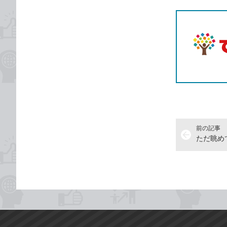
T
前の記事
arrow_back