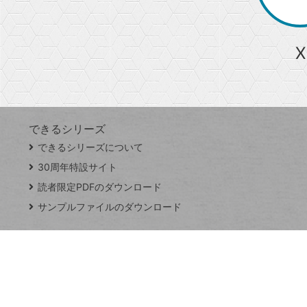
か
ら
急上昇ワード
X
探
Googleスプレッドシート
iPhone
VLOOKUP
す
できるシリーズ
close
できるシリーズについて
閉
ト
じ
ッ
30周年特設サイト
る
プ
読者限定PDFのダウンロード
ペ
サンプルファイルのダウンロード
ー
ジ
連載
Excel Q&A