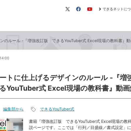
できるネットにつ
X（旧
Facebook
YouTube
Twitter）
ルール -『増強改訂版 できるYouTuber式 Excel現場の教科書』
14:00
ートに仕上げるデザインのルール -『増
YouTuber式 Excel現場の教科書』動
編集部から
できるYouTuber式
記
事
書籍『増強改訂版 できるYouTuber式 Excel現場の
説ページです。ここでは「行列／目盛線／書式設定」
タ