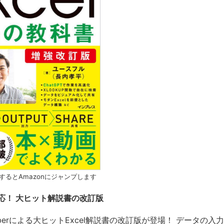
するとAmazonにジャンプします
対応！ ⼤ヒット解説書の改訂版
uberによる⼤ヒットExcel解説書の改訂版が登場！ データの⼊