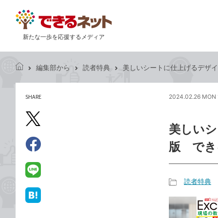
新たな一歩を応援するメディア
編集部から
読者特典
美しいシートに仕上げるデザインの
で
き
る
SHARE
2024.02.26 MON 
記
ネ
事
ッ
を
X（旧
ト
美しいシ
シ
Twitter）
ェ
版 できる
で
ア
Facebook
す
シ
で
る
ェ
シ
LINE
読者特典
ア
ェ
で
記
ア
送
は
事
る
て
カ