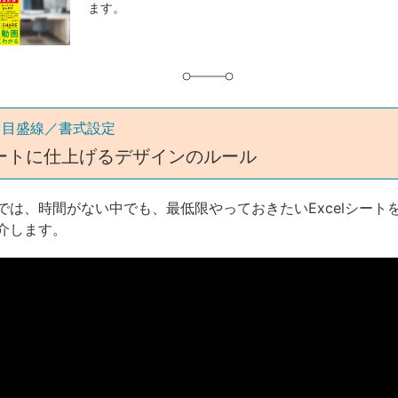
ます。
グ
／目盛線／書式設定
ートに仕上げるデザインのルール
では、時間がない中でも、最低限やっておきたいExcelシート
介します。