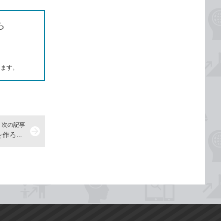
ら
します。
次の記事
arrow_forward
入力ミスを直ちに見つける仕組みを作ろう -『増強改訂版 できるYouTuber式 Excel現場の教科書』動画解説