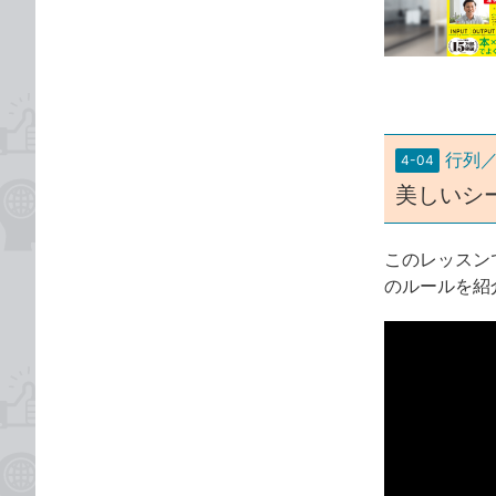
な
テ
ブ
ゴ
ッ
リ
ク
マ
ー
行列
4-04
ク
美しいシ
に
追
加
このレッスン
のルールを紹