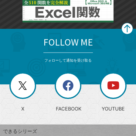
FOLLOW ME
search
format_list_bulleted
検
カ
検
カ
索
テ
メ
ゴ
索
テ
ニ
リ
フォローして通知を受け取る
ゴ
ュ
ー
ー
一
リ
を
覧
閉
を
ー
じ
閉
か
る
じ
る
search
ら
急
X
FACEBOOK
YOUTUBE
探
上
検
昇
索
す
ワ
できるシリーズ
ー