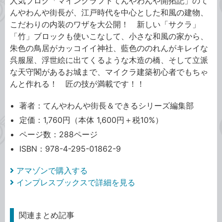
人気ブログ「マインクラフトてんやわんや開拓記」のて
んやわんや街長が、江戸時代を中心とした和風の建物、
こだわりの内装のワザを大公開！ 新しい「サクラ」
「竹」ブロックも使いこなして、小さな和風の家から、
朱色の鳥居がカッコイイ神社、藍色ののれんがキレイな
呉服屋、浮世絵に出てくるような木造の橋、そして立派
な天守閣があるお城まで、マイクラ建築初心者でもちゃ
んと作れる！ 匠の技が満載です！！
著者：てんやわんや街長＆できるシリーズ編集部
定価：1,760円（本体 1,600円＋税10%）
ページ数：288ページ
ISBN：978-4-295-01862-9
アマゾンで購入する
インプレスブックスで詳細を見る
関連まとめ記事