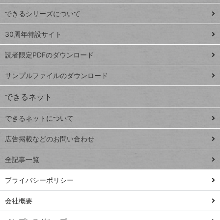
ド
できるシリーズについて
Google
ト
スプレ
ッ
30周年特設サイト
ッドシ
プ
読者限定PDFのダウンロード
ート
ペ
iPhone
ー
サンプルファイルのダウンロード
VLOOKUP
ジ
できるネット
連載
できるネットについて
Excel Q&A
close
閉じ
トイアンナ流仕
広告掲載などのお問い合わせ
る
事術
全記事一覧
PowerAutomate
ではじめる業務
プライバシーポリシー
の完全自動化
会社概要
AI議事録作成術