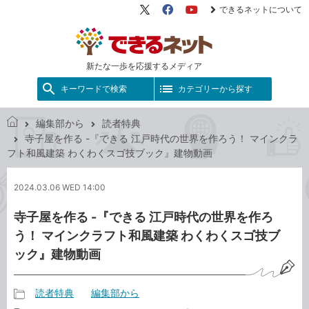
できるネットについて
X（旧
Facebook
YouTube
Twitter）
新たな一歩を応援するメディア
キーワードで検索
カテゴリーから探す
編集部から
読者特典
で
寺子屋を作る -『できる 江戸時代の世界を作ろう！ マインクラ
き
フト和風建築 わくわくスゴ技ブック』建物動画
る
ネ
2024.03.06 WED 14:00
ッ
ト
寺子屋を作る -『できる 江戸時代の世界を作ろ
う！ マインクラフト和風建築 わくわくスゴ技ブ
ック』建物動画
読者特典
編集部から
記