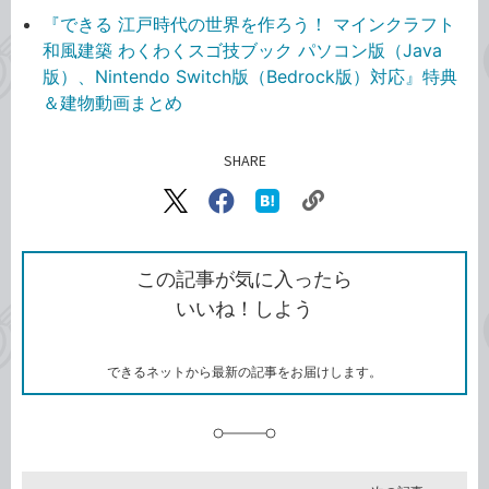
『できる 江戸時代の世界を作ろう！ マインクラフト
和風建築 わくわくスゴ技ブック パソコン版（Java
版）、Nintendo Switch版（Bedrock版）対応』特典
＆建物動画まとめ
SHARE
記事をシェアする
リ
X（旧
Facebook
は
ン
Twitter）
で
て
ク
で
シ
な
を
シ
ェ
ブ
この記事が気に入ったら
コ
ェ
ア
ッ
いいね！しよう
ピ
ア
ク
ー
マ
ー
ク
できるネットから最新の記事をお届けします。
に
追
加