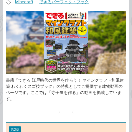
Minecraft
できるパーフェクトブック
事
記
カ
事
テ
タ
ゴ
グ
リ
書籍『できる 江戸時代の世界を作ろう！ マインクラフト和風建
築 わくわくスゴ技ブック』の特典としてご提供する建物動画の
ページです。ここでは「寺子屋を作る」の動画を掲載していま
す。
第2章