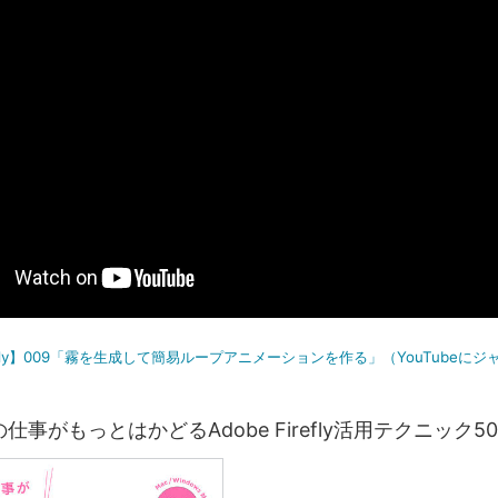
irefly】009「霧を生成して簡易ループアニメーションを作る」（YouTubeに
仕事がもっとはかどるAdobe Firefly活用テクニック50