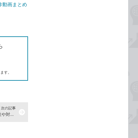
操作動画まとめ
ら
します。
次の記事
arrow_forward
破れた紙を装飾として活用し二面性や対立を表現！ -『デザインの仕事がもっとはかどるAdobe Firefly活用テクニック50』操作動画