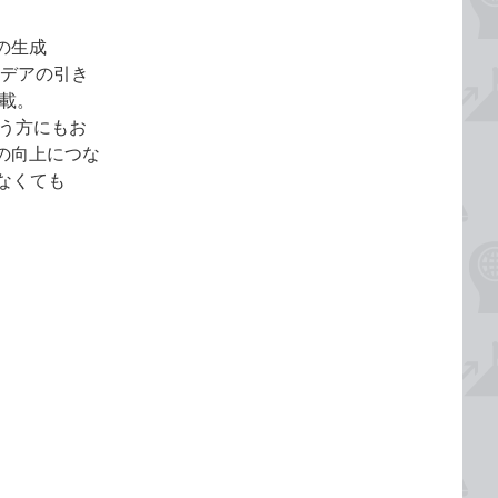
の生成
イデアの引き
載。
使う方にもお
現の向上につな
なくても