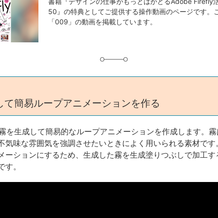
事
書籍『デザインの仕事がもっとはかどるAdobe Firefl
50』の特典としてご提供する操作動画のページです。
タ
「009」の動画を掲載しています。
グ
して簡易ループアニメーションを作る
hopで霧を生成して簡易的なループアニメーションを作成します。
不気味な雰囲気を強調させたいときによく用いられる素材です
メーションにするため、生成した霧を生成塗りつぶしで加工す
です。