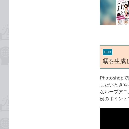
事
な
カ
ブ
テ
ッ
ゴ
ク
リ
マ
ー
ク
に
009
追
霧を生成
加
Photos
したいときや
なループアニ
例のポイント