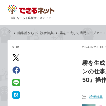
新たな一歩を応援するメディア
編集部から
読者特典
霧を生成して簡易ループアニメーシ
で
き
る
SHARE
2024.02.29 THU 
記
ネ
事
ッ
を
X（旧
ト
霧を生成
シ
Twitter）
ェ
ンの仕事が
で
ア
Facebook
す
シ
で
50』操
る
ェ
シ
LINE
ア
ェ
で
ア
送
読者特典
は
記
る
て