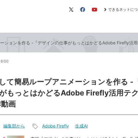
できるネットにつ
X（旧
Facebook
YouTube
Twitter）
ョンを作る -『デザインの仕事がもっとはかどるAdobe Firefly活
16:00
して簡易ループアニメーションを作る -
もっとはかどるAdobe Firefly活用テ
作動画
編集部から
Adobe Firefly
生成AI
記