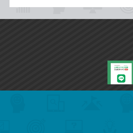
search
format_list_bulleted
検
カ
検
カ
索
テ
メ
ゴ
索
テ
ニ
リ
ュ
ー