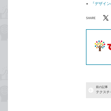
『デザインの
SHARE
記事をシ
T
前の記事
arrow_back