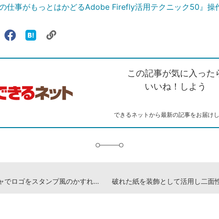
仕事がもっとはかどるAdobe Firefly活用テクニック50』
リ
X（旧
Facebook
は
ェアする
ン
witter）
で
て
ク
で
シ
な
を
シ
ェ
ブ
この記事が気に入った
コ
ェ
ア
ッ
ピ
ア
ク
いいね！しよう
ー
マ
ー
ク
できるネットから最新の記事をお届け
に
追
加
テクスチャでロゴをスタンプ風のかすれ加工に -『デザインの仕事がもっとはかどるAdobe Firefly活用テクニック50』操作動画