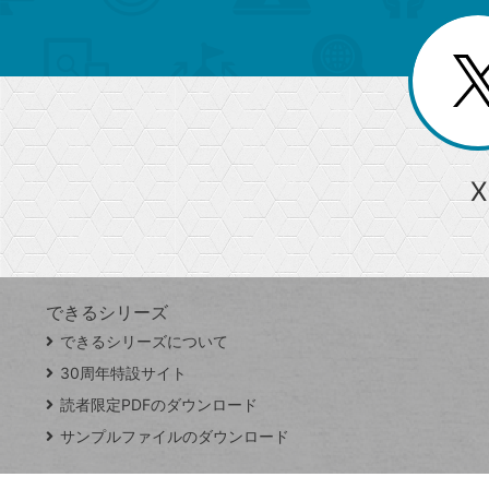
ゴ
ー
一
を
覧
リ
閉
を
じ
閉
ー
る
じ
る
か
ら
急上昇ワード
X
探
Googleスプレッドシート
iPhone
VLOOKUP
す
できるシリーズ
close
できるシリーズについて
閉
ト
じ
ッ
30周年特設サイト
る
プ
読者限定PDFのダウンロード
ペ
サンプルファイルのダウンロード
ー
ジ