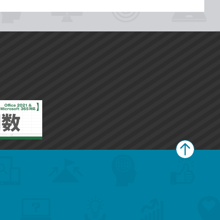
ペ
ー
ジ
上
部
へ