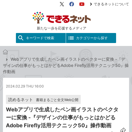
できるネットについて
X（旧
Facebook
YouTube
Twitter）
新たな一歩を応援するメディア
キーワードで検索
カテゴリーから探す
で
Webアプリで生成したペン画イラストのベクターに変換 -『デ
き
ザインの仕事がもっとはかどるAdobe Firefly活用テクニック50』操
る
作動画
ネ
ッ
2024.02.29 THU 16:00
ト
読めるネット
書籍まるごと全文Web公開
Webアプリで生成したペン画イラストのベクタ
ーに変換 -『デザインの仕事がもっとはかどる
Adobe Firefly活用テクニック50』操作動画