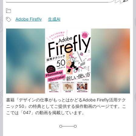
記
Adobe Firefly
生成AI
事
記
カ
事
テ
タ
ゴ
グ
リ
書籍『デザインの仕事がもっとはかどるAdobe Firefly活用テク
ニック50』の特典としてご提供する操作動画のページです。こ
こでは「047」の動画を掲載しています。