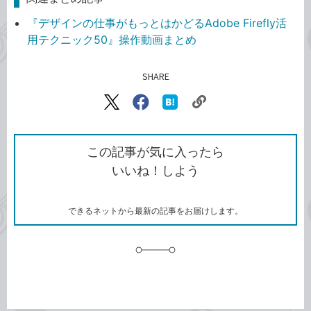
『デザインの仕事がもっとはかどるAdobe Firefly活
用テクニック50』操作動画まとめ
SHARE
記事をシェアする
リ
X（旧
Facebook
は
ン
Twitter）
で
て
ク
で
シ
な
を
シ
ェ
ブ
この記事が気に入ったら
コ
ェ
ア
ッ
いいね！しよう
ピ
ア
ク
ー
マ
ー
ク
できるネットから最新の記事をお届けします。
に
追
加