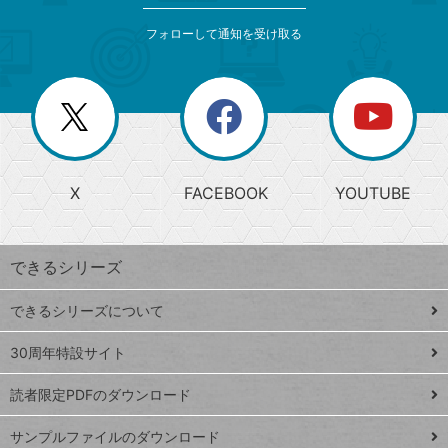
メ
ゴ
索
テ
ニ
リ
フォローして通知を受け取る
ゴ
ュ
ー
ー
一
リ
を
覧
閉
を
ー
じ
閉
か
る
じ
る
search
ら
急
X
FACEBOOK
YOUTUBE
探
上
検
昇
索
す
ワ
できるシリーズ
ー
ド
できるシリーズについて
Google
ト
スプレ
ッ
30周年特設サイト
ッドシ
プ
読者限定PDFのダウンロード
ート
ペ
iPhone
ー
サンプルファイルのダウンロード
VLOOKUP