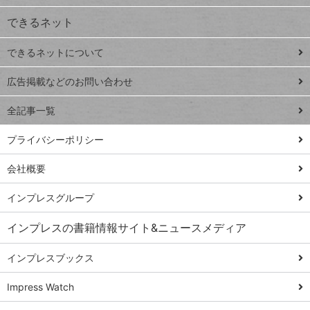
ジ
できるネット
連載
できるネットについて
Excel Q&A
close
閉じ
トイアンナ流仕
広告掲載などのお問い合わせ
る
事術
全記事一覧
PowerAutomate
ではじめる業務
プライバシーポリシー
の完全自動化
会社概要
AI議事録作成術
Windows 11
インプレスグループ
Q&A
インプレスの書籍情報サイト&ニュースメディア
Teams踏み込み
活用術
インプレスブックス
Excel講師の仕事
Impress Watch
術