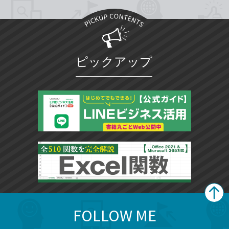
ピックアップ
FOLLOW ME
search
format_list_bulleted
検
カ
検
カ
索
テ