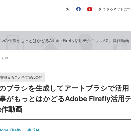
できるネットにつ
X（旧
Facebook
YouTube
Twitter）
仕事がもっとはかどるAdobe Firefly活用テクニック50』操作動画
16:00
書籍まるごと全文Web公開
のブラシを生成してアートブラシで活用 
がもっとはかどるAdobe Firefly活用
操作動画
obe Firefly
生成AI