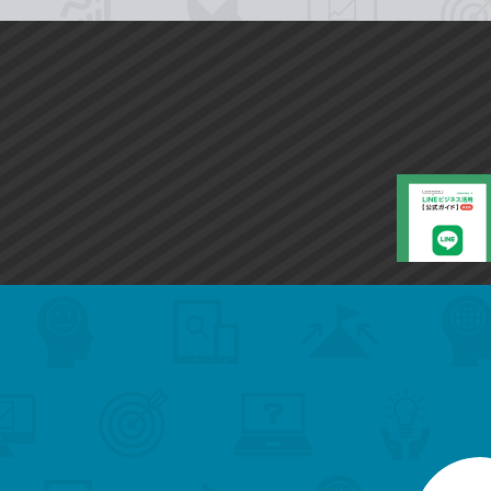
search
format_list_bulleted
検
カ
検
カ
索
テ
メ
ゴ
索
テ
ニ
リ
ュ
ー
ゴ
ー
一
を
覧
リ
閉
を