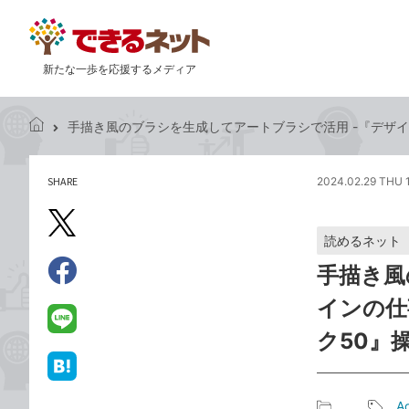
新たな一歩を応援するメディア
手描き風のブラシを生成してアートブラシで活用 -『デザインの
で
き
る
SHARE
2024.02.29 THU 
記
ネ
事
ッ
を
X（旧
ト
読めるネット
シ
Twitter）
ェ
手描き風
で
ア
Facebook
す
シ
で
インの仕事
る
ェ
シ
LINE
ク50』
ア
ェ
で
ア
送
は
る
て
Ad