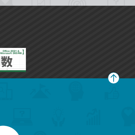
ペ
ー
ジ
上
部
へ