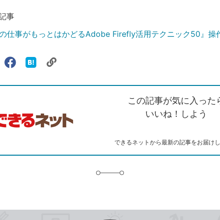
記事
仕事がもっとはかどるAdobe Firefly活用テクニック50』
リ
X（旧
Facebook
は
ェアする
ン
witter）
で
て
ク
で
シ
な
を
シ
ェ
ブ
この記事が気に入った
コ
ェ
ア
ッ
ピ
ア
ク
いいね！しよう
ー
マ
ー
ク
できるネットから最新の記事をお届け
に
追
加