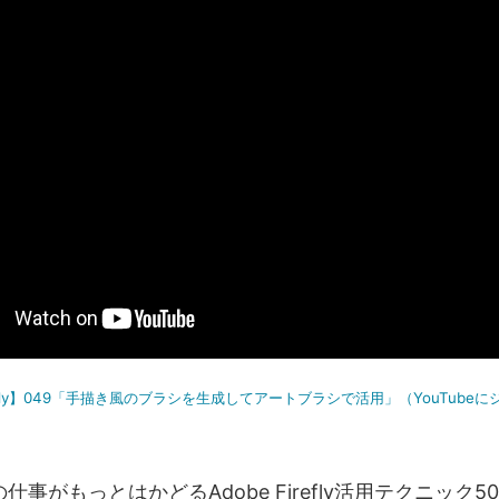
irefly】049「手描き風のブラシを生成してアートブラシで活用」（YouTube
仕事がもっとはかどるAdobe Firefly活用テクニック50