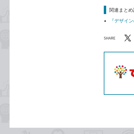
関連まとめ
『デザインの
SHARE
記事をシ
T