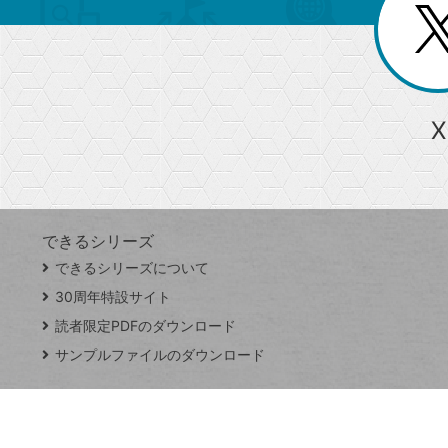
じ
閉
ー
る
じ
る
か
ら
急上昇ワード
X
探
Googleスプレッドシート
iPhone
VLOOKUP
す
できるシリーズ
close
できるシリーズについて
閉
ト
じ
ッ
30周年特設サイト
る
プ
読者限定PDFのダウンロード
ペ
サンプルファイルのダウンロード
ー
ジ