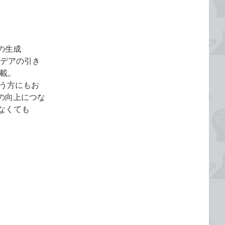
の生成
イデアの引き
載。
使う方にもお
現の向上につな
なくても