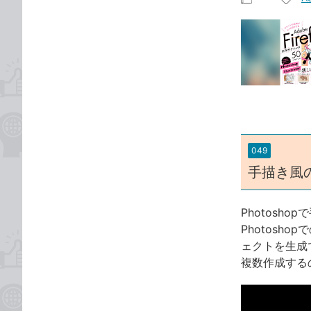
な
記
記
ブ
事
事
ッ
カ
タ
ク
テ
グ
マ
ゴ
ー
リ
ク
に
追
049
加
手描き風
Photosho
Photos
ェクトを生成
複数作成する