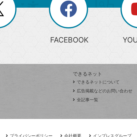
search
検
索
FACEBOOK
YO
できるネット
できるネットについて
広告掲載などのお問い合わせ
全記事一覧
プライバシーポリシー
会社概要
インプレスグループ