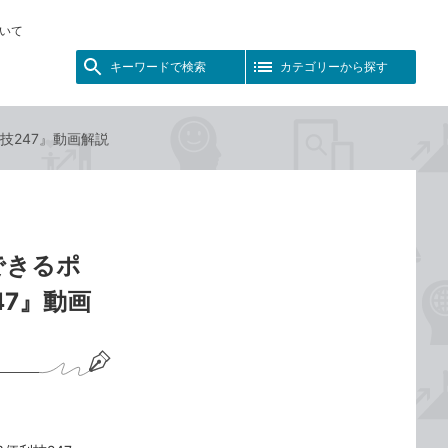
いて
キーワードで検索
カテゴリーから探す
利技247』動画解説
できるポ
47』動画