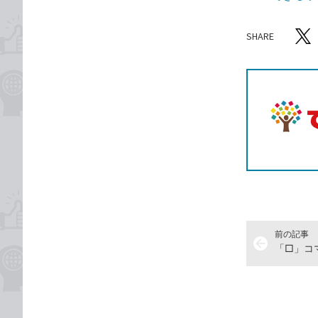
SHARE
記事をシ
T
前の記事
arrow_back