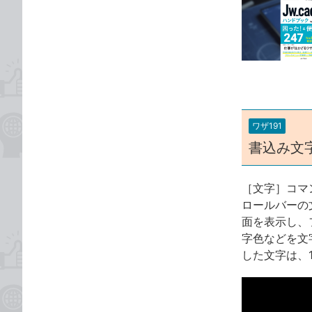
事
な
カ
ブ
テ
ッ
ゴ
ク
リ
マ
ー
ク
に
ワザ191
追
書込み文
加
［文字］コマ
ロールバーの
面を表示し、
字色などを文
した文字は、