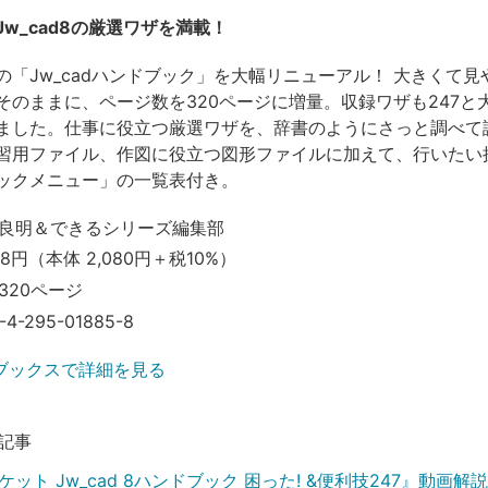
w_cad8の厳選ワザを満載！
の「Jw_cadハンドブック」を大幅リニューアル！ 大きくて見
そのままに、ページ数を320ページに増量。収録ワザも247と
ました。仕事に役立つ厳選ワザを、辞書のようにさっと調べて
習用ファイル、作図に役立つ図形ファイルに加えて、行いたい
ックメニュー」の一覧表付き。
良明＆できるシリーズ編集部
88円（本体 2,080円＋税10%）
320ページ
-4-295-01885-8
ブックスで詳細を見る
記事
ット Jw_cad 8ハンドブック 困った! &便利技247』動画解