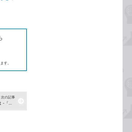
ら
します。
次の記事
arrow_forward
引出線なしで寸法線を記入するには -『できるポケット Jw_cad 8ハンドブック 困った! &便利技247』動画解説