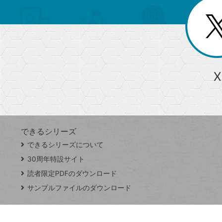
を
覧
リ
閉
を
じ
閉
ー
る
じ
る
か
ら
急上昇ワード
X
探
Googleスプレッドシート
iPhone
VLOOKUP
す
できるシリーズ
close
できるシリーズについて
閉
ト
じ
ッ
30周年特設サイト
る
プ
読者限定PDFのダウンロード
ペ
サンプルファイルのダウンロード
ー
ジ