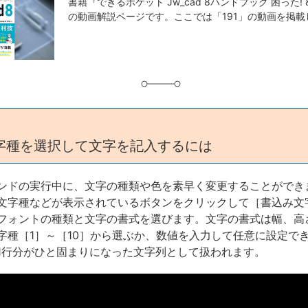
事
書籍『できるポケット Jw_cad 8ハンドブック 困った! 
の動画解説ページです。ここでは「191」の動画を掲載
タ
グ
字種を選択して文字を記入するには
ンドの実行中に、文字の種類や色を素早く変更することができ
文字種などが表示されているボタンをクリックして［書込み文
フォントの種類と文字の書式を選びます。文字の書式は幅、高
字種［1］～［10］から選ぶか、数値を入力して任意に設定で
1行分がひと固まりになった文字列として扱われます。