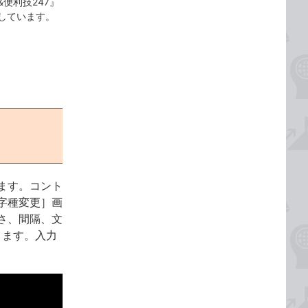
&便利技247』
しています。
ます。コント
字種変更］画
さ、間隔、文
きます。入力