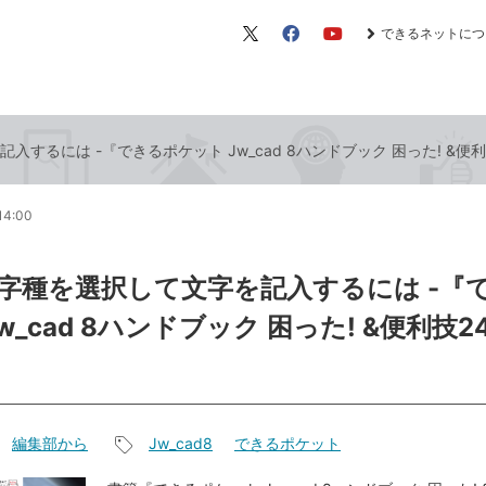
できるネットにつ
X（旧
Facebook
YouTube
Twitter）
するには -『できるポケット Jw_cad 8ハンドブック 困った! &便
14:00
字種を選択して文字を記入するには -『
w_cad 8ハンドブック 困った! &便利技2
編集部から
Jw_cad8
できるポケット
記