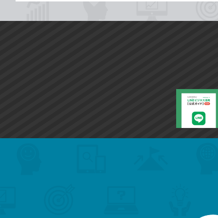
search
format_list_bulleted
検
カ
検
カ
索
テ
メ
ゴ
索
テ
ニ
リ
ュ
ー
ゴ
ー
一