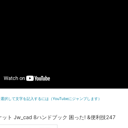
選択して文字を記入するには（YouTubeにジャンプします）
ット Jw_cad 8ハンドブック 困った! &便利技247