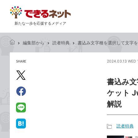
新たな一歩を応援するメディア
編集部から
読者特典
書込み文字種を選択して文字を記入
で
き
る
SHARE
2024.03.13 WED 
記
ネ
事
ッ
を
X（旧
ト
書込み文
シ
Twitter）
ェ
ケット J
で
ア
Facebook
す
シ
で
解説
る
ェ
シ
LINE
ア
ェ
で
ア
送
読者特典
は
記
る
て