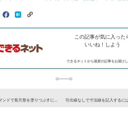
リ
X（旧
Facebook
は
ェアする
ン
witter）
で
て
ク
で
シ
な
を
シ
ェ
ブ
この記事が気に入った
コ
ェ
ア
ッ
ピ
ア
ク
いいね！しよう
ー
マ
ー
ク
できるネットから最新の記事をお届け
に
追
加
「□」コマンドで長方形を塗りつぶすには -『できるポケット Jw_cad 8ハンドブック 困った! &便利技247』動画解説