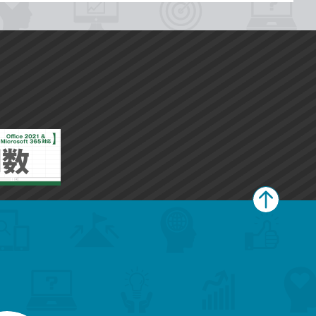
ペ
ー
ジ
上
部
へ