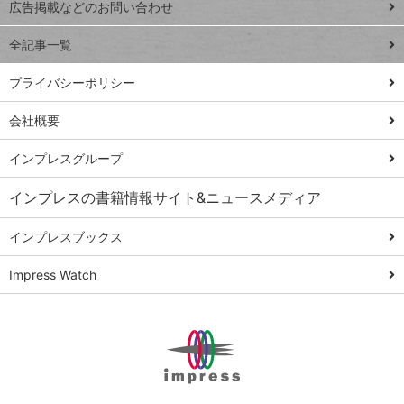
閉じ
トイアンナ流仕
広告掲載などのお問い合わせ
る
事術
全記事一覧
PowerAutomate
ではじめる業務
プライバシーポリシー
の完全自動化
会社概要
AI議事録作成術
Windows 11
インプレスグループ
Q&A
インプレスの書籍情報サイト&ニュースメディア
Teams踏み込み
活用術
インプレスブックス
Excel講師の仕事
Impress Watch
術
エクセル時短
パワポ時短
Windows Tips
神保町ペロリ旅