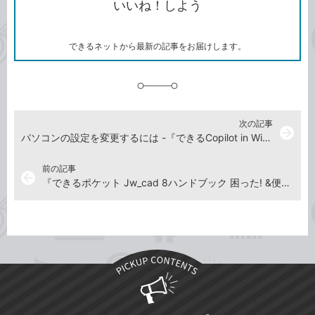
いいね！しよう
ピ
ア
ク
ー
マ
ー
ク
できるネットから最新の記事をお届けします。
に
追
加
次の記事
arrow_forward
パソコンの設定を変更するには -『できるCopilot in Windows』動画解説
前の記事
arrow_back
『できるポケット Jw_cad 8ハンドブック 困った! &便利技247』動画解説まとめ