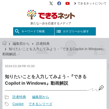
できるネットについて
X（旧
Facebook
YouTube
Twitter）
新たな一歩を応援するメディア
キーワードで検索
カテゴリーから探す
編集部から
読者特典
で
知りたいことを入力してみよう -『できるCopilot in Windows』
き
動画解説
る
ネ
2024.03.29 FRI 10:30
ッ
ト
知りたいことを入力してみよう -『できる
Copilot in Windows』動画解説
読者特典
編集部から
記
Copilot
できるシリーズ
事
記