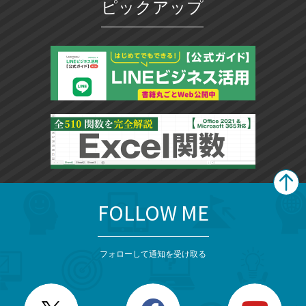
ピックアップ
FOLLOW ME
search
format_list_bulleted
検
カ
検
カ
索
テ
メ
ゴ
索
テ
ニ
リ
フォローして通知を受け取る
ゴ
ュ
ー
ー
一
リ
を
覧
閉
を