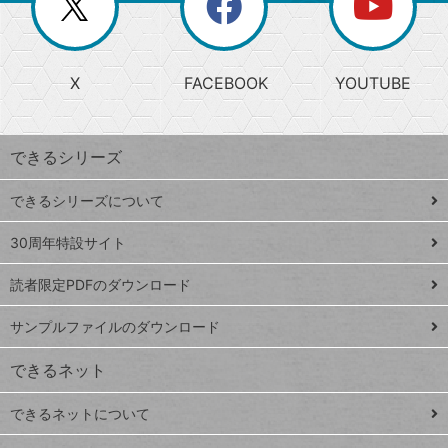
ー
じ
閉
か
る
じ
る
search
ら
急
X
FACEBOOK
YOUTUBE
探
上
検
昇
索
す
ワ
できるシリーズ
ー
ド
できるシリーズについて
Google
ト
スプレ
ッ
30周年特設サイト
ッドシ
プ
読者限定PDFのダウンロード
ート
ペ
iPhone
ー
サンプルファイルのダウンロード
VLOOKUP
ジ
できるネット
連載
できるネットについて
Excel Q&A
close