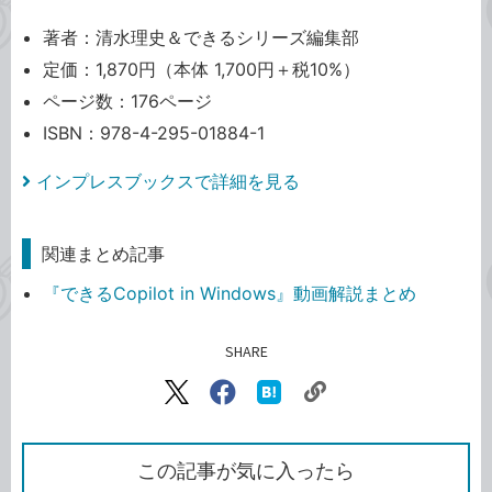
著者：清水理史＆できるシリーズ編集部
定価：1,870円（本体 1,700円＋税10%）
ページ数：176ページ
ISBN：978-4-295-01884-1
インプレスブックスで詳細を見る
関連まとめ記事
『できるCopilot in Windows』動画解説まとめ
SHARE
記事をシェアする
リ
X（旧
Facebook
は
ン
Twitter）
で
て
ク
で
シ
な
を
シ
ェ
ブ
この記事が気に入ったら
コ
ェ
ア
ッ