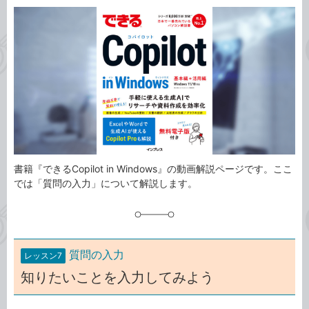
カ
事
テ
タ
ゴ
グ
リ
書籍『できるCopilot in Windows』の動画解説ページです。ここ
では「質問の入力」について解説します。
質問の入力
レッスン7
知りたいことを入力してみよう