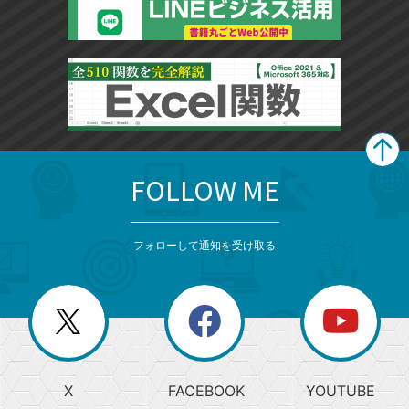
FOLLOW ME
search
format_list_bulleted
検
カ
検
カ
索
テ
メ
ゴ
索
テ
ニ
リ
フォローして通知を受け取る
ゴ
ュ
ー
ー
一
リ
を
覧
閉
を
ー
じ
閉
か
る
じ
る
search
ら
急
X
FACEBOOK
YOUTUBE
探
上