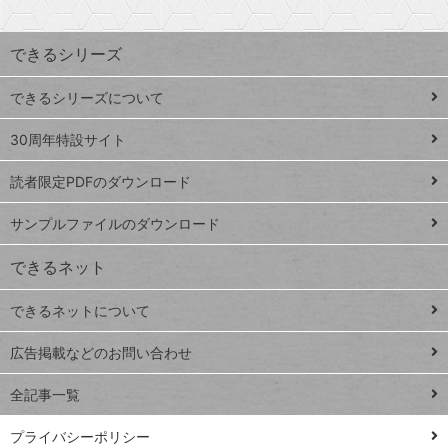
検
昇
索
す
ワ
できるシリーズ
ー
ド
できるシリーズについて
Google
ト
スプレ
ッ
30周年特設サイト
ッドシ
プ
読者限定PDFのダウンロード
ート
ペ
iPhone
ー
サンプルファイルのダウンロード
VLOOKUP
ジ
できるネット
連載
できるネットについて
Excel Q&A
close
閉じ
トイアンナ流仕
広告掲載などのお問い合わせ
る
事術
全記事一覧
PowerAutomate
ではじめる業務
プライバシーポリシー