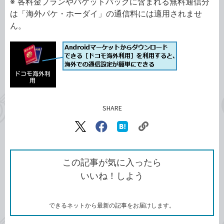
※ 各料金プランやパケットパックに含まれる無料通信分
は「海外パケ・ホーダイ」の通信料には適用されませ
ん。
SHARE
記事をシェアする
リ
X（旧
Facebook
は
ン
Twitter）
で
て
ク
で
シ
な
を
シ
ェ
ブ
この記事が気に入ったら
コ
ェ
ア
ッ
いいね！しよう
ピ
ア
ク
ー
マ
ー
ク
できるネットから最新の記事をお届けします。
に
追