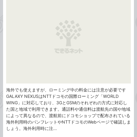
タ
ゴ
グ
リ
海外でも使えますが、ローミング中の料金には注意が必要です
GALAXY NEXUSはNTTドコモの国際ローミング「WORLD
WING」に対応しており、3GとGSMのそれぞれの方式に対応し
た国と地域で利用できます。通話料や通信料は渡航先の国や地域
によって異なるので、渡航前にドコモショップで配布されている
海外利用時のパンフレットやNTTドコモのWebページで確認しま
しょう。海外利用時に注...