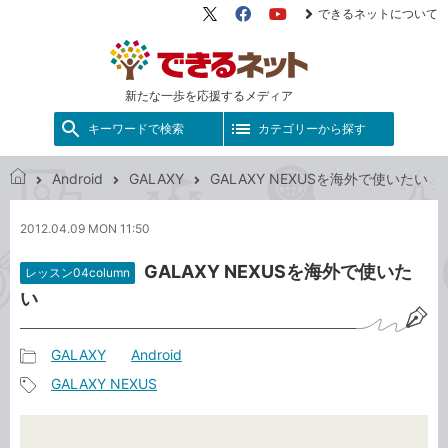
できるネットについて
X（旧
Facebook
YouTube
Twitter）
新たな一歩を応援するメディア
キーワードで検索
カテゴリーから探す
Android
GALAXY
GALAXY NEXUSを海外で使いたい
で
き
2012.04.09 MON 11:50
る
ネ
GALAXY NEXUSを海外で使いた
レッスン04column
ッ
い
ト
GALAXY
Android
記
GALAXY NEXUS
事
記
カ
事
テ