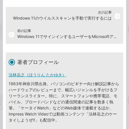
次の記事
arrow_forward
Windows 11のウイルススキャンを手動で実行するには
前の記事
arrow_back
Windows 11でサインインするユーザーをMicrosoftアカウントにするには
著者プロフィール
法林岳之（ほうりん たかゆき）
1963年神奈川県出身。パソコンのビギナー向け解説記事から
ハードウェアのレビューまで、幅広いジャンルを手がけるフ
リーランスライター。特に、スマートフォンや携帯電話、モ
バイル、ブロードバンドなどの通信関連の記事を数多く執
筆。「ケータイWatch」などのWeb媒体で連載するほか、
Impress Watch Videoでは動画コンテンツ「法林岳之のケー
タイしようぜ!!」も配信中。