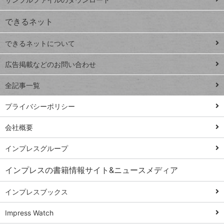
VLOOKUP
ジ
できるネット
連載
できるネットについて
Excel Q&A
close
閉じ
トイアンナ流仕
広告掲載などのお問い合わせ
る
事術
全記事一覧
PowerAutomate
ではじめる業務
プライバシーポリシー
の完全自動化
会社概要
AI議事録作成術
Windows 11
インプレスグループ
Q&A
インプレスの書籍情報サイト&ニュースメディア
Teams踏み込み
活用術
インプレスブックス
Excel講師の仕事
Impress Watch
術