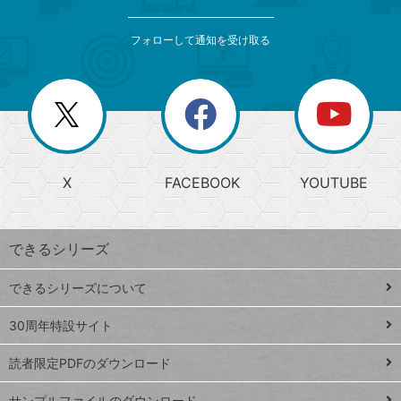
検
カ
索
テ
メ
ゴ
索
テ
ニ
リ
フォローして通知を受け取る
ゴ
ュ
ー
ー
一
リ
を
覧
閉
を
ー
じ
閉
か
る
じ
る
search
ら
急
X
FACEBOOK
YOUTUBE
探
上
検
昇
索
す
ワ
できるシリーズ
ー
ド
できるシリーズについて
Google
ト
スプレ
ッ
30周年特設サイト
ッドシ
プ
読者限定PDFのダウンロード
ート
ペ
iPhone
ー
サンプルファイルのダウンロード