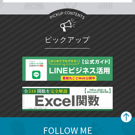
ピックアップ
FOLLOW ME
search
format_list_bulleted
検
カ