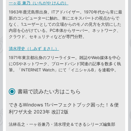
一ヶ谷 兼乃（いちがや けんの）
1963年鹿児島県出身。ITアドバイザー。1970年代から常に最
新のコンピューターに触れ、単にエキスパートの視点からで
なく、1ユーザーとしての立場からのモノの見方を大切にした
内容を心がけている。PC本体からサーバー、ネットワーク、
クラウド、セキュリティなどが専門分野。
清水理史（しみず まさし）
1971年東京都出身のフリーライター。雑誌やWeb媒体を中心
にOSやネットワーク、ブロードバンド関連の記事を数多く執
筆。「INTERNET Watch」にて「イニシャルB」を連載中。
書籍で読みたい方はこちら
できるWindows 11パーフェクトブック困った！＆便
利ワザ大全 2023年 改訂2版
法林岳之・一ヶ谷兼乃・清水理史＆できるシリーズ編集部