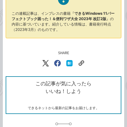
この連載記事は、インプレスの書籍『
できるWindows 11パー
フェクトブック困った！＆便利ワザ大全 2023年 改訂2版
』の
内容に基づいています。紹介している情報は、書籍発行時点
（2023年3月）のものです。
SHARE
記事をシェアする
リ
X（旧
Facebook
は
ン
Twitter）
で
て
ク
で
シ
な
を
シ
ェ
ブ
この記事が気に入ったら
コ
ェ
ア
ッ
いいね！しよう
ピ
ア
ク
ー
マ
ー
ク
できるネットから最新の記事をお届けします。
に
追
加