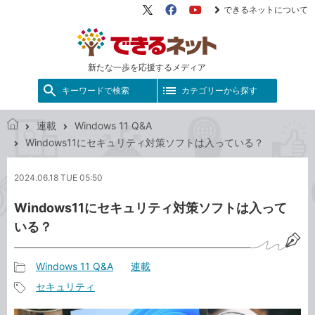
できるネットについて
X（旧
Facebook
YouTube
Twitter）
新たな一歩を応援するメディア
キーワードで検索
カテゴリーから探す
連載
Windows 11 Q&A
で
Windows11にセキュリティ対策ソフトは入っている？
き
る
2024.06.18 TUE 05:50
ネ
ッ
Windows11にセキュリティ対策ソフトは入って
ト
いる？
Windows 11 Q&A
連載
記
セキュリティ
事
記
カ