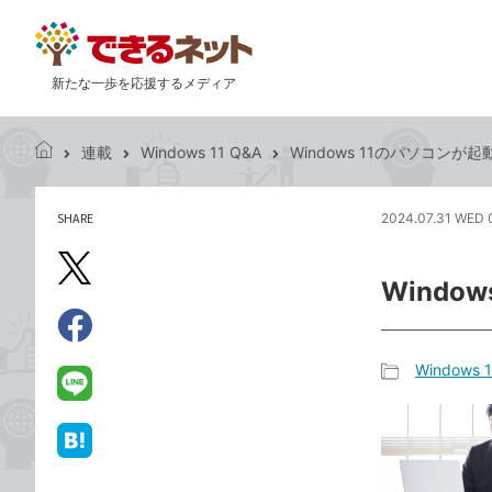
新たな一歩を応援するメディア
連載
Windows 11 Q&A
Windows 11のパソコン
で
き
る
SHARE
2024.07.31 WED 
記
ネ
事
ッ
を
X（旧
ト
Wind
シ
Twitter）
ェ
で
ア
Facebook
す
シ
で
Windows 
る
ェ
記
シ
LINE
ア
事
ェ
で
カ
ア
送
は
テ
る
て