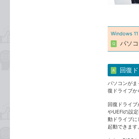
ゴ
な
リ
ブ
ッ
ク
Windows 11
マ
ー
パソコ
Q
ク
に
追
回復ド
加
A
パソコンがま
復ドライブか
回復ドライブ
やUEFIの
動ドライブに
起動できます