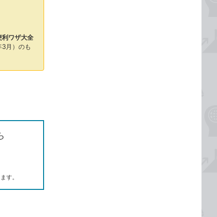
＆便利ワザ大全
年3月）のも
ら
します。