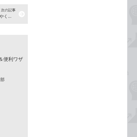
次の記事
arrow_forward
Windows 11で［設定］画面をすばやく表示するショートカットキーは？
！＆便利ワザ
集部