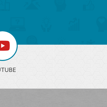
ジ
上
部
へ
UTUBE