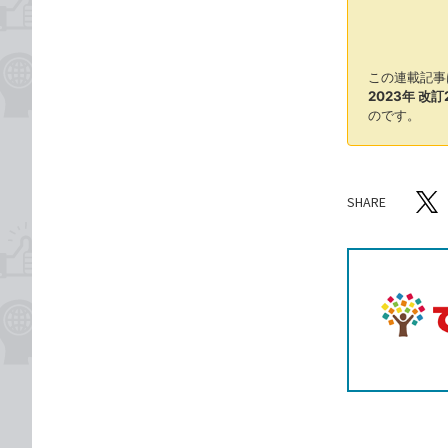
この連載記事
2023年 改訂
のです。
SHARE
記事をシ
T