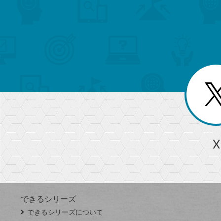
search
format_list_bulleted
検
カ
検
カ
索
テ
メ
ゴ
索
テ
ニ
リ
ュ
ー
ゴ
ー
一
を
覧
リ
閉
を
じ
閉
ー
る
じ
る
か
ら
急上昇ワード
X
探
Googleスプレッドシート
iPhone
VLOOKUP
す
できるシリーズ
close
できるシリーズについて
閉
ト