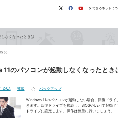
できるネットにつ
X（旧
Facebook
YouTube
Twitter）
が起動しなくなったときは
05:50
ows 11のパソコンが起動しなくなったとき
11 Q&A
連載
バックアップ
記
事
Windows 11のパソコンが起動しない場合、回復ドラ
きます。回復ドライブを接続し、BIOSやUEFIで起動
タ
ドライブに設定します。操作は慎重に行いましょう。
グ