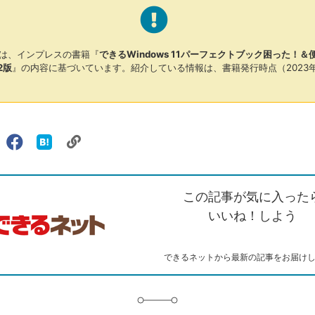
は、インプレスの書籍『
できるWindows 11パーフェクトブック困った！
2版
』の内容に基づいています。紹介している情報は、書籍発行時点（2023
リ
X（旧
Facebook
は
ェアする
ン
witter）
で
て
ク
で
シ
な
を
シ
ェ
ブ
この記事が気に入った
コ
ェ
ア
ッ
ピ
ア
ク
いいね！しよう
ー
マ
ー
ク
できるネットから最新の記事をお届け
に
追
加