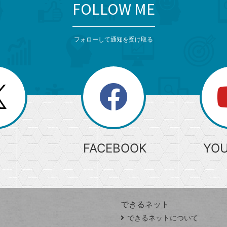
FOLLOW ME
フォローして通知を受け取る
search
検
索
FACEBOOK
YO
できるネット
できるネットについて