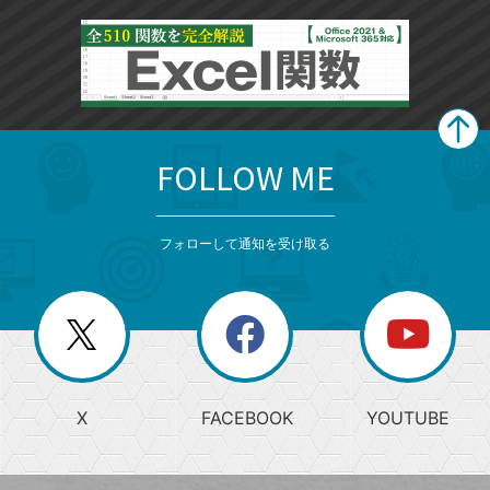
FOLLOW ME
search
format_list_bulleted
検
カ
検
カ
索
テ
メ
ゴ
索
テ
ニ
リ
フォローして通知を受け取る
ゴ
ュ
ー
ー
一
リ
を
覧
閉
を
ー
じ
閉
か
る
じ
る
search
ら
急
X
FACEBOOK
YOUTUBE
探
上
検
昇
索
す
ワ