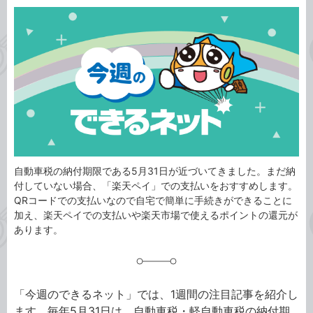
カ
事
テ
タ
ゴ
グ
リ
自動車税の納付期限である5月31日が近づいてきました。まだ納
付していない場合、「楽天ペイ」での支払いをおすすめします。
QRコードでの支払いなので自宅で簡単に手続きができることに
加え、楽天ペイでの支払いや楽天市場で使えるポイントの還元が
あります。
「今週のできるネット」では、1週間の注目記事を紹介し
ます。毎年5月31日は、自動車税・軽自動車税の納付期