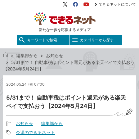
できるネットについて
X（旧
Facebook
YouTube
Twitter）
新たな一歩を応援するメディア
キーワードで検索
カテゴリーから探す
編集部から
お知らせ
で
5/31まで！ 自動車税はポイント還元がある楽天ペイで支払おう
き
【2024年5月24日】
る
ネ
2024.05.24 FRI 07:00
ッ
ト
5/31まで！ 自動車税はポイント還元がある楽天
ペイで支払おう【2024年5月24日】
お知らせ
編集部から
記
今週のできるネット
事
記