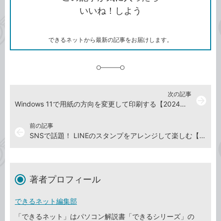
コ
ェ
ア
ッ
いいね！しよう
ピ
ア
ク
ー
マ
ー
ク
できるネットから最新の記事をお届けします。
に
追
加
次の記事
arrow_forward
Windows 11で用紙の方向を変更して印刷する【2024年5月31日】
前の記事
arrow_back
SNSで話題！ LINEのスタンプをアレンジして楽しむ【2024年5月17日】
著者プロフィール
できるネット編集部
「できるネット」はパソコン解説書「できるシリーズ」の