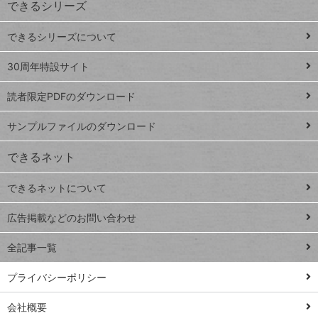
できるシリーズ
ー
ド
できるシリーズについて
Google
ト
スプレ
ッ
30周年特設サイト
ッドシ
プ
読者限定PDFのダウンロード
ート
ペ
iPhone
ー
サンプルファイルのダウンロード
VLOOKUP
ジ
できるネット
連載
できるネットについて
Excel Q&A
close
閉じ
トイアンナ流仕
広告掲載などのお問い合わせ
る
事術
全記事一覧
PowerAutomate
ではじめる業務
プライバシーポリシー
の完全自動化
会社概要
AI議事録作成術