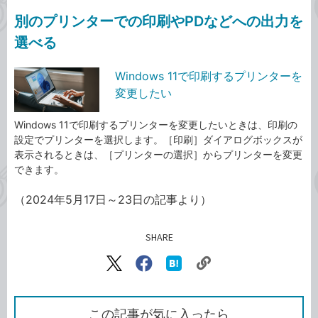
別のプリンターでの印刷やPDなどへの出力を
選べる
Windows 11で印刷するプリンターを
変更したい
Windows 11で印刷するプリンターを変更したいときは、印刷の
設定でプリンターを選択します。［印刷］ダイアログボックスが
表示されるときは、［プリンターの選択］からプリンターを変更
できます。
（2024年5月17日～23日の記事より）
SHARE
記事をシェアする
リ
X（旧
Facebook
は
ン
Twitter）
で
て
ク
で
シ
な
を
シ
ェ
ブ
この記事が気に入ったら