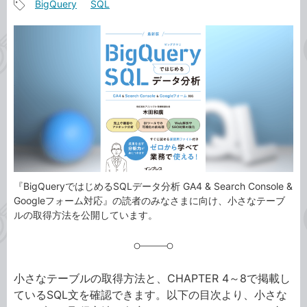
BigQuery
SQL
事
記
カ
事
テ
タ
ゴ
グ
リ
『BigQueryではじめるSQLデータ分析 GA4 & Search Console &
Googleフォーム対応』の読者のみなさまに向け、小さなテーブ
ルの取得方法を公開しています。
小さなテーブルの取得方法と、CHAPTER 4～8で掲載し
ているSQL文を確認できます。以下の目次より、小さな