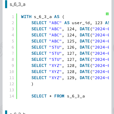
s_6_3_a
?
1
WITH
s_6_3_a 
AS
(
2
SELECT
"ABC"
AS
user_id, 123 
AS
3
SELECT
"ABC"
, 124, 
DATE
(
"2024-04
4
SELECT
"ABC"
, 124, 
DATE
(
"2024-04
5
SELECT
"ABC"
, 125, 
DATE
(
"2024-05
6
SELECT
"STU"
, 126, 
DATE
(
"2024-05
7
SELECT
"STU"
, 127, 
DATE
(
"2024-05
8
SELECT
"STU"
, 127, 
DATE
(
"2024-05
9
SELECT
"XYZ"
, 128, 
DATE
(
"2024-06
10
SELECT
"XYZ"
, 128, 
DATE
(
"2024-06
11
SELECT
"XYZ"
, 129, 
DATE
(
"2024-06
12
)
13
14
SELECT
* 
FROM
s_6_3_a