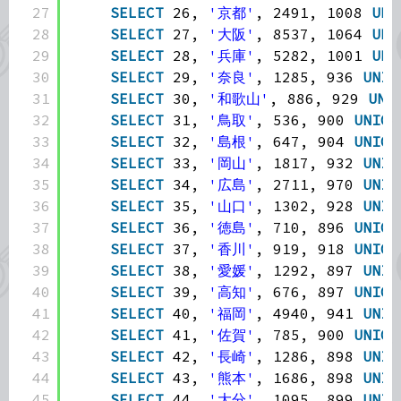
27
SELECT
26, 
'京都'
, 2491, 1008 
UNI
28
SELECT
27, 
'大阪'
, 8537, 1064 
UNI
29
SELECT
28, 
'兵庫'
, 5282, 1001 
UNI
30
SELECT
29, 
'奈良'
, 1285, 936 
UNIO
31
SELECT
30, 
'和歌山'
, 886, 929 
UNI
32
SELECT
31, 
'鳥取'
, 536, 900 
UNION
33
SELECT
32, 
'島根'
, 647, 904 
UNION
34
SELECT
33, 
'岡山'
, 1817, 932 
UNIO
35
SELECT
34, 
'広島'
, 2711, 970 
UNIO
36
SELECT
35, 
'山口'
, 1302, 928 
UNIO
37
SELECT
36, 
'徳島'
, 710, 896 
UNION
38
SELECT
37, 
'香川'
, 919, 918 
UNION
39
SELECT
38, 
'愛媛'
, 1292, 897 
UNIO
40
SELECT
39, 
'高知'
, 676, 897 
UNION
41
SELECT
40, 
'福岡'
, 4940, 941 
UNIO
42
SELECT
41, 
'佐賀'
, 785, 900 
UNION
43
SELECT
42, 
'長崎'
, 1286, 898 
UNIO
44
SELECT
43, 
'熊本'
, 1686, 898 
UNIO
45
SELECT
44, 
'大分'
, 1095, 899 
UNIO