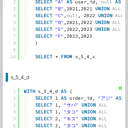
2
SELECT
"A"
AS
user_id, 
null
AS
r
3
SELECT
"B"
,2021,2021 
UNION
ALL
4
SELECT
"C"
,
null
, 2022 
UNION
ALL
5
SELECT
"D"
,2021,2022 
UNION
ALL
6
SELECT
"E"
,2022,2023 
UNION
ALL
7
SELECT
"F"
,2023,2023
8
)
9
10
SELECT
* 
FROM
s_5_4_c
s_5_4_d
?
1
WITH
s_5_4_d 
AS
(
2
SELECT
1 
AS
order_id, 
"アジ"
AS
p
3
SELECT
1, 
"サバ"
UNION
ALL
4
SELECT
1, 
"タコ"
UNION
ALL
5
SELECT
2, 
"キス"
UNION
ALL
6
SELECT
2, 
"タコ"
UNION
ALL