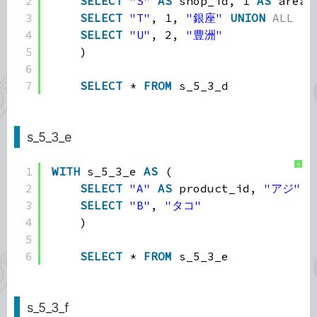
2
SELECT
"S"
AS
shop_id, 1 
AS
area_
3
SELECT
"T"
, 1, 
"銀座"
UNION
ALL
4
SELECT
"U"
, 2, 
"豊洲"
5
)
6
7
SELECT
* 
FROM
s_5_3_d
s_5_3_e
?
1
WITH
s_5_3_e 
AS
(
2
SELECT
"A"
AS
product_id, 
"アジ"
A
3
SELECT
"B"
, 
"タコ"
4
)
5
6
SELECT
* 
FROM
s_5_3_e
s_5_3_f