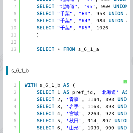
7
SELECT
"北海道"
, 
"R5"
, 960 
UNION
8
SELECT
"千葉"
, 
"R3"
, 953 
UNION
AL
9
SELECT
"千葉"
, 
"R4"
, 984 
UNION
AL
10
SELECT
"千葉"
, 
"R5"
, 1026
11
)
12
13
SELECT
* 
FROM
s_6_1_a
s_6_1_b
?
1
WITH
s_6_1_b 
AS
(
2
SELECT
1 
AS
pref_id, 
'北海道'
AS
3
SELECT
2, 
'青森'
, 1184, 898 
UNION
4
SELECT
3, 
'岩手'
, 1163, 893 
UNION
5
SELECT
4, 
'宮城'
, 2264, 923 
UNION
6
SELECT
5, 
'秋田'
, 914, 897 
UNION
7
SELECT
6, 
'山形'
, 1030, 900 
UNION