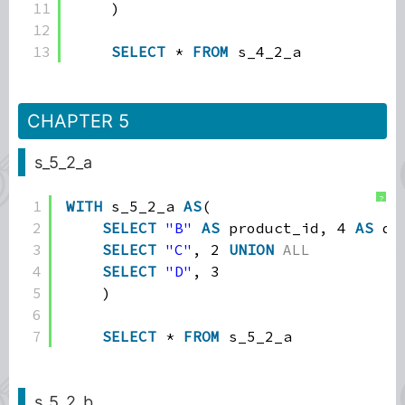
11
)
12
13
SELECT
* 
FROM
s_4_2_a
CHAPTER 5
s_5_2_a
?
1
WITH
s_5_2_a 
AS
(
2
SELECT
"B"
AS
product_id, 4 
AS
qt
3
SELECT
"C"
, 2 
UNION
ALL
4
SELECT
"D"
, 3
5
)
6
7
SELECT
* 
FROM
s_5_2_a
s_5_2_b