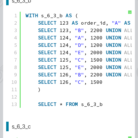
s_6_3_b
?
1
WITH
s_6_3_b 
AS
(
2
SELECT
123 
AS
order_id, 
"A"
AS
i
3
SELECT
123, 
"B"
, 2200 
UNION
ALL
4
SELECT
124, 
"A"
, 1200 
UNION
ALL
5
SELECT
124, 
"D"
, 1200 
UNION
ALL
6
SELECT
124, 
"E"
, 2000 
UNION
ALL
7
SELECT
125, 
"C"
, 1500 
UNION
ALL
8
SELECT
125, 
"E"
, 2000 
UNION
ALL
9
SELECT
126, 
"B"
, 2200 
UNION
ALL
10
SELECT
126, 
"C"
, 1500
11
)
12
13
SELECT
* 
FROM
s_6_3_b
s_6_3_c