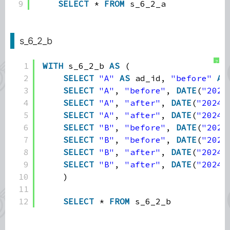
9
SELECT
* 
FROM
s_6_2_a
s_6_2_b
?
1
WITH
s_6_2_b 
AS
(
2
SELECT
"A"
AS
ad_id, 
"before"
AS
3
SELECT
"A"
, 
"before"
, 
DATE
(
"2024
4
SELECT
"A"
, 
"after"
, 
DATE
(
"2024-
5
SELECT
"A"
, 
"after"
, 
DATE
(
"2024-
6
SELECT
"B"
, 
"before"
, 
DATE
(
"2024
7
SELECT
"B"
, 
"before"
, 
DATE
(
"2024
8
SELECT
"B"
, 
"after"
, 
DATE
(
"2024-
9
SELECT
"B"
, 
"after"
, 
DATE
(
"2024-
10
)
11
12
SELECT
* 
FROM
s_6_2_b