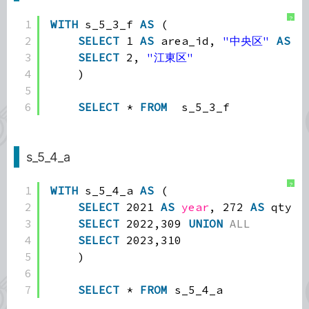
?
1
WITH
s_5_3_f 
AS
(
2
SELECT
1 
AS
area_id, 
"中央区"
AS
a
3
SELECT
2, 
"江東区"
4
)
5
6
SELECT
* 
FROM
s_5_3_f
s_5_4_a
?
1
WITH
s_5_4_a 
AS
(
2
SELECT
2021 
AS
year
, 272 
AS
qty 
U
3
SELECT
2022,309 
UNION
ALL
4
SELECT
2023,310
5
)
6
7
SELECT
* 
FROM
s_5_4_a