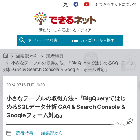
できるネットについて
X（旧
Facebook
YouTube
Twitter）
新たな一歩を応援するメディア
キーワードで検索
カテゴリーから探す
編集部から
読者特典
で
小さなテーブルの取得方法 -『BigQueryではじめるSQLデータ
き
分析 GA4 & Search Console & Googleフォーム対応』
る
ネ
2024.07.16 TUE 16:30
ッ
ト
小さなテーブルの取得方法 -『BigQueryではじ
めるSQLデータ分析 GA4 & Search Console &
Googleフォーム対応』
読者特典
編集部から
記