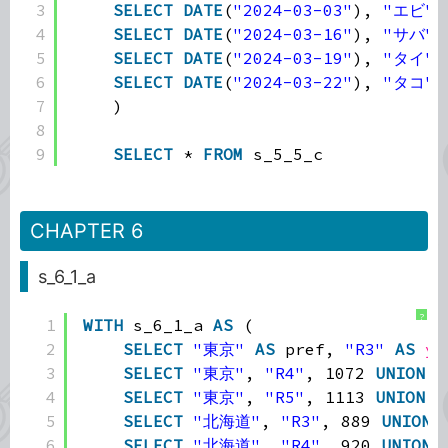
3
SELECT
DATE
(
"2024-03-03"
), 
"エビ"
,
4
SELECT
DATE
(
"2024-03-16"
), 
"サバ"
,
5
SELECT
DATE
(
"2024-03-19"
), 
"タイ"
,
6
SELECT
DATE
(
"2024-03-22"
), 
"タコ"
,
7
)
8
9
SELECT
* 
FROM
s_5_5_c
CHAPTER 6
s_6_1_a
?
1
WITH
s_6_1_a 
AS
(
2
SELECT
"東京"
AS
pref, 
"R3"
AS
ye
3
SELECT
"東京"
, 
"R4"
, 1072 
UNION
A
4
SELECT
"東京"
, 
"R5"
, 1113 
UNION
A
5
SELECT
"北海道"
, 
"R3"
, 889 
UNION
6
SELECT
"北海道"
, 
"R4"
, 920 
UNION