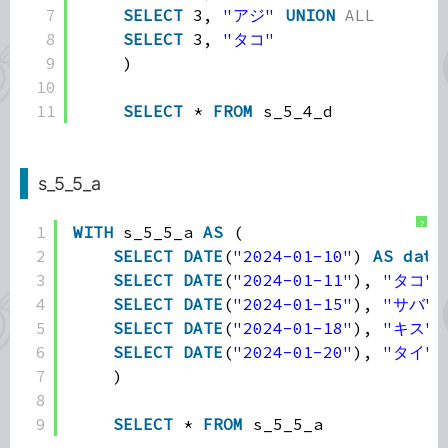
7
SELECT
3, 
"アジ"
UNION
ALL
8
SELECT
3, 
"タコ"
9
)
10
11
SELECT
* 
FROM
s_5_4_d
s_5_5_a
?
1
WITH
s_5_5_a 
AS
(
2
SELECT
DATE
(
"2024-01-10"
) 
AS
date
3
SELECT
DATE
(
"2024-01-11"
), 
"タコ"
,
4
SELECT
DATE
(
"2024-01-15"
), 
"サバ"
,
5
SELECT
DATE
(
"2024-01-18"
), 
"キス"
,
6
SELECT
DATE
(
"2024-01-20"
), 
"タイ"
,
7
)
8
9
SELECT
* 
FROM
s_5_5_a