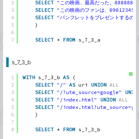
2
SELECT
"この映画、最高だった。888888！
3
SELECT
"この映画のファンは、090123456
4
SELECT
"パンフレットをプレゼントするので33
5
)
6
7
SELECT
* 
FROM
s_7_3_a
s_7_3_b
?
1
WITH
s_7_3_b 
AS
(
2
SELECT
"/"
AS
uri 
UNION
ALL
3
SELECT
"/?utm_source=google"
UNIO
4
SELECT
"/index.html"
UNION
ALL
5
SELECT
"/index.html?utm_source=ya
6
)
7
8
SELECT
* 
FROM
s_7_3_b