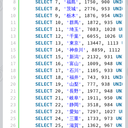
8
SELECT
7, 
'福島'
, 1750, 900 
UNION
9
SELECT
8, 
'茨城'
, 2776, 953 
UNION
10
SELECT
9, 
'栃木'
, 1876, 954 
UNION
11
SELECT
10, 
'群馬'
, 1872, 935 
UNIO
12
SELECT
11, 
'埼玉'
, 7083, 1028 
UNI
13
SELECT
12, 
'千葉'
, 6055, 1026 
UNI
14
SELECT
13, 
'東京'
, 13447, 1113 
UN
15
SELECT
14, 
'神奈川'
, 8859, 1112 
U
16
SELECT
15, 
'新潟'
, 2132, 931 
UNIO
17
SELECT
16, 
'富山'
, 1009, 948 
UNIO
18
SELECT
17, 
'石川'
, 1105, 933 
UNIO
19
SELECT
18, 
'福井'
, 743, 931 
UNION
20
SELECT
19, 
'山梨'
, 777, 938 
UNION
21
SELECT
20, 
'長野'
, 1977, 948 
UNIO
22
SELECT
21, 
'岐阜'
, 1911, 950 
UNIO
23
SELECT
22, 
'静岡'
, 3518, 984 
UNIO
24
SELECT
23, 
'愛知'
, 7297, 1027 
UNI
25
SELECT
24, 
'三重'
, 1733, 973 
UNIO
26
SELECT
25, 
'滋賀'
, 1362, 967 
UNIO