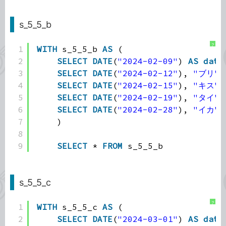
s_5_5_b
?
1
WITH
s_5_5_b 
AS
(
2
SELECT
DATE
(
"2024-02-09"
) 
AS
date
3
SELECT
DATE
(
"2024-02-12"
), 
"ブリ"
,
4
SELECT
DATE
(
"2024-02-15"
), 
"キス"
,
5
SELECT
DATE
(
"2024-02-19"
), 
"タイ"
,
6
SELECT
DATE
(
"2024-02-28"
), 
"イカ"
,
7
)
8
9
SELECT
* 
FROM
s_5_5_b
s_5_5_c
?
1
WITH
s_5_5_c 
AS
(
2
SELECT
DATE
(
"2024-03-01"
) 
AS
date