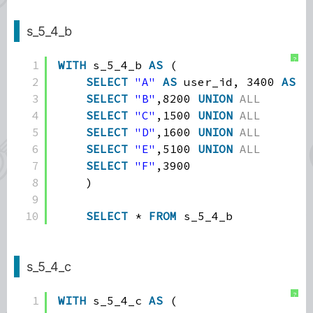
s_5_4_b
?
1
WITH
s_5_4_b 
AS
(
2
SELECT
"A"
AS
user_id, 3400 
AS
l
3
SELECT
"B"
,8200 
UNION
ALL
4
SELECT
"C"
,1500 
UNION
ALL
5
SELECT
"D"
,1600 
UNION
ALL
6
SELECT
"E"
,5100 
UNION
ALL
7
SELECT
"F"
,3900
8
)
9
10
SELECT
* 
FROM
s_5_4_b
s_5_4_c
?
1
WITH
s_5_4_c 
AS
(