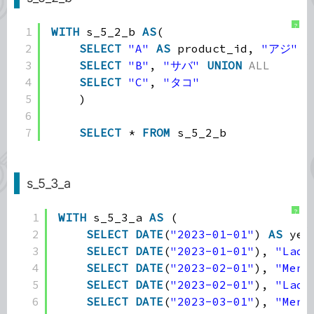
?
1
WITH
s_5_2_b 
AS
(
2
SELECT
"A"
AS
product_id, 
"アジ"
A
3
SELECT
"B"
, 
"サバ"
UNION
ALL
4
SELECT
"C"
, 
"タコ"
5
)
6
7
SELECT
* 
FROM
s_5_2_b
s_5_3_a
?
1
WITH
s_5_3_a 
AS
(
2
SELECT
DATE
(
"2023-01-01"
) 
AS
yea
3
SELECT
DATE
(
"2023-01-01"
), 
"Lady
4
SELECT
DATE
(
"2023-02-01"
), 
"Men'
5
SELECT
DATE
(
"2023-02-01"
), 
"Lady
6
SELECT
DATE
(
"2023-03-01"
), 
"Men'