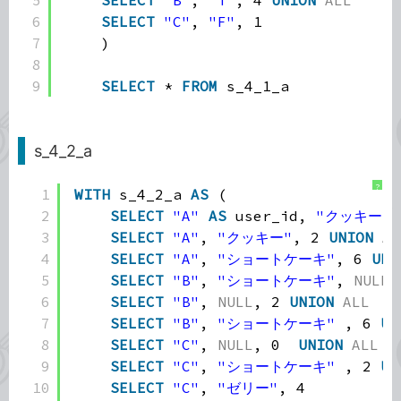
6
SELECT
"C"
, 
"F"
, 1
7
)
8
9
SELECT
* 
FROM
s_4_1_a
s_4_2_a
?
1
WITH
s_4_2_a 
AS
(
2
SELECT
"A"
AS
user_id, 
"クッキー"
3
SELECT
"A"
, 
"クッキー"
, 2 
UNION
AL
4
SELECT
"A"
, 
"ショートケーキ"
, 6 
UNI
5
SELECT
"B"
, 
"ショートケーキ"
, 
NULL
6
SELECT
"B"
, 
NULL
, 2 
UNION
ALL
7
SELECT
"B"
, 
"ショートケーキ"
, 6 
UN
8
SELECT
"C"
, 
NULL
, 0  
UNION
ALL
9
SELECT
"C"
, 
"ショートケーキ"
, 2 
UN
10
SELECT
"C"
, 
"ゼリー"
, 4