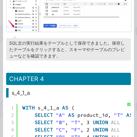
SQL文の実行結果をテーブルとして保存できました。保存し
たテーブルをクリックすると、スキーマやテーブルのプレビ
ューなどを確認できます。
CHAPTER 4
s_4_1_a
?
1
WITH
s_4_1_a 
AS
(
2
SELECT
"A"
AS
product_id, 
"T"
AS
3
SELECT
"B"
, 
"T"
, 3 
UNION
ALL
4
SELECT
"C"
, 
"F"
, 2 
UNION
ALL
5
SELECT
"B"
, 
"T"
, 4 
UNION
ALL