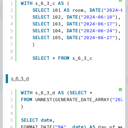
?
1
WITH
s_6_3_c 
AS
(
2
SELECT
101 
AS
room, 
DATE
(
"2024-06
3
SELECT
102, 
DATE
(
"2024-06-10"
), 
D
4
SELECT
103, 
DATE
(
"2024-06-17"
), 
D
5
SELECT
104, 
DATE
(
"2024-06-24"
), 
D
6
SELECT
105, 
DATE
(
"2024-06-27"
), 
D
7
)
8
9
SELECT
* 
FROM
s_6_3_c
s_6_3_d
?
1
WITH
s_6_3_d 
AS
(
SELECT
*
2
FROM
UNNEST(GENERATE_DATE_ARRAY(
"2024
3
)
4
5
SELECT
date
,
6
FORMAT_DATE(
"%A"
, 
date
) 
AS
day_of_wee