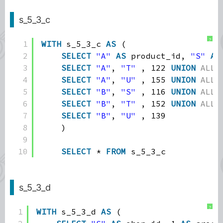
s_5_3_c
?
1
WITH
s_5_3_c 
AS
(
2
SELECT
"A"
AS
product_id, 
"S"
AS
3
SELECT
"A"
, 
"T"
, 122 
UNION
ALL
4
SELECT
"A"
, 
"U"
, 155 
UNION
ALL
5
SELECT
"B"
, 
"S"
, 116 
UNION
ALL
6
SELECT
"B"
, 
"T"
, 152 
UNION
ALL
7
SELECT
"B"
, 
"U"
, 139
8
)
9
10
SELECT
* 
FROM
s_5_3_c
s_5_3_d
?
1
WITH
s_5_3_d 
AS
(