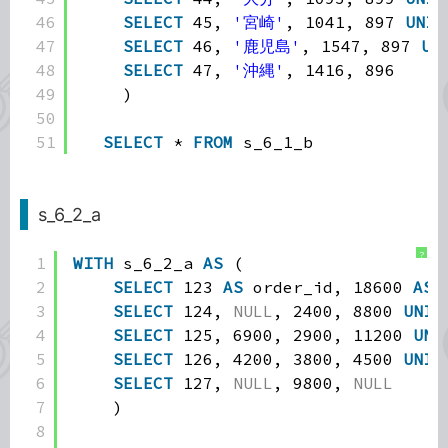
46
SELECT
45, 
'宮崎'
, 1041, 897 
UNIO
47
SELECT
46, 
'鹿児島'
, 1547, 897 
UN
48
SELECT
47, 
'沖縄'
, 1416, 896
49
)
50
51
SELECT
* 
FROM
s_6_1_b
s_6_2_a
?
1
WITH
s_6_2_a 
AS
(
2
SELECT
123 
AS
order_id, 18600 
AS
3
SELECT
124, 
NULL
, 2400, 8800 
UNIO
4
SELECT
125, 6900, 2900, 11200 
UNI
5
SELECT
126, 4200, 3800, 4500 
UNIO
6
SELECT
127, 
NULL
, 9800, 
NULL
7
)
8