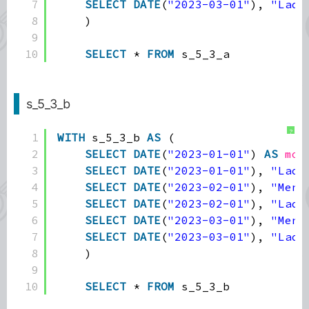
7
SELECT
DATE
(
"2023-03-01"
), 
"Lady
8
)
9
10
SELECT
* 
FROM
s_5_3_a
s_5_3_b
?
1
WITH
s_5_3_b 
AS
(
2
SELECT
DATE
(
"2023-01-01"
) 
AS
mon
3
SELECT
DATE
(
"2023-01-01"
), 
"Lady
4
SELECT
DATE
(
"2023-02-01"
), 
"Men'
5
SELECT
DATE
(
"2023-02-01"
), 
"Lady
6
SELECT
DATE
(
"2023-03-01"
), 
"Men'
7
SELECT
DATE
(
"2023-03-01"
), 
"Lady
8
)
9
10
SELECT
* 
FROM
s_5_3_b