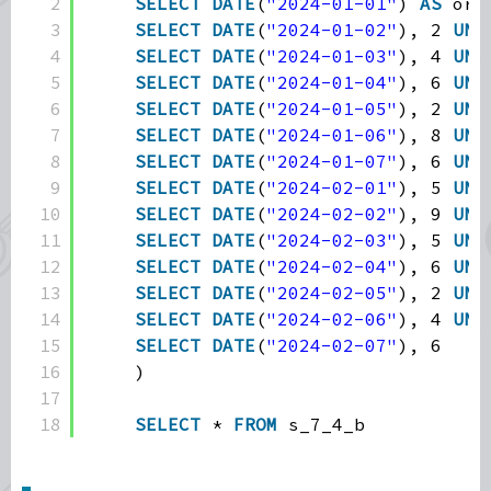
2
SELECT
DATE
(
"2024-01-01"
) 
AS
ord
3
SELECT
DATE
(
"2024-01-02"
), 2 
UNI
4
SELECT
DATE
(
"2024-01-03"
), 4 
UNI
5
SELECT
DATE
(
"2024-01-04"
), 6 
UNI
6
SELECT
DATE
(
"2024-01-05"
), 2 
UNI
7
SELECT
DATE
(
"2024-01-06"
), 8 
UNI
8
SELECT
DATE
(
"2024-01-07"
), 6 
UNI
9
SELECT
DATE
(
"2024-02-01"
), 5 
UNI
10
SELECT
DATE
(
"2024-02-02"
), 9 
UNI
11
SELECT
DATE
(
"2024-02-03"
), 5 
UNI
12
SELECT
DATE
(
"2024-02-04"
), 6 
UNI
13
SELECT
DATE
(
"2024-02-05"
), 2 
UNI
14
SELECT
DATE
(
"2024-02-06"
), 4 
UNI
15
SELECT
DATE
(
"2024-02-07"
), 6
16
)
17
18
SELECT
* 
FROM
s_7_4_b