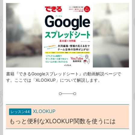
カ
事
テ
タ
ゴ
グ
リ
書籍『できるGoogleスプレッドシート』の動画解説ページで
す。ここでは「XLOOKUP」について解説します。
XLOOKUP
レッスン44
もっと便利なXLOOKUP関数を使うには