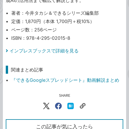
成AIの活用法まで幅広く解説します。
著者：今井タカシ＆できるシリーズ編集部
定価：1,870円（本体 1,700円＋税10%）
ページ数：256ページ
ISBN：978-4-295-02015-8
インプレスブックスで詳細を見る
関連まとめ記事
『できるGoogleスプレッドシート』動画解説まとめ
SHARE
記事をシェアする
リ
X（旧
Facebook
は
ン
Twitter）
で
て
ク
で
シ
な
を
シ
ェ
ブ
この記事が気に入ったら