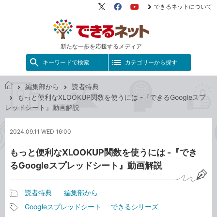
できるネットについて
X（旧
Facebook
YouTube
Twitter）
新たな一歩を応援するメディア
キーワードで検索
カテゴリーから探す
編集部から
読者特典
で
もっと便利なXLOOKUP関数を使うには -『できるGoogleスプ
き
レッドシート』動画解説
る
ネ
2024.09.11 WED 16:00
ッ
ト
もっと便利なXLOOKUP関数を使うには -『でき
るGoogleスプレッドシート』動画解説
読者特典
編集部から
記
Googleスプレッドシート
できるシリーズ
事
記