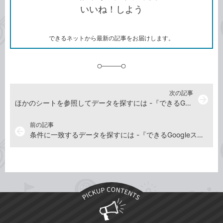
コ
ェ
ア
ッ
いいね！しよう
ピ
ア
ク
ー
マ
ー
ク
できるネットから最新の記事をお届けします。
に
追
加
次の記事
arrow_forward
ほかのシートを参照してデータを探すには -『できるGoogleスプレッドシート』動画解説
前の記事
arrow_back
条件に一致するデータを探すには -『できるGoogleスプレッドシート』動画解説