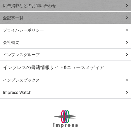
閉じ
トイアンナ流仕
広告掲載などのお問い合わせ
る
事術
全記事一覧
PowerAutomate
ではじめる業務
プライバシーポリシー
の完全自動化
会社概要
AI議事録作成術
Windows 11
インプレスグループ
Q&A
インプレスの書籍情報サイト&ニュースメディア
Teams踏み込み
活用術
インプレスブックス
Excel講師の仕事
Impress Watch
術
エクセル時短
パワポ時短
Windows Tips