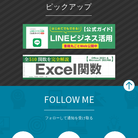
ピックアップ
FOLLOW ME
search
format_list_bulleted
検
カ
検
カ
索
テ
メ
ゴ
索
テ
ニ
リ
フォローして通知を受け取る
ゴ
ュ
ー
ー
一
リ
を
覧