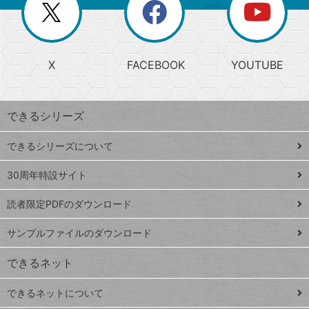
閉
を
ー
じ
閉
か
る
じ
る
search
ら
急
X
FACEBOOK
YOUTUBE
探
上
検
昇
索
す
ワ
できるシリーズ
ー
ド
できるシリーズについて
Google
ト
スプレ
ッ
30周年特設サイト
ッドシ
プ
読者限定PDFのダウンロード
ート
ペ
iPhone
ー
サンプルファイルのダウンロード
VLOOKUP
ジ
できるネット
連載
できるネットについて
Excel Q&A
close