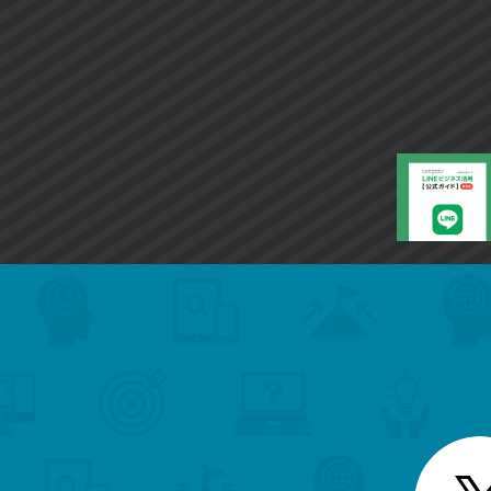
search
format_list_bulleted
検
カ
検
カ
索
テ
メ
ゴ
索
テ
ニ
リ
ュ
ー
ゴ
ー
一
を
覧
リ
閉
を
じ
閉