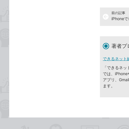
前の記事
arrow_back
著者プ
できるネット
「できるネッ
では、iPhone
アプリ、Gma
ます。