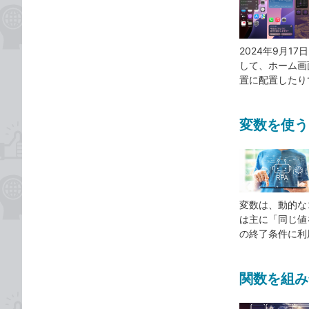
2024年9月1
して、ホーム画
置に配置したり
変数を使う
変数は、動的な
は主に「同じ値
の終了条件に利
関数を組み