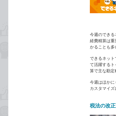
な
テ
ブ
ゴ
ッ
リ
ク
マ
ー
今週のできる
ク
経費精算は重
に
かることも多
追
できるネット
加
て活躍するト
算で主な勘定
今週はほかに
カスタマイズ
税法の改正