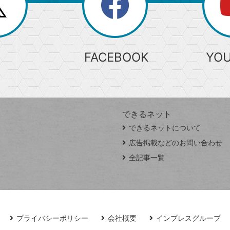
search
検
索
FACEBOOK
YO
できるネット
できるネットについて
広告掲載などのお問い合わせ
全記事一覧
プライバシーポリシー
会社概要
インプレスグループ