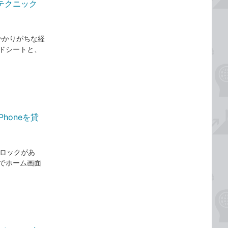
テクニック
かかりがちな経
ドシートと、
honeを貸
のロックがあ
でホーム画面