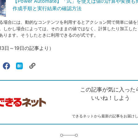
【Power Automate】「式」を使えば値の計算や変換も
作成手順と実行結果の確認方法
る場合には、動的なコンテンツを利用するとアクション間で簡単に値を
。しかし場合によっては、そのままの値ではなく、計算したり加工した
あります。そうしたときに利用できるのが式です。
月13日～19日の記事より）
リ
X（旧
Facebook
は
ェアする
ン
witter）
で
て
ク
で
シ
な
を
シ
ェ
ブ
この記事が気に入った
コ
ェ
ア
ッ
ピ
ア
ク
いいね！しよう
ー
マ
ー
ク
できるネットから最新の記事をお届け
に
追
加