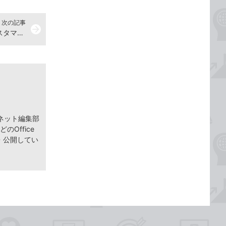
次の記事
arrow_forward
【iOS 18新機能】ロック画面をカスタマイズする【2024年9月27日】
ネット編集部
どのOffice
筆・公開してい