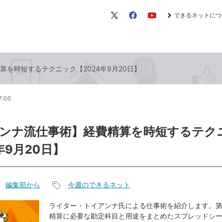
できるネットにつ
X（旧
Facebook
YouTube
Twitter）
を時短するテクニック【2024年9月20日】
7:00
ンナ流仕事術】経費精算を時短するテク
年9月20日】
編集部から
今週のできるネット
記
事
ライター・トイアンナ氏による仕事術を紹介します。第
精算に必要な勘定科目と用途をまとめたスプレッドシ
タ