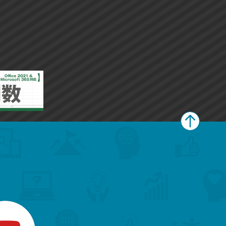
ペ
ー
ジ
上
部
へ