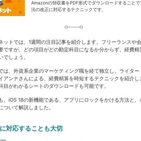
Amazonの領収書をPDF形式でダウンロードすること
グ
法の改正に対応するテクニックです。
ネットでは、1週間の注目記事を紹介します。フリーランスや
要ですが、どの項目がどの勘定科目になるか分からず、経費精
いでしょう。
では、外資系企業のマーケティング職を経て独立し、ライター
イアンナさんによる、経費精算を時短するテクニックを紹介し
科目がわかるシートのダウンロードも可能です。
も、iOS 18の新機能である、アプリにロックをかける方法と
について解説しました。
に対応することも大切