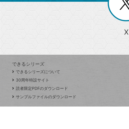
ー
る
じ
る
か
ら
急上昇ワード
X
探
Googleスプレッドシート
iPhone
VLOOKUP
す
できるシリーズ
close
できるシリーズについて
閉
ト
じ
ッ
30周年特設サイト
る
プ
読者限定PDFのダウンロード
ペ
サンプルファイルのダウンロード
ー
ジ
連載