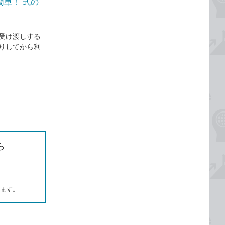
簡単！ 式の
受け渡しする
りしてから利
ら
します。