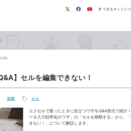
できるネットにつ
X（旧
Facebook
YouTube
Twitter）
！
05:50
l Q&A】セルを編集できない！
連載
セル
記
事
エクセルで困ったときに役立つワザをQ&A形式で紹介！
ータ入力効率化のワザ」の「セルを移動する」から、
タ
きない！」について解説します。
グ