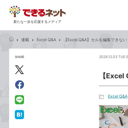
新たな一歩を応援するメディア
連載
Excel Q&A
【Excel Q&A】セルを編集できない
で
き
る
SHARE
2024.12.03 TUE 
記
ネ
事
ッ
を
X（旧
ト
【Exce
シ
Twitter）
ェ
で
ア
Facebook
す
シ
で
Excel Q&A
る
ェ
記
シ
LINE
ア
事
ェ
で
カ
ア
送
は
テ
る
て