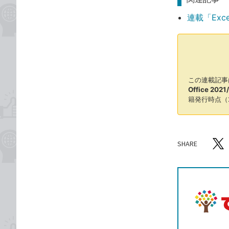
連載「Exc
この連載記事
Office 202
籍発行時点（
SHARE
記事をシ
T