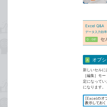
ゴ
な
リ
ブ
ッ
ク
Excel Q&A
マ
ー
データ入力効率
ク
セ
Q：081
に
追
加
オプシ
A
新しいセルに
［編集］モー
定になってい
になります。