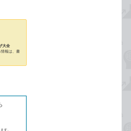
ザ大全
る情報は、書
ら
します。