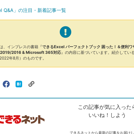
el Q&A」の注目・新着記事一覧
は、インプレスの書籍『
できるExcel パーフェクトブック 困った！＆便利ワ
1/2019/2016 & Microsoft 365対応
』の内容に基づいています。紹介してい
2022年8月）のものです。
リ
X（旧
Facebook
は
ェアする
ン
witter）
で
て
ク
で
シ
な
を
シ
ェ
ブ
この記事が気に入った
コ
ェ
ア
ッ
ピ
ア
ク
いいね！しよう
ー
マ
ー
ク
できるネットから最新の記事をお届け