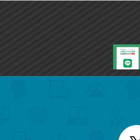
search
format_list_bulleted
検
カ
検
カ
索
テ
メ
ゴ
索
テ
ニ
リ
ュ
ー
ゴ
ー
一
を
覧
リ
閉
を
じ
閉