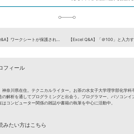
に
追
加
【Excel Q&A】ワークシートが保護されていてデータを入力できない！
ロフィール
、神奈川県在住。テクニカルライター。お茶の水女子大学理学部化学科
造の解析を通してプログラミングと出会う。プログラマー、パソコンイ
在はコンピューター関係の雑誌や書籍の執筆を中心に活動中。
読みたい方はこちら