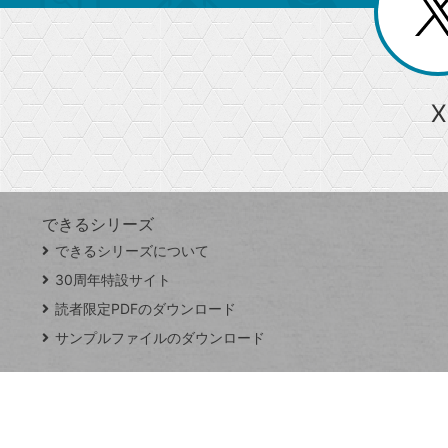
ー
る
じ
る
か
ら
急上昇ワード
X
探
Googleスプレッドシート
iPhone
VLOOKUP
す
できるシリーズ
close
できるシリーズについて
閉
ト
じ
ッ
30周年特設サイト
る
プ
読者限定PDFのダウンロード
ペ
サンプルファイルのダウンロード
ー
ジ
連載