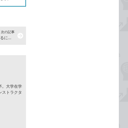
次の記事
arrow_forward
【Excel Q&A】「＠100」と入力するにはどうすればいいの？
卒。大学在学
ンストラクタ