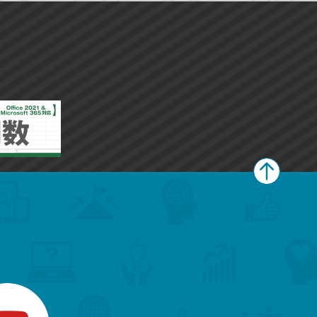
ペ
ー
ジ
上
部
へ