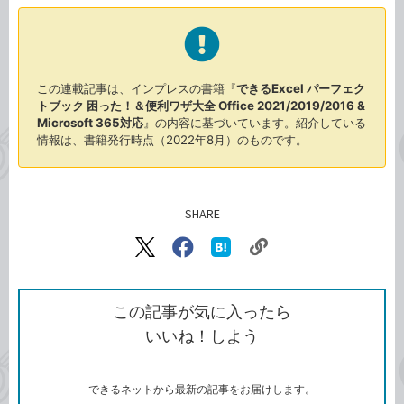
この連載記事は、インプレスの書籍『
できるExcel パーフェク
トブック 困った！＆便利ワザ大全 Office 2021/2019/2016 &
Microsoft 365対応
』の内容に基づいています。紹介している
情報は、書籍発行時点（2022年8月）のものです。
SHARE
記事をシェアする
リ
X（旧
Facebook
は
ン
Twitter）
で
て
ク
で
シ
な
を
シ
ェ
ブ
この記事が気に入ったら
コ
ェ
ア
ッ
いいね！しよう
ピ
ア
ク
ー
マ
ー
ク
できるネットから最新の記事をお届けします。
に