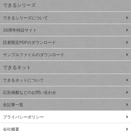
できるシリーズ
ー
ド
できるシリーズについて
Google
ト
スプレ
ッ
30周年特設サイト
ッドシ
プ
読者限定PDFのダウンロード
ート
ペ
iPhone
ー
サンプルファイルのダウンロード
VLOOKUP
ジ
できるネット
連載
できるネットについて
Excel Q&A
close
閉じ
トイアンナ流仕
広告掲載などのお問い合わせ
る
事術
全記事一覧
PowerAutomate
ではじめる業務
プライバシーポリシー
の完全自動化
会社概要