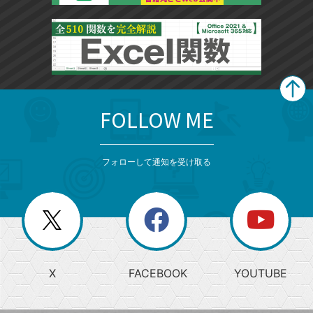
FOLLOW ME
search
format_list_bulleted
検
カ
検
カ
索
テ
メ
ゴ
索
テ
ニ
リ
フォローして通知を受け取る
ゴ
ュ
ー
ー
一
リ
を
覧
閉
を
ー
じ
閉
か
る
じ
る
search
ら
急
X
FACEBOOK
YOUTUBE
探
上
検
昇
索
す
ワ