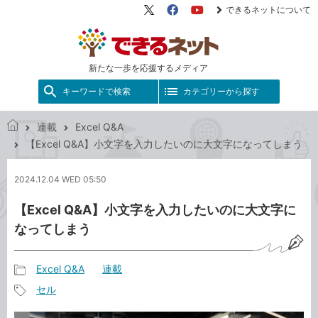
できるネットについて
X（旧
Facebook
YouTube
Twitter）
新たな一歩を応援するメディア
キーワードで検索
カテゴリーから探す
連載
Excel Q&A
で
【Excel Q&A】小文字を入力したいのに大文字になってしまう
き
る
2024.12.04 WED 05:50
ネ
ッ
【Excel Q&A】小文字を入力したいのに大文字に
ト
なってしまう
Excel Q&A
連載
記
セル
事
記
カ