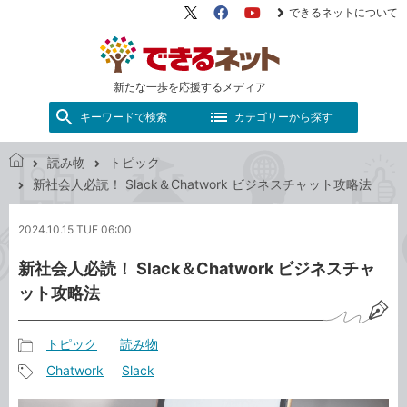
できるネットについて
X（旧
Facebook
YouTube
Twitter）
新たな一歩を応援するメディア
キーワードで検索
カテゴリーから探す
読み物
トピック
で
新社会人必読！ Slack＆Chatwork ビジネスチャット攻略法
き
る
2024.10.15 TUE 06:00
ネ
ッ
新社会人必読！ Slack＆Chatwork ビジネスチャ
ト
ット攻略法
トピック
読み物
記
Chatwork
Slack
事
記
カ