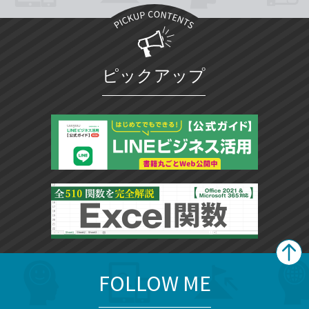
ピックアップ
FOLLOW ME
search
format_list_bulleted
検
カ
検
カ
索
テ