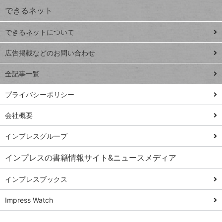
できるネット
連載
できるネットについて
Excel Q&A
close
閉じ
トイアンナ流仕
広告掲載などのお問い合わせ
る
事術
全記事一覧
PowerAutomate
ではじめる業務
プライバシーポリシー
の完全自動化
会社概要
AI議事録作成術
Windows 11
インプレスグループ
Q&A
インプレスの書籍情報サイト&ニュースメディア
Teams踏み込み
活用術
インプレスブックス
Excel講師の仕事
Impress Watch
術
エクセル時短