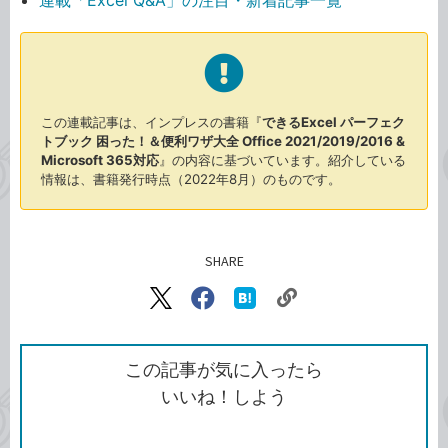
連載「Excel Q&A」の注目・新着記事一覧
この連載記事は、インプレスの書籍『
できるExcel パーフェク
トブック 困った！＆便利ワザ大全 Office 2021/2019/2016 &
Microsoft 365対応
』の内容に基づいています。紹介している
情報は、書籍発行時点（2022年8月）のものです。
SHARE
記事をシェアする
リ
X（旧
Facebook
は
ン
Twitter）
で
て
ク
で
シ
な
を
シ
ェ
ブ
この記事が気に入ったら
コ
ェ
ア
ッ
いいね！しよう
ピ
ア
ク
ー
マ
ー