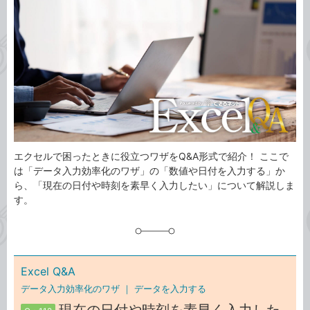
事
テ
タ
ゴ
グ
リ
エクセルで困ったときに役立つワザをQ&A形式で紹介！ ここで
は「データ入力効率化のワザ」の「数値や日付を入力する」か
ら、「現在の日付や時刻を素早く入力したい」について解説しま
す。
Excel Q&A
データ入力効率化のワザ ｜
データを入力する