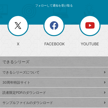
メ
ゴ
索
テ
ニ
リ
フォローして通知を受け取る
ゴ
ュ
ー
ー
一
リ
を
覧
閉
を
ー
じ
閉
か
る
じ
る
search
ら
急
X
FACEBOOK
YOUTUBE
探
上
検
昇
索
す
ワ
できるシリーズ
ー
ド
できるシリーズについて
Google
ト
スプレ
ッ
30周年特設サイト
ッドシ
プ
読者限定PDFのダウンロード
ート
ペ
iPhone
ー
サンプルファイルのダウンロード
VLOOKUP
ジ