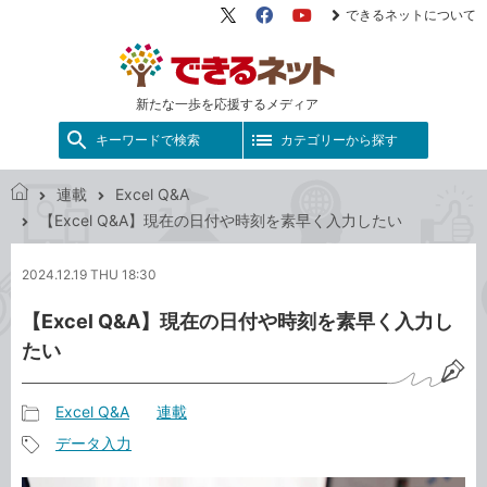
できるネットについて
X（旧
Facebook
YouTube
Twitter）
新たな一歩を応援するメディア
キーワードで検索
カテゴリーから探す
連載
Excel Q&A
で
【Excel Q&A】現在の日付や時刻を素早く入力したい
き
る
2024.12.19 THU 18:30
ネ
ッ
【Excel Q&A】現在の日付や時刻を素早く入力し
ト
たい
Excel Q&A
連載
記
データ入力
事
記
カ