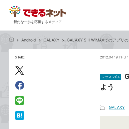
新たな一歩を応援するメディア
Android
GALAXY
GALAXY S II WiMAXでのア
で
き
る
SHARE
2012.04.19 THU 1
記
ネ
事
ッ
を
X（旧
ト
シ
レッスン04
Twitter）
ェ
よう
で
ア
Facebook
す
シ
で
る
ェ
シ
LINE
GALAXY
ア
ェ
で
記
ア
送
は
事
る
て
カ