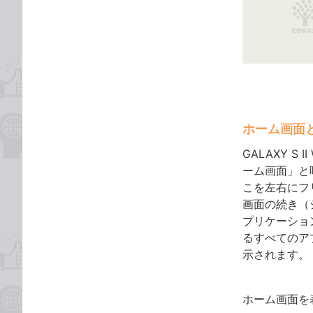
な
テ
ブ
ゴ
ッ
リ
ク
マ
ー
ク
に
ホーム画面
追
GALAXY 
加
ーム画面」と
こを左右にフ
画面の続き（
プリケーショ
るすべてのア
示されます。
ホーム画面を