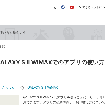
できるネットにつ
X（旧
Facebook
YouTube
Twitter）
プリの使い方を覚えよう
1:50
GALAXY S II WiMAXでのアプリの使い
Android
GALAXY S II WiMAX
記
事
GALAXY S II WiMAXはアプリを使うことにより、い
用できます。アプリの起動や終了、切り替え方につい
タ