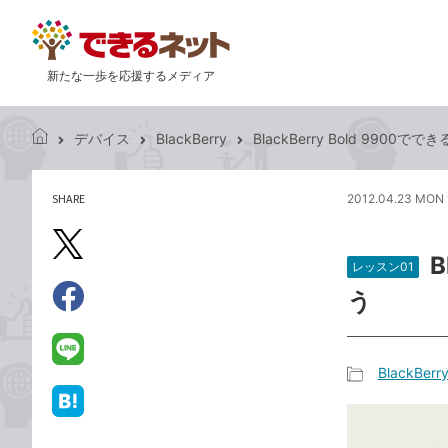
新たな一歩を応援するメディア
デバイス
BlackBerry
BlackBerry Bold 9900
で
き
る
SHARE
2012.04.23 MON 
記
ネ
事
ッ
を
X（旧
ト
B
シ
レッスン01
Twitter）
ェ
う
で
ア
Facebook
す
シ
で
る
ェ
シ
LINE
BlackBerr
ア
ェ
で
記
ア
送
は
事
る
て
カ