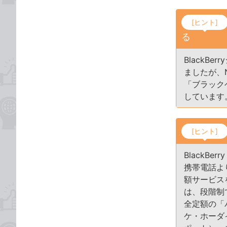
[ヒント]
る
BlackB
ましたが、N
「ブラック
しています
[ヒント]
BlackB
携帯電話よ
額サービス
は、段階制で
全定額の「
ケ・ホーダ