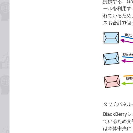
提供する「G
ールを利用す
れているため、
スも合計11
タッチパネル
BlackBe
ているため文字
は本体中央に