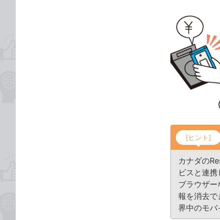
[ヒント]
カナダのRes
ビスと連携
ブラウザー
報を消去で
界中のモバ