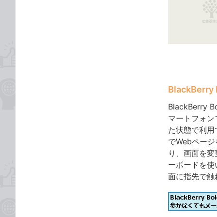
な
テ
ブ
ゴ
ッ
リ
ク
マ
ー
ク
に
BlackBer
追
BlackBe
加
マートフォン
た状態で利用
でWebペー
り、画面を変
ーボードを使
面に指先で触