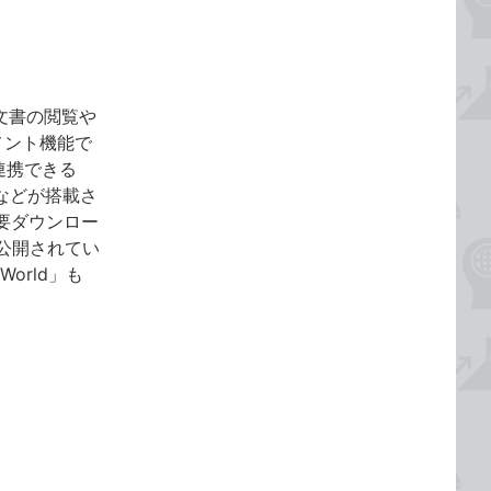
。
ジネス文書の閲覧や
ンメント機能で
連携できる
などが搭載さ
（要ダウンロー
公開されてい
orld」も