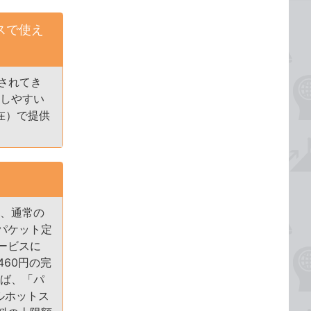
スで使え
売されてき
活用しやすい
在）で提供
ため、通常の
パケット定
ービスに
460円の完
れば、「パ
ルホットス