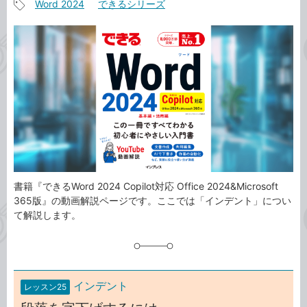
Word 2024
できるシリーズ
事
記
カ
事
テ
タ
ゴ
グ
リ
書籍『できるWord 2024 Copilot対応 Office 2024&Microsoft
365版』の動画解説ページです。ここでは「インデント」につい
て解説します。
インデント
レッスン25