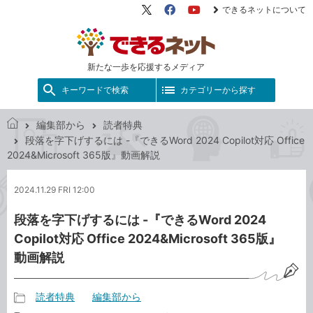
できるネットについて
X（旧
Facebook
YouTube
Twitter）
新たな一歩を応援するメディア
キーワードで検索
カテゴリーから探す
編集部から
読者特典
で
段落を字下げするには -『できるWord 2024 Copilot対応 Office
き
2024&Microsoft 365版』動画解説
る
ネ
2024.11.29 FRI 12:00
ッ
ト
段落を字下げするには -『できるWord 2024
Copilot対応 Office 2024&Microsoft 365版』
動画解説
読者特典
編集部から
記