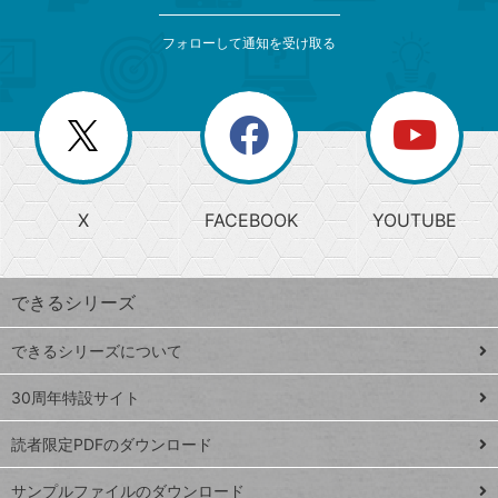
検
カ
索
テ
メ
ゴ
索
テ
ニ
リ
フォローして通知を受け取る
ゴ
ュ
ー
ー
一
リ
を
覧
閉
を
ー
じ
閉
か
る
じ
る
search
ら
急
X
FACEBOOK
YOUTUBE
探
上
検
昇
索
す
ワ
できるシリーズ
ー
ド
できるシリーズについて
Google
ト
スプレ
ッ
30周年特設サイト
ッドシ
プ
読者限定PDFのダウンロード
ート
ペ
iPhone
ー
サンプルファイルのダウンロード