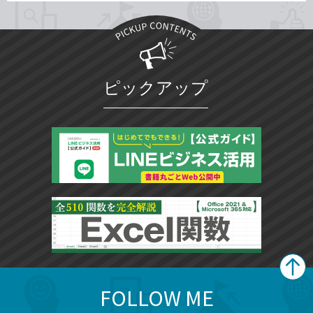
ピックアップ
FOLLOW ME
search
format_list_bulleted
検
カ