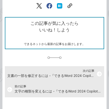
記事をシェアする
リ
X（旧
Facebook
は
ン
Twitter）
で
て
ク
で
シ
な
を
シ
ェ
ブ
この記事が気に入ったら
コ
ェ
ア
ッ
いいね！しよう
ピ
ア
ク
ー
マ
ー
ク
できるネットから最新の記事をお届けします。
に
追
加
次の記事
arrow_forward
文書の一部を修正するには -『できるWord 2024 Copilot対応 Office 2024&Microsoft 365版』動画解説
前の記事
arrow_back
文字の種類を変えるには -『できるWord 2024 Copilot対応 Office 2024&Microsoft 365版』動画解説