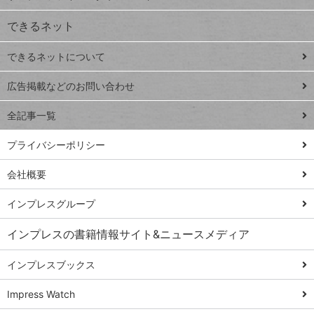
VLOOKUP
ジ
できるネット
連載
できるネットについて
Excel Q&A
close
閉じ
トイアンナ流仕
広告掲載などのお問い合わせ
る
事術
全記事一覧
PowerAutomate
ではじめる業務
プライバシーポリシー
の完全自動化
会社概要
AI議事録作成術
Windows 11
インプレスグループ
Q&A
インプレスの書籍情報サイト&ニュースメディア
Teams踏み込み
活用術
インプレスブックス
Excel講師の仕事
Impress Watch
術