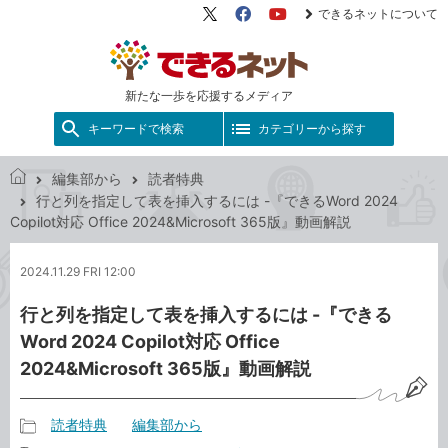
できるネットについて
X（旧
Facebook
YouTube
Twitter）
新たな一歩を応援するメディア
キーワードで検索
カテゴリーから探す
編集部から
読者特典
で
行と列を指定して表を挿入するには -『できるWord 2024
き
Copilot対応 Office 2024&Microsoft 365版』動画解説
る
ネ
2024.11.29 FRI 12:00
ッ
ト
行と列を指定して表を挿入するには -『できる
Word 2024 Copilot対応 Office
2024&Microsoft 365版』動画解説
読者特典
編集部から
記