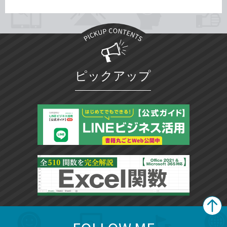
ピックアップ
search
format_list_bulleted