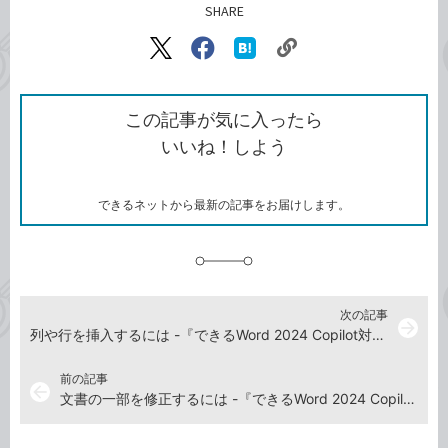
SHARE
記事をシェアする
リ
X（旧
Facebook
は
ン
Twitter）
で
て
ク
で
シ
な
を
シ
ェ
ブ
この記事が気に入ったら
コ
ェ
ア
ッ
いいね！しよう
ピ
ア
ク
ー
マ
ー
ク
できるネットから最新の記事をお届けします。
に
追
加
次の記事
arrow_forward
列や行を挿入するには -『できるWord 2024 Copilot対応 Office 2024&Microsoft 365版』動画解説
前の記事
arrow_back
文書の一部を修正するには -『できるWord 2024 Copilot対応 Office 2024&Microsoft 365版』動画解説