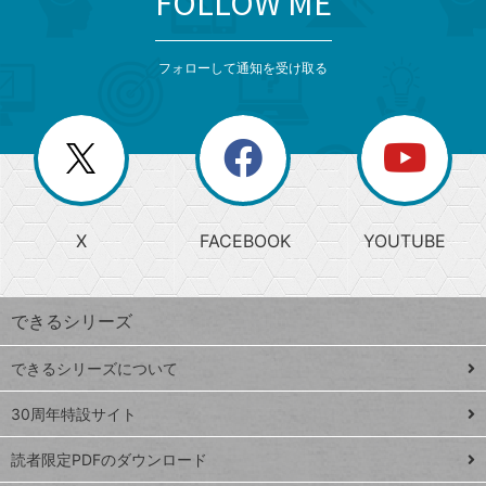
FOLLOW ME
検
カ
検
カ
索
テ
メ
ゴ
索
テ
ニ
リ
フォローして通知を受け取る
ゴ
ュ
ー
ー
一
リ
を
覧
閉
を
ー
じ
閉
か
る
じ
る
search
ら
急
X
FACEBOOK
YOUTUBE
探
上
検
昇
索
す
ワ
できるシリーズ
ー
ド
できるシリーズについて
Google
ト
スプレ
ッ
30周年特設サイト
ッドシ
プ
読者限定PDFのダウンロード
ート
ペ