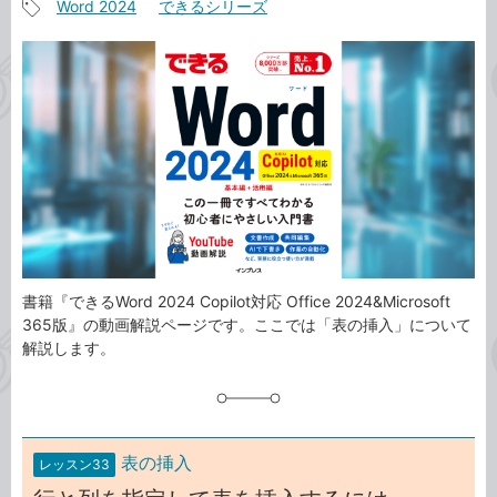
Word 2024
できるシリーズ
事
記
カ
事
テ
タ
ゴ
グ
リ
書籍『できるWord 2024 Copilot対応 Office 2024&Microsoft
365版』の動画解説ページです。ここでは「表の挿入」について
解説します。
表の挿入
レッスン33