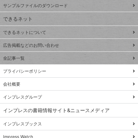
iPhone
ー
サンプルファイルのダウンロード
VLOOKUP
ジ
できるネット
連載
できるネットについて
Excel Q&A
close
閉じ
トイアンナ流仕
広告掲載などのお問い合わせ
る
事術
全記事一覧
PowerAutomate
ではじめる業務
プライバシーポリシー
の完全自動化
会社概要
AI議事録作成術
Windows 11
インプレスグループ
Q&A
インプレスの書籍情報サイト&ニュースメディア
Teams踏み込み
活用術
インプレスブックス
Excel講師の仕事
Impress Watch