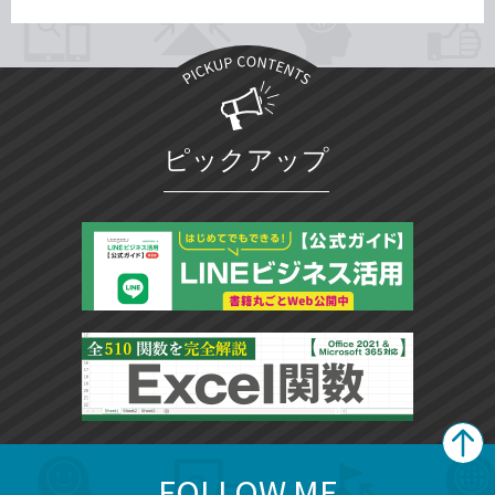
ピックアップ
FOLLOW ME
search
format_list_bulleted