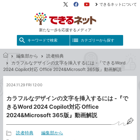
できるネットについて
X（旧
Facebook
YouTube
Twitter）
新たな一歩を応援するメディア
キーワードで検索
カテゴリーから探す
編集部から
読者特典
で
カラフルなデザインの文字を挿入するには -『できるWord
き
2024 Copilot対応 Office 2024&Microsoft 365版』動画解説
る
ネ
2024.11.29 FRI 12:00
ッ
ト
カラフルなデザインの文字を挿入するには -『で
きるWord 2024 Copilot対応 Office
2024&Microsoft 365版』動画解説
読者特典
編集部から
記