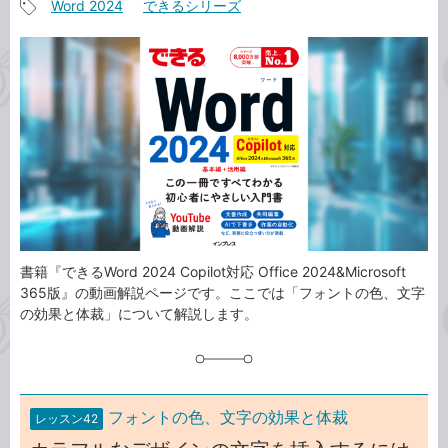
Word 2024
できるシリーズ
事
記
カ
事
テ
タ
ゴ
グ
リ
書籍『できるWord 2024 Copilot対応 Office 2024&Microsoft
365版』の動画解説ページです。ここでは「フォントの色、文字
の効果と体裁」について解説します。
フォントの色、文字の効果と体裁
レッスン42