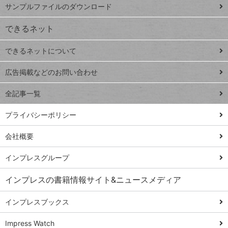
ー
サンプルファイルのダウンロード
VLOOKUP
ジ
できるネット
連載
できるネットについて
Excel Q&A
close
閉じ
トイアンナ流仕
広告掲載などのお問い合わせ
る
事術
全記事一覧
PowerAutomate
ではじめる業務
プライバシーポリシー
の完全自動化
会社概要
AI議事録作成術
Windows 11
インプレスグループ
Q&A
インプレスの書籍情報サイト&ニュースメディア
Teams踏み込み
活用術
インプレスブックス
Excel講師の仕事
Impress Watch
術