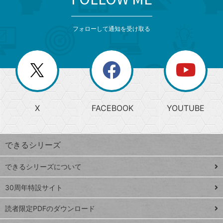
検
カ
検
カ
索
テ
メ
ゴ
索
テ
ニ
リ
フォローして通知を受け取る
ゴ
ュ
ー
ー
一
リ
を
覧
閉
を
ー
じ
閉
か
る
じ
る
search
ら
急
X
FACEBOOK
YOUTUBE
探
上
検
昇
索
す
ワ
できるシリーズ
ー
ド
できるシリーズについて
Google
ト
スプレ
ッ
30周年特設サイト
ッドシ
プ
読者限定PDFのダウンロード
ート
ペ
iPhone