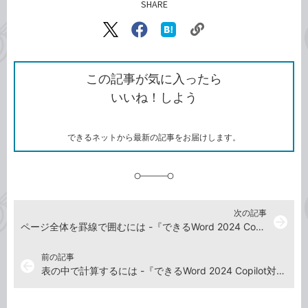
SHARE
記事をシェアする
リ
X（旧
Facebook
は
ン
Twitter）
で
て
ク
で
シ
な
を
シ
ェ
ブ
この記事が気に入ったら
コ
ェ
ア
ッ
いいね！しよう
ピ
ア
ク
ー
マ
ー
ク
できるネットから最新の記事をお届けします。
に
追
加
次の記事
arrow_forward
ページ全体を罫線で囲むには -『できるWord 2024 Copilot対応 Office 2024&Microsoft 365版』動画解説
前の記事
arrow_back
表の中で計算するには -『できるWord 2024 Copilot対応 Office 2024&Microsoft 365版』動画解説