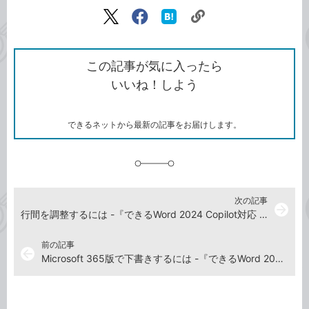
記事をシェアする
リ
X（旧
Facebook
は
ン
Twitter）
で
て
ク
で
シ
な
を
シ
ェ
ブ
この記事が気に入ったら
コ
ェ
ア
ッ
いいね！しよう
ピ
ア
ク
ー
マ
ー
ク
できるネットから最新の記事をお届けします。
に
追
加
次の記事
arrow_forward
行間を調整するには -『できるWord 2024 Copilot対応 Office 2024&Microsoft 365版』動画解説
前の記事
arrow_back
Microsoft 365版で下書きするには -『できるWord 2024 Copilot対応 Office 2024&Microsoft 365版』動画解説