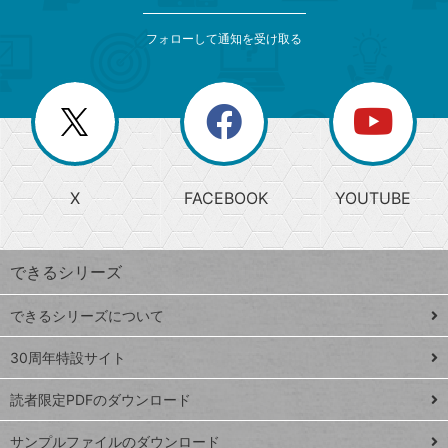
検
カ
索
テ
メ
ゴ
索
テ
ニ
リ
フォローして通知を受け取る
ゴ
ュ
ー
ー
一
リ
を
覧
閉
を
ー
じ
閉
か
る
じ
る
search
ら
急
X
FACEBOOK
YOUTUBE
探
上
検
昇
索
す
ワ
できるシリーズ
ー
ド
できるシリーズについて
Google
ト
スプレ
ッ
30周年特設サイト
ッドシ
プ
読者限定PDFのダウンロード
ート
ペ
iPhone
ー
サンプルファイルのダウンロード