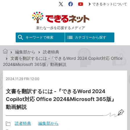
できるネットについて
X（旧
Facebook
YouTube
Twitter）
新たな一歩を応援するメディア
キーワードで検索
カテゴリーから探す
編集部から
読者特典
で
文書を翻訳するには -『できるWord 2024 Copilot対応 Office
き
2024&Microsoft 365版』動画解説
る
ネ
2024.11.29 FRI 12:00
ッ
ト
文書を翻訳するには -『できるWord 2024
Copilot対応 Office 2024&Microsoft 365版』
動画解説
読者特典
編集部から
記