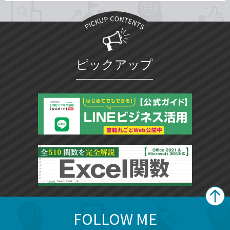
ピックアップ
FOLLOW ME
search
format_list_bulleted
検
カ