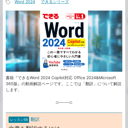
Word 2024
できるシリーズ
事
記
カ
事
テ
タ
ゴ
グ
リ
書籍『できるWord 2024 Copilot対応 Office 2024&Microsoft
365版』の動画解説ページです。ここでは「翻訳」について解説
します。
翻訳
レッスン56