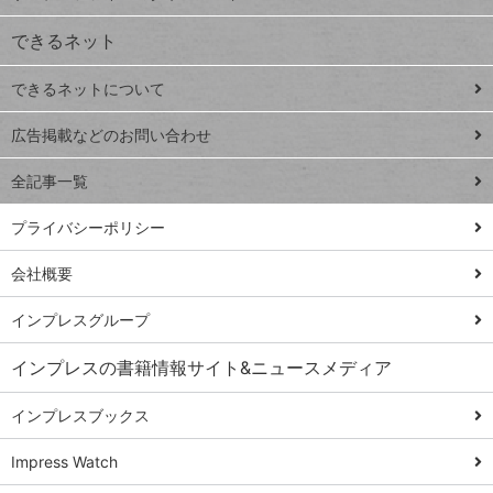
VLOOKUP
ジ
できるネット
連載
できるネットについて
Excel Q&A
close
閉じ
トイアンナ流仕
広告掲載などのお問い合わせ
る
事術
全記事一覧
PowerAutomate
ではじめる業務
プライバシーポリシー
の完全自動化
会社概要
AI議事録作成術
Windows 11
インプレスグループ
Q&A
インプレスの書籍情報サイト&ニュースメディア
Teams踏み込み
活用術
インプレスブックス
Excel講師の仕事
Impress Watch
術