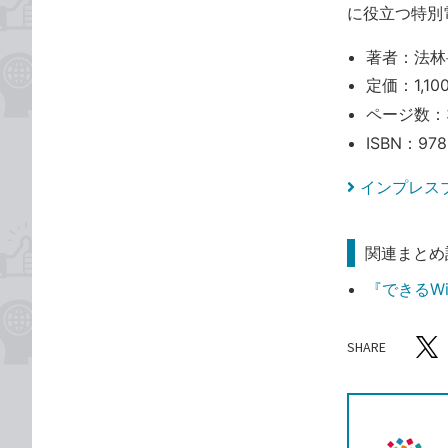
に役立つ特別
著者：法林
定価：1,10
ページ数：
ISBN：978
インプレス
関連まとめ
『できるWin
SHARE
記事をシ
T