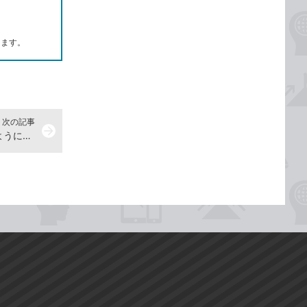
します。
次の記事
arrow_forward
よく使うファイルをすぐに開けるようにするには -『できるWindows 11 2025年 改訂4版 Copilot対応』動画解説