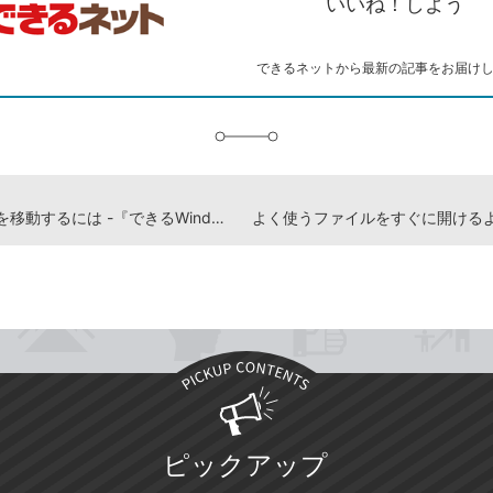
いいね！しよう
ー
マ
ー
ク
できるネットから最新の記事をお届け
に
追
加
ファイルを移動するには -『できるWindows 11 2025年 改訂4版 Copilot対応』動画解説
ピックアップ