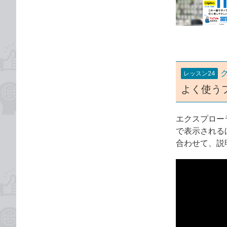
な
テ
ブ
ゴ
ッ
リ
ク
マ
ー
レッスン24
ク
よく使う
に
追
加
エクスプロー
で表示される
合わせて、説