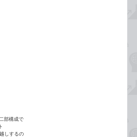
の二部構成で
ト
っ越しするの