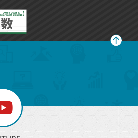
ペ
ー
ジ
上
部
へ