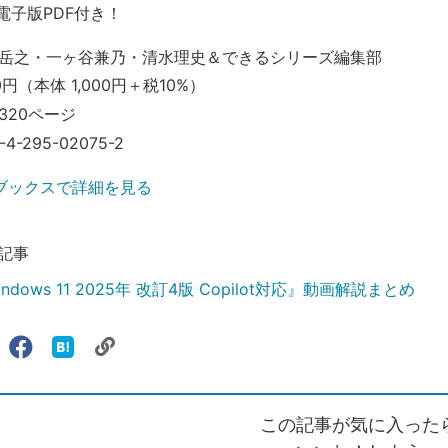
電子版PDF付き！
岳之・一ヶ谷兼乃・清水理史＆できるシリーズ編集部
0円（本体 1,000円＋税10%）
320ページ
-4-295-02075-2
ブックスで詳細を見る
記事
dows 11 2025年 改訂4版 Copilot対応』動画解説まとめ
リ
X（旧
Facebook
は
ェアする
ン
witter）
で
て
ク
で
シ
な
を
シ
ェ
ブ
この記事が気に入った
コ
ェ
ア
ッ
ピ
ア
ク