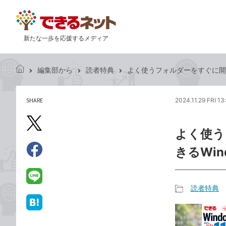
新たな一歩を応援するメディア
編集部から
読者特典
よく使うフォルダーをすぐに開けるよ
で
き
る
SHARE
2024.11.29 FRI 13
記
ネ
事
ッ
を
X（旧
ト
よく使う
シ
Twitter）
ェ
きるWind
で
ア
Facebook
す
シ
で
る
ェ
シ
LINE
読者特典
ア
ェ
で
記
ア
送
は
事
る
て
カ