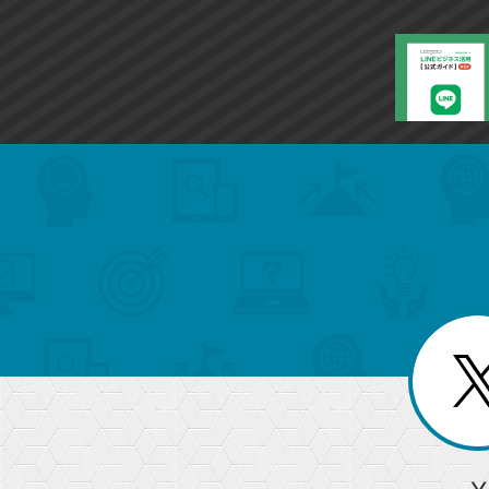
search
format_list_bulleted
検
カ
検
カ
索
テ
メ
ゴ
索
テ
ニ
リ
ュ
ー
ゴ
ー
一
を
覧
リ
閉
を
じ
閉
ー
る
じ
る
か
ら
急上昇ワード