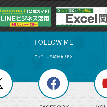
FOLLOW ME
フォローして通知を受け取る
search
検
索