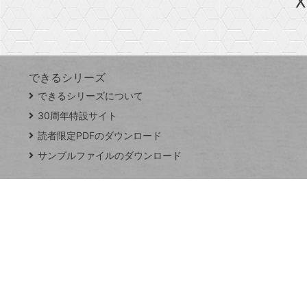
X
探
Googleスプレッドシート
iPhone
VLOOKUP
す
できるシリーズ
close
できるシリーズについて
閉
ト
じ
ッ
30周年特設サイト
る
プ
読者限定PDFのダウンロード
ペ
サンプルファイルのダウンロード
ー
ジ
連載
Excel Q&A
トイアンナ流仕
事術