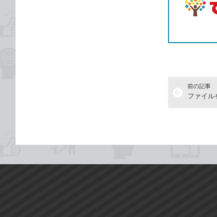
前の記事
arrow_back