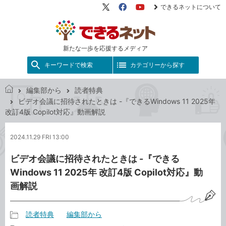
できるネットについて
X（旧
Facebook
YouTube
Twitter）
新たな一歩を応援するメディア
キーワードで検索
カテゴリーから探す
編集部から
読者特典
で
ビデオ会議に招待されたときは -『できるWindows 11 2025年
き
改訂4版 Copilot対応』動画解説
る
ネ
2024.11.29 FRI 13:00
ッ
ト
ビデオ会議に招待されたときは -『できる
Windows 11 2025年 改訂4版 Copilot対応』動
画解説
読者特典
編集部から
記