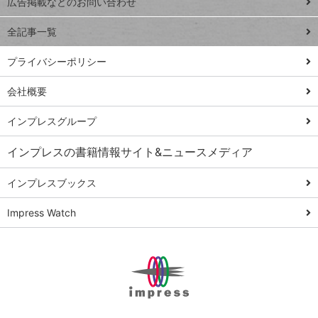
トイアンナ流仕
広告掲載などのお問い合わせ
る
事術
全記事一覧
PowerAutomate
ではじめる業務
プライバシーポリシー
の完全自動化
会社概要
AI議事録作成術
Windows 11
インプレスグループ
Q&A
インプレスの書籍情報サイト&ニュースメディア
Teams踏み込み
活用術
インプレスブックス
Excel講師の仕事
Impress Watch
術
エクセル時短
パワポ時短
Windows Tips
神保町ペロリ旅