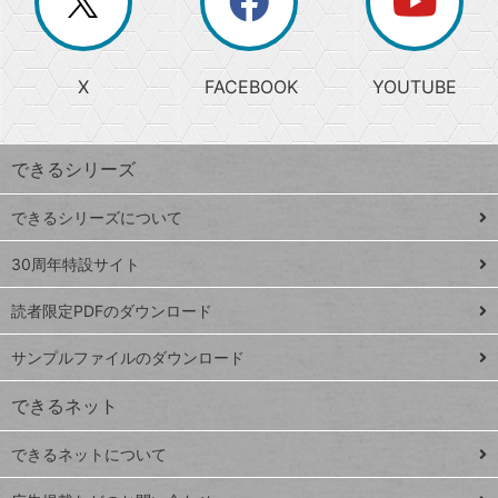
ー
じ
閉
か
る
じ
る
search
ら
急
X
FACEBOOK
YOUTUBE
探
上
検
昇
索
す
ワ
できるシリーズ
ー
ド
できるシリーズについて
Google
ト
スプレ
ッ
30周年特設サイト
ッドシ
プ
読者限定PDFのダウンロード
ート
ペ
iPhone
ー
サンプルファイルのダウンロード
VLOOKUP
ジ
できるネット
連載
できるネットについて
Excel Q&A
close
閉じ