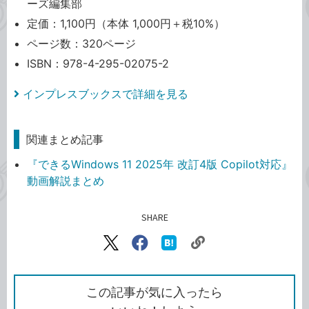
ーズ編集部
定価：1,100円（本体 1,000円＋税10%）
ページ数：320ページ
ISBN：978-4-295-02075-2
インプレスブックスで詳細を見る
関連まとめ記事
『できるWindows 11 2025年 改訂4版 Copilot対応』
動画解説まとめ
SHARE
記事をシェアする
リ
X（旧
Facebook
は
ン
Twitter）
で
て
ク
で
シ
な
を
シ
ェ
ブ
この記事が気に入ったら
コ
ェ
ア
ッ