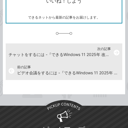
いいね！しよう
ピ
ア
ク
ー
マ
ー
ク
できるネットから最新の記事をお届けします。
に
追
加
次の記事
arrow_forward
チャットをするには -『できるWindows 11 2025年 改訂4版 Copilot対応』動画解説
前の記事
arrow_back
ビデオ会議をするには -『できるWindows 11 2025年 改訂4版 Copilot対応』動画解説