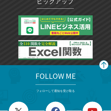
ピックアップ
FOLLOW ME
search
format_list_bulleted
検
カ
検
カ
索
テ
メ
ゴ
索
テ
ニ
リ
フォローして通知を受け取る
ゴ
ュ
ー
ー
一
リ
を
覧
閉
を