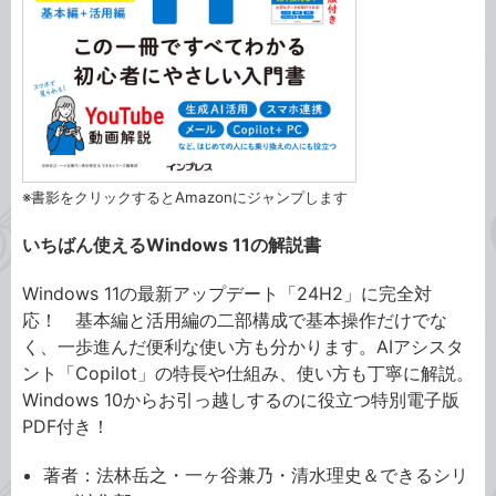
※書影をクリックするとAmazonにジャンプします
いちばん使えるWindows 11の解説書
Windows 11の最新アップデート「24H2」に完全対
応！ 基本編と活用編の二部構成で基本操作だけでな
く、一歩進んだ便利な使い方も分かります。AIアシスタ
ント「Copilot」の特長や仕組み、使い方も丁寧に解説。
Windows 10からお引っ越しするのに役立つ特別電子版
PDF付き！
著者：法林岳之・一ヶ谷兼乃・清水理史＆できるシリ