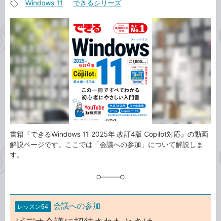
Windows 11
できるシリーズ
事
記
カ
事
テ
タ
ゴ
グ
リ
書籍『できるWindows 11 2025年 改訂4版 Copilot対応』の動画
解説ページです。ここでは「会議への参加」について解説しま
す。
会議への参加
レッスン54