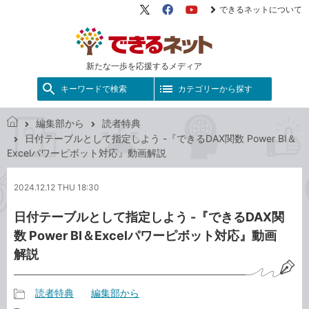
できるネットについて
X（旧
Facebook
YouTube
Twitter）
新たな一歩を応援するメディア
キーワードで検索
カテゴリーから探す
編集部から
読者特典
で
日付テーブルとして指定しよう -『できるDAX関数 Power BI＆
き
Excelパワーピボット対応』動画解説
る
ネ
2024.12.12 THU 18:30
ッ
ト
日付テーブルとして指定しよう -『できるDAX関
数 Power BI＆Excelパワーピボット対応』動画
解説
読者特典
編集部から
記