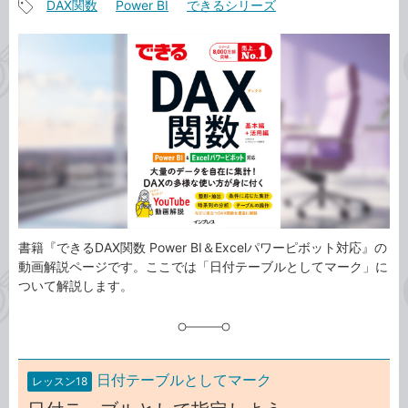
DAX関数
Power BI
できるシリーズ
事
記
カ
事
テ
タ
ゴ
グ
リ
書籍『できるDAX関数 Power BI＆Excelパワーピボット対応』の
動画解説ページです。ここでは「日付テーブルとしてマーク」に
ついて解説します。
日付テーブルとしてマーク
レッスン18