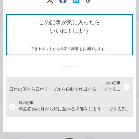
リ
X（旧
Facebook
は
ン
Twitter）
で
て
ク
で
シ
な
を
シ
ェ
ブ
この記事が気に入ったら
コ
ェ
ア
ッ
いいね！しよう
ピ
ア
ク
ー
マ
ー
ク
できるネットから最新の記事をお届けします。
に
追
加
次の記事
arrow_forward
日付の値から日付テーブルを自動で作成する -『できるDAX関数 Power BI＆Excelパワーピボット対応』動画解説
前の記事
arrow_back
年度初めの月から順に並べる準備をしよう -『できるDAX関数 Power BI＆Excelパワーピボット対応』動画解説