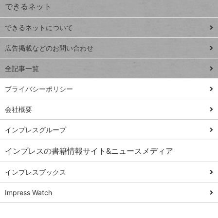
できるネット
連載
できるネットについて
Excel Q&A
close
閉じ
トイアンナ流仕
広告掲載などのお問い合わせ
る
事術
全記事一覧
PowerAutomate
ではじめる業務
プライバシーポリシー
の完全自動化
会社概要
AI議事録作成術
Windows 11
インプレスグループ
Q&A
インプレスの書籍情報サイト&ニュースメディア
Teams踏み込み
活用術
インプレスブックス
Excel講師の仕事
Impress Watch
術
エクセル時短