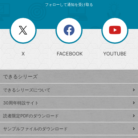
索
テ
ニ
リ
フォローして通知を受け取る
ゴ
ュ
ー
ー
一
リ
を
覧
閉
を
ー
じ
閉
か
る
じ
る
search
ら
急
X
FACEBOOK
YOUTUBE
探
上
検
昇
索
す
ワ
できるシリーズ
ー
ド
できるシリーズについて
Google
ト
スプレ
ッ
30周年特設サイト
ッドシ
プ
読者限定PDFのダウンロード
ート
ペ
iPhone
ー
サンプルファイルのダウンロード
VLOOKUP
ジ