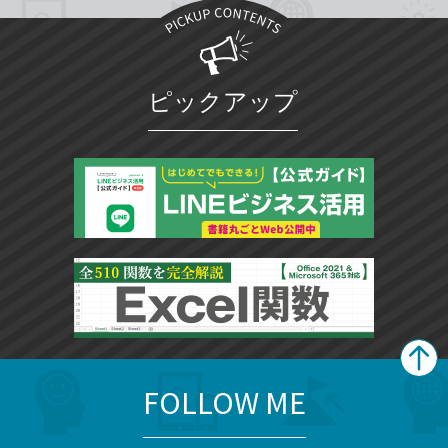
ピックアップ
FOLLOW ME
search
format_list_bulleted
検
カ
検
カ
索
テ
メ
ゴ