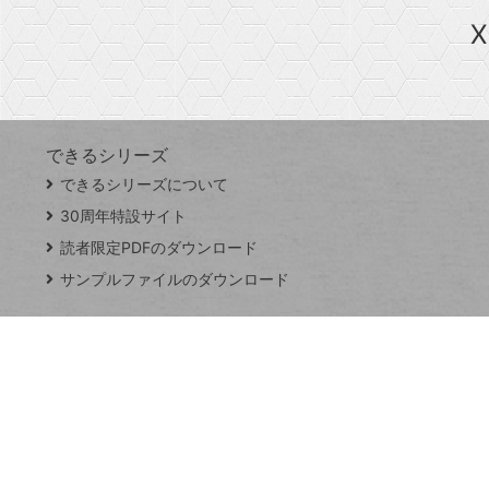
ら
急上昇ワード
X
探
Googleスプレッドシート
iPhone
VLOOKUP
す
できるシリーズ
close
できるシリーズについて
閉
ト
じ
ッ
30周年特設サイト
る
プ
読者限定PDFのダウンロード
ペ
サンプルファイルのダウンロード
ー
ジ
連載
Excel Q&A
トイアンナ流仕