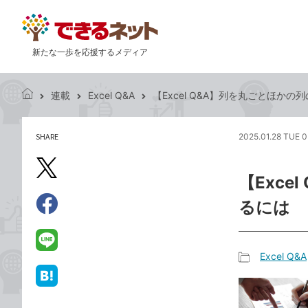
新たな一歩を応援するメディア
連載
Excel Q&A
【Excel Q&A】列を丸ごとほか
で
き
る
SHARE
2025.01.28 TUE 0
記
ネ
事
ッ
を
X（旧
ト
【Exc
シ
Twitter）
ェ
るには
で
ア
Facebook
す
シ
で
る
ェ
シ
LINE
Excel Q&A
ア
ェ
で
記
ア
送
は
事
る
て
カ