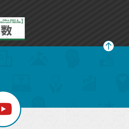
ペ
ー
ジ
上
部
へ