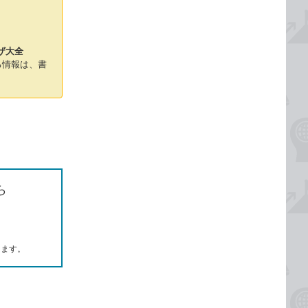
ザ大全
る情報は、書
ら
します。