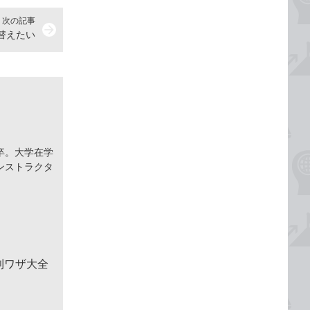
次の記事
arrow_forward
れ替えたい
卒。大学在学
ンストラクタ
便利ワザ大全