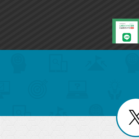
search
format_list_bulleted
検
カ
検
カ
索
テ
メ
ゴ
索
テ
ニ
リ
ュ
ー
ゴ
ー
一
を
覧
リ
閉
を
じ
閉
ー
る
じ
る
か