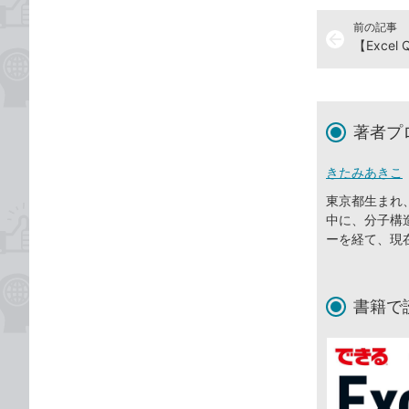
前の記事
arrow_back
著者プ
きたみあきこ
東京都生まれ
中に、分子構
ーを経て、現
書籍で