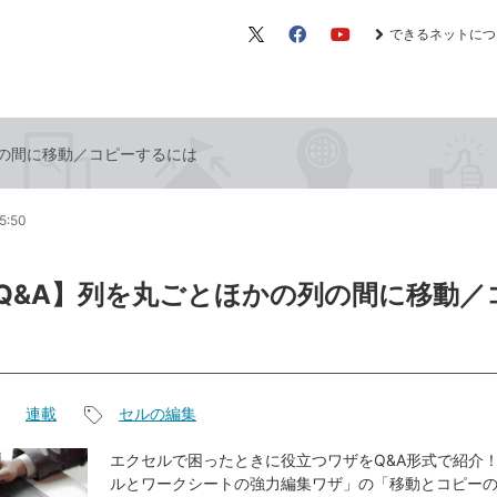
できるネットにつ
X（旧
Facebook
YouTube
Twitter）
の列の間に移動／コピーするには
5:50
el Q&A】列を丸ごとほかの列の間に移動
連載
セルの編集
記
事
エクセルで困ったときに役立つワザをQ&A形式で紹介！
ルとワークシートの強力編集ワザ」の「移動とコピー
タ