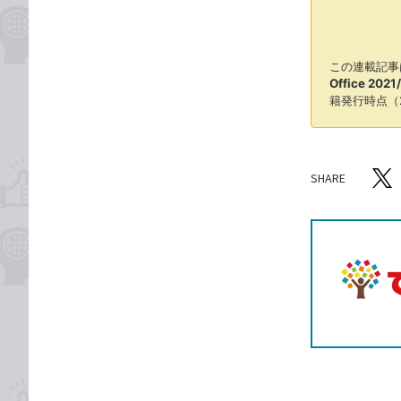
この連載記事
Office 202
籍発行時点（
SHARE
記事をシ
T