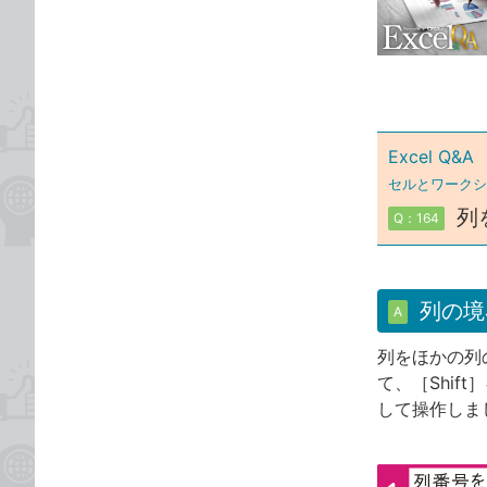
な
テ
ブ
ゴ
ッ
リ
ク
マ
ー
Excel Q&A
ク
セルとワークシ
に
列
Q：164
追
加
列の境
A
列をほかの列
て、［Shif
して操作しま