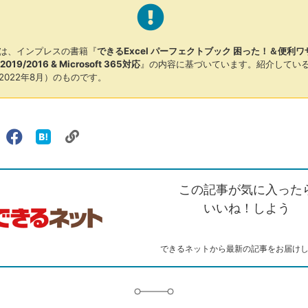
は、インプレスの書籍『
できるExcel パーフェクトブック 困った！＆便利ワ
1/2019/2016 & Microsoft 365対応
』の内容に基づいています。紹介してい
2022年8月）のものです。
リ
X（旧
Facebook
は
ェアする
ン
witter）
で
て
ク
で
シ
な
を
シ
ェ
ブ
この記事が気に入った
コ
ェ
ア
ッ
ピ
ア
ク
いいね！しよう
ー
マ
ー
ク
できるネットから最新の記事をお届け
に
追
加