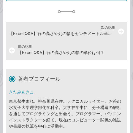
追
加
次の記事
arrow_forward
【Excel Q&A】行の高さや列の幅をセンチメートル単位で指定できる？
前の記事
arrow_back
【Excel Q&A】行の高さや列の幅の単位は何？
著者プロフィール
きたみあきこ
東京都生まれ、神奈川県在住。テクニカルライター。お茶の
水女子大学理学部化学科卒。大学在学中に、分子構造の解析
を通してプログラミングと出会う。プログラマー、パソコン
インストラクターを経て、現在はコンピューター関係の雑誌
や書籍の執筆を中心に活動中。