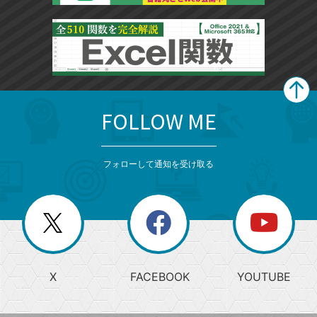
FOLLOW ME
search
format_list_bulleted
検
カ
検
カ
索
テ
メ
ゴ
索
テ
ニ
リ
フォローして通知を受け取る
ゴ
ュ
ー
ー
一
リ
を
覧
閉
を
ー
じ
閉
か
る
じ
る
search
ら
急
X
FACEBOOK
YOUTUBE
探
上
検
昇
索
す
ワ