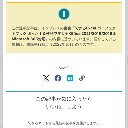
この連載記事は、インプレスの書籍『
できるExcel パーフェク
トブック 困った！＆便利ワザ大全 Office 2021/2019/2016 &
Microsoft 365対応
』の内容に基づいています。紹介している
情報は、書籍発行時点（2022年8月）のものです。
SHARE
記事をシェアする
リ
X（旧
Facebook
は
ン
Twitter）
で
て
ク
で
シ
な
を
シ
ェ
ブ
この記事が気に入ったら
コ
ェ
ア
ッ
いいね！しよう
ピ
ア
ク
ー
マ
ー
ク
できるネットから最新の記事をお届けします。
に