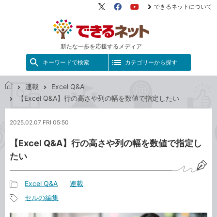
できるネットについて
X（旧
Facebook
YouTube
Twitter）
新たな一歩を応援するメディア
キーワードで検索
カテゴリーから探す
連載
Excel Q&A
で
【Excel Q&A】行の高さや列の幅を数値で指定したい
き
る
2025.02.07 FRI 05:50
ネ
ッ
【Excel Q&A】行の高さや列の幅を数値で指定し
ト
たい
Excel Q&A
連載
記
セルの編集
事
記
カ