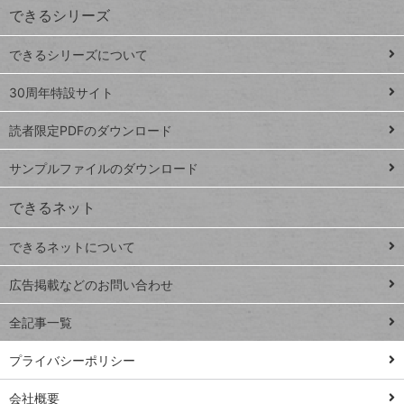
できるシリーズ
ー
ド
できるシリーズについて
Google
ト
スプレ
ッ
30周年特設サイト
ッドシ
プ
読者限定PDFのダウンロード
ート
ペ
iPhone
ー
サンプルファイルのダウンロード
VLOOKUP
ジ
できるネット
連載
できるネットについて
Excel Q&A
close
閉じ
トイアンナ流仕
広告掲載などのお問い合わせ
る
事術
全記事一覧
PowerAutomate
ではじめる業務
プライバシーポリシー
の完全自動化
会社概要