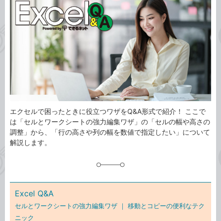
事
テ
タ
ゴ
グ
リ
エクセルで困ったときに役立つワザをQ&A形式で紹介！ ここで
は「セルとワークシートの強力編集ワザ」の「セルの幅や高さの
調整」から、「行の高さや列の幅を数値で指定したい」について
解説します。
Excel Q&A
セルとワークシートの強力編集ワザ ｜
移動とコピーの便利なテク
ニック