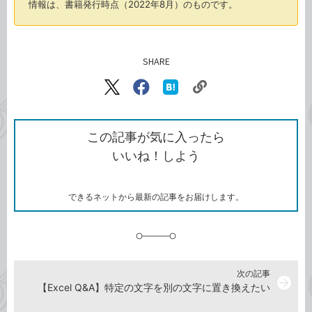
情報は、書籍発行時点（2022年8月）のものです。
SHARE
記事をシェアする
リ
X（旧
Facebook
は
ン
Twitter）
で
て
ク
で
シ
な
を
シ
ェ
ブ
この記事が気に入ったら
コ
ェ
ア
ッ
いいね！しよう
ピ
ア
ク
ー
マ
ー
ク
できるネットから最新の記事をお届けします。
に
追
加
次の記事
arrow_forward
【Excel Q&A】特定の文字を別の文字に置き換えたい