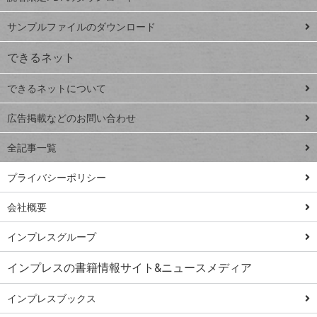
ペ
iPhone
ー
サンプルファイルのダウンロード
VLOOKUP
ジ
できるネット
連載
できるネットについて
Excel Q&A
close
閉じ
トイアンナ流仕
広告掲載などのお問い合わせ
る
事術
全記事一覧
PowerAutomate
ではじめる業務
プライバシーポリシー
の完全自動化
会社概要
AI議事録作成術
Windows 11
インプレスグループ
Q&A
インプレスの書籍情報サイト&ニュースメディア
Teams踏み込み
活用術
インプレスブックス
Excel講師の仕事