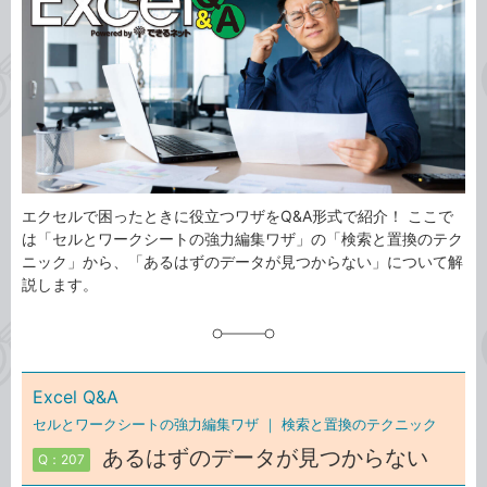
ゴ
グ
リ
エクセルで困ったときに役立つワザをQ&A形式で紹介！ ここで
は「セルとワークシートの強力編集ワザ」の「検索と置換のテク
ニック」から、「あるはずのデータが見つからない」について解
説します。
Excel Q&A
セルとワークシートの強力編集ワザ ｜
検索と置換のテクニック
あるはずのデータが見つからない
Q：207