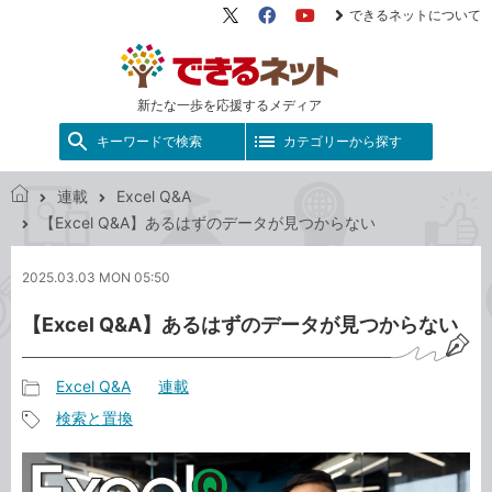
できるネットについて
X（旧
Facebook
YouTube
Twitter）
新たな一歩を応援するメディア
キーワードで検索
カテゴリーから探す
連載
Excel Q&A
で
【Excel Q&A】あるはずのデータが見つからない
き
る
2025.03.03 MON 05:50
ネ
ッ
【Excel Q&A】あるはずのデータが見つからない
ト
Excel Q&A
連載
記
検索と置換
事
記
カ
事
テ
タ