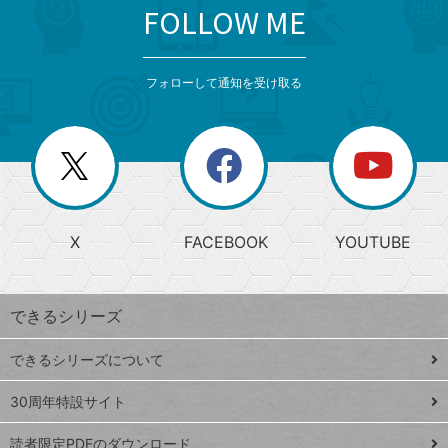
FOLLOW ME
search
format_list_bulleted
検
カ
検
カ
索
テ
メ
ゴ
索
テ
ニ
リ
フォローして通知を受け取る
ゴ
ュ
ー
ー
一
リ
を
覧
閉
を
ー
じ
閉
か
る
じ
る
search
ら
急
X
FACEBOOK
YOUTUBE
探
上
検
昇
索
す
ワ
できるシリーズ
ー
ド
できるシリーズについて
Google
ト
スプレ
ッ
30周年特設サイト
ッドシ
プ
読者限定PDFのダウンロード
ート