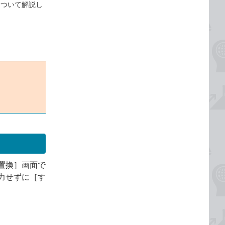
について解説し
置換］画面で
力せずに［す