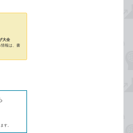
ザ大全
る情報は、書
ら
します。