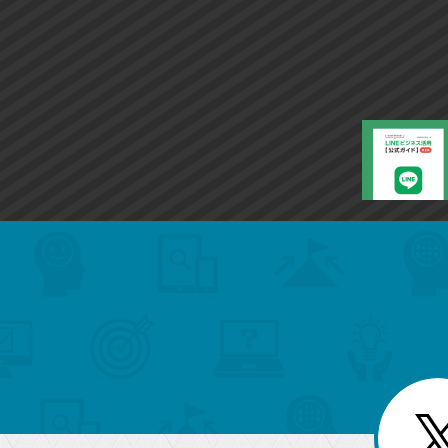
search
format_list_bulleted
検
カ
検
カ
索
テ
メ
ゴ
索
テ
ニ
リ
ュ
ー
ゴ
ー
一
を
覧
リ
閉
を
じ
閉
ー
る
じ