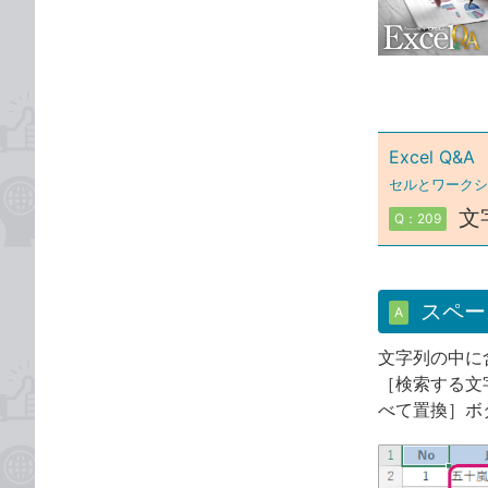
な
テ
ブ
ゴ
ッ
リ
ク
マ
ー
Excel Q&A
ク
セルとワークシ
に
文
Q：209
追
加
スペー
A
文字列の中に
［検索する文
べて置換］ボ