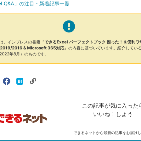
el Q&A」の注目・新着記事一覧
は、インプレスの書籍『
できるExcel パーフェクトブック 困った！＆便利ワ
1/2019/2016 & Microsoft 365対応
』の内容に基づいています。紹介してい
2022年8月）のものです。
リ
X（旧
Facebook
は
ェアする
ン
witter）
で
て
ク
で
シ
な
を
シ
ェ
ブ
この記事が気に入った
コ
ェ
ア
ッ
ピ
ア
ク
いいね！しよう
ー
マ
ー
ク
できるネットから最新の記事をお届け
に
追