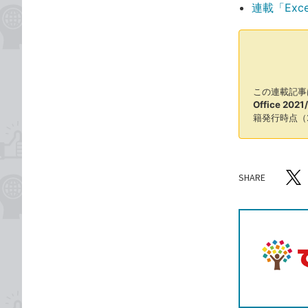
連載「Exc
この連載記事
Office 202
籍発行時点（
SHARE
記事をシ
T