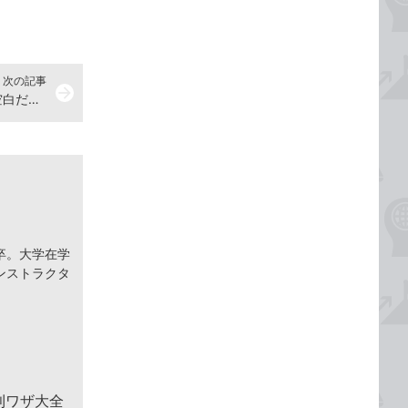
次の記事
arrow_forward
【Excel Q&A】文字列中の全角の空白だけを削除したい
卒。大学在学
ンストラクタ
便利ワザ大全