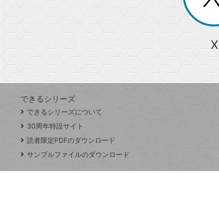
る
か
ら
急上昇ワード
X
探
Googleスプレッドシート
iPhone
VLOOKUP
す
できるシリーズ
close
できるシリーズについて
閉
ト
じ
ッ
30周年特設サイト
る
プ
読者限定PDFのダウンロード
ペ
サンプルファイルのダウンロード
ー
ジ
連載