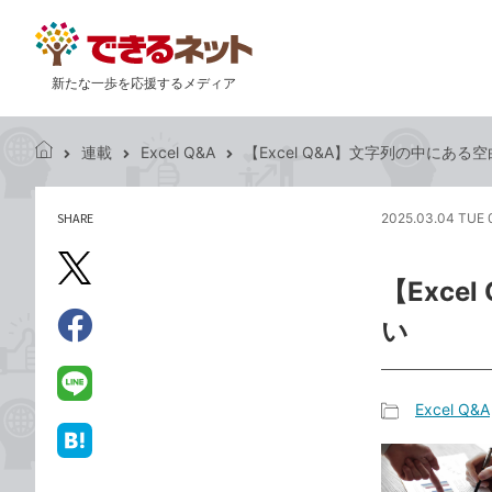
新たな一歩を応援するメディア
連載
Excel Q&A
【Excel Q&A】文字列の中にあ
で
き
る
SHARE
2025.03.04 TUE 
記
ネ
事
ッ
を
X（旧
ト
【Exc
シ
Twitter）
ェ
い
で
ア
Facebook
す
シ
で
る
ェ
シ
LINE
Excel Q&A
ア
ェ
で
記
ア
送
は
事
る
て
カ