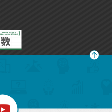
ペ
ー
ジ
上
部
へ