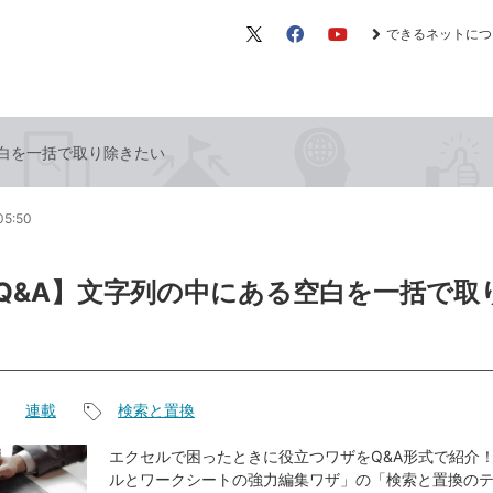
できるネットにつ
X（旧
Facebook
YouTube
Twitter）
る空白を一括で取り除きたい
05:50
el Q&A】文字列の中にある空白を一括で
連載
検索と置換
記
事
エクセルで困ったときに役立つワザをQ&A形式で紹介！
ルとワークシートの強力編集ワザ」の「検索と置換の
タ