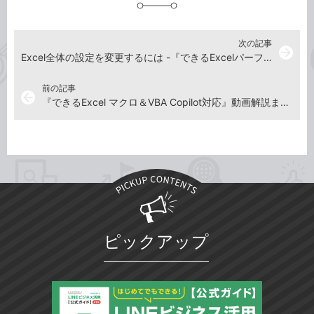
加
次の記事
arrow_forward
Excel全体の設定を変更するには -『できるExcelパーフェクトブック 困った！＆便利ワザ大全 Copilot対応 Office 2024/2021/2019 & Microsoft 365版』動画解説
前の記事
arrow_back
『できるExcel マクロ＆VBA Copilot対応』動画解説まとめ
ピックアップ