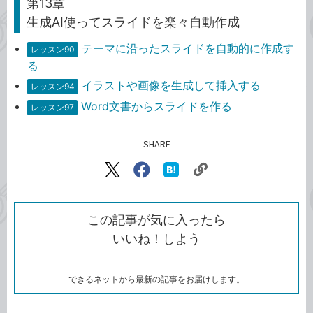
第13章
生成AI使ってスライドを楽々自動作成
テーマに沿ったスライドを自動的に作成す
レッスン90
る
イラストや画像を生成して挿入する
レッスン94
Word文書からスライドを作る
レッスン97
SHARE
記事をシェアする
リ
X（旧
Facebook
は
ン
Twitter）
で
て
ク
で
シ
な
を
シ
ェ
ブ
この記事が気に入ったら
コ
ェ
ア
ッ
いいね！しよう
ピ
ア
ク
ー
マ
ー
ク
できるネットから最新の記事をお届けします。
に
追