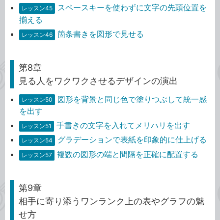
スペースキーを使わずに文字の先頭位置を
レッスン45
揃える
箇条書きを図形で見せる
レッスン46
第8章
見る人をワクワクさせるデザインの演出
図形を背景と同じ色で塗りつぶして統一感
レッスン50
を出す
手書きの文字を入れてメリハリを出す
レッスン51
グラデーションで表紙を印象的に仕上げる
レッスン54
複数の図形の端と間隔を正確に配置する
レッスン57
第9章
相手に寄り添うワンランク上の表やグラフの魅
せ方