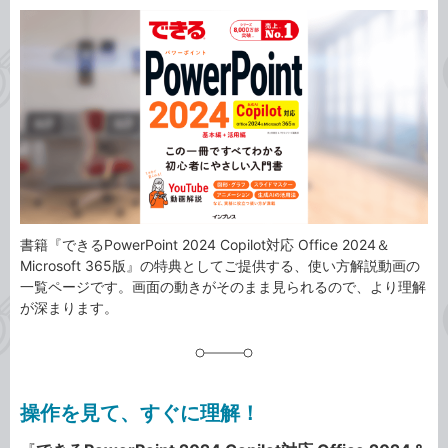
カ
事
テ
タ
ゴ
グ
リ
書籍『できるPowerPoint 2024 Copilot対応 Office 2024＆
Microsoft 365版』の特典としてご提供する、使い方解説動画の
一覧ページです。画面の動きがそのまま見られるので、より理解
が深まります。
操作を見て、すぐに理解！