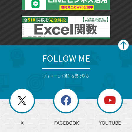
FOLLOW ME
search
format_list_bulleted
検
カ
検
カ
索
テ
メ
ゴ
索
テ
ニ
リ
フォローして通知を受け取る
ゴ
ュ
ー
ー
一
リ
を
覧
閉
を
ー
じ
閉
か
る
じ
る
search
ら
急
X
FACEBOOK
YOUTUBE
探
上
検