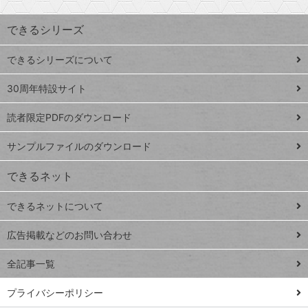
昇
索
す
ワ
できるシリーズ
ー
ド
できるシリーズについて
Google
ト
スプレ
ッ
30周年特設サイト
ッドシ
プ
読者限定PDFのダウンロード
ート
ペ
iPhone
ー
サンプルファイルのダウンロード
VLOOKUP
ジ
できるネット
連載
できるネットについて
Excel Q&A
close
閉じ
トイアンナ流仕
広告掲載などのお問い合わせ
る
事術
全記事一覧
PowerAutomate
ではじめる業務
プライバシーポリシー
の完全自動化