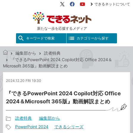
できるネットについて
X（旧
Facebook
YouTube
Twitter）
新たな一歩を応援するメディア
キーワードで検索
カテゴリーから探す
編集部から
読者特典
で
『できるPowerPoint 2024 Copilot対応 Office 2024＆
き
Microsoft 365版』動画解説まとめ
る
ネ
2024.12.20 FRI 19:30
ッ
ト
『できるPowerPoint 2024 Copilot対応 Office
2024＆Microsoft 365版』動画解説まとめ
読者特典
編集部から
記
PowerPoint 2024
できるシリーズ
事
記