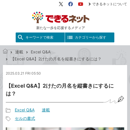
できるネットについて
X（旧
Facebook
YouTube
Twitter）
新たな一歩を応援するメディア
キーワードで検索
カテゴリーから探す
連載
Excel Q&A
で
【Excel Q&A】2けたの月名を縦書きにするには？
き
る
2025.03.21 FRI 05:50
ネ
ッ
【Excel Q&A】2けたの月名を縦書きにするに
ト
は？
Excel Q&A
連載
記
セルの書式
事
記
カ