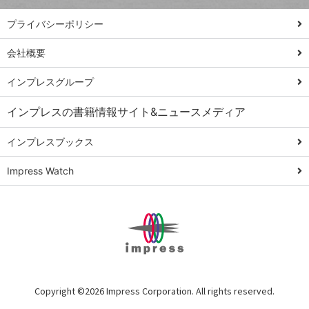
PowerAutomate
ではじめる業務
プライバシーポリシー
の完全自動化
会社概要
AI議事録作成術
Windows 11
インプレスグループ
Q&A
インプレスの書籍情報サイト&ニュースメディア
Teams踏み込み
活用術
インプレスブックス
Excel講師の仕事
Impress Watch
術
エクセル時短
パワポ時短
Windows Tips
神保町ペロリ旅
俺のメルカリ
Copyright ©
2026 Impress Corporation. All rights reserved.