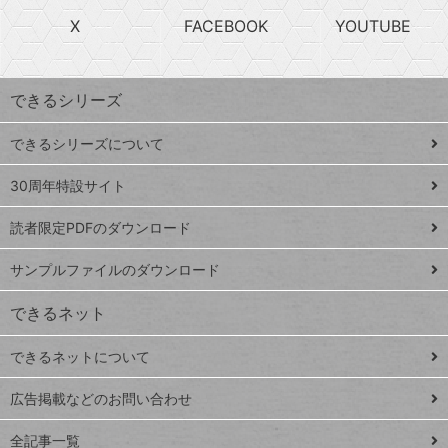
search
ら
急
X
FACEBOOK
YOUTUBE
探
上
検
昇
索
す
ワ
できるシリーズ
ー
ド
できるシリーズについて
Google
ト
スプレ
ッ
30周年特設サイト
ッドシ
プ
読者限定PDFのダウンロード
ート
ペ
iPhone
ー
サンプルファイルのダウンロード
VLOOKUP
ジ
できるネット
連載
できるネットについて
Excel Q&A
close
閉じ
トイアンナ流仕
広告掲載などのお問い合わせ
る
事術
全記事一覧