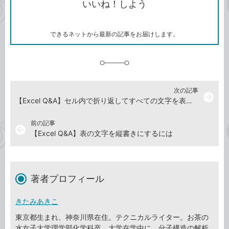
いいね！しよう
ピ
ア
ク
ー
マ
ー
ク
できるネットから最新の記事をお届けします。
に
追
加
次の記事
arrow_forward
【Excel Q&A】セル内で折り返してすべての文字を表示するには
前の記事
arrow_back
【Excel Q&A】表の文字を縦書きにするには
著者プロフィール
きたみあきこ
東京都生まれ、神奈川県在住。テクニカルライター。お茶の
水女子大学理学部化学科卒。大学在学中に、分子構造の解析