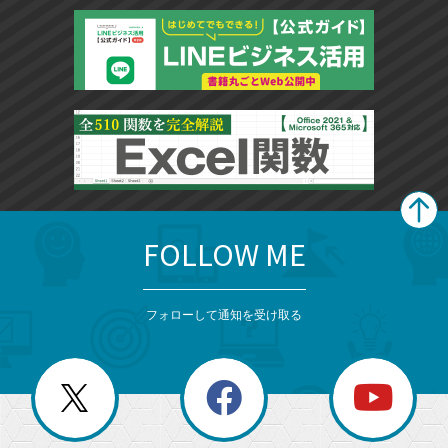
FOLLOW ME
search
format_list_bulleted
検
カ
検
カ
索
テ
メ
ゴ
索
テ
ニ
リ
フォローして通知を受け取る
ゴ
ュ
ー
ー
一
リ
を
覧
閉
を
ー
じ
閉
か
る
じ
る