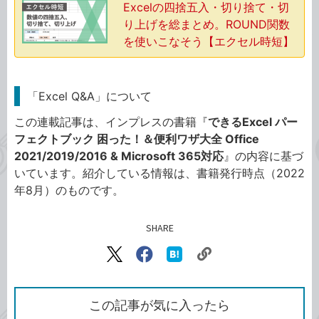
Excelの四捨五入・切り捨て・切
り上げを総まとめ。ROUND関数
を使いこなそう【エクセル時短】
「Excel Q&A」について
この連載記事は、インプレスの書籍『
できるExcel パー
フェクトブック 困った！＆便利ワザ大全 Office
2021/2019/2016 & Microsoft 365対応
』の内容に基づ
いています。紹介している情報は、書籍発行時点（2022
年8月）のものです。
SHARE
記事をシェアする
リ
X（旧
Facebook
は
ン
Twitter）
で
て
ク
で
シ
な
を
シ
ェ
ブ
この記事が気に入ったら
コ
ェ
ア
ッ