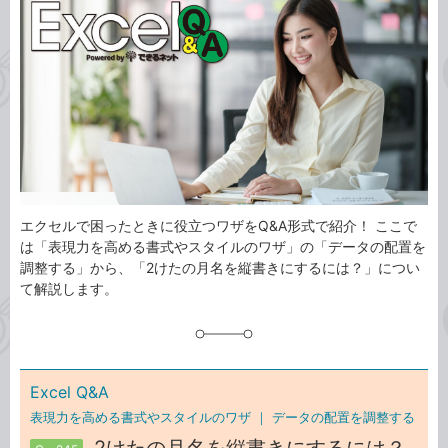
事
テ
タ
ゴ
グ
リ
エクセルで困ったときに役立つワザをQ&A形式で紹介！ ここで
は「表現力を高める書式やスタイルのワザ」の「データの配置を
調整する」から、「2けたの月名を縦書きにするには？」につい
て解説します。
Excel Q&A
表現力を高める書式やスタイルのワザ ｜
データの配置を調整する