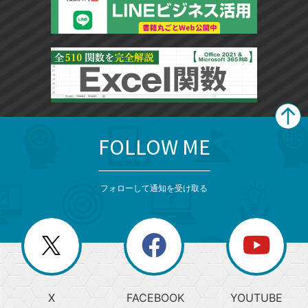
FOLLOW ME
search
format_list_bulleted
検
カ
検
カ
索
テ
メ
ゴ
索
テ
ニ
リ
フォローして通知を受け取る
ゴ
ュ
ー
ー
一
リ
を
覧
閉
を
ー
じ
閉
か
る
じ
る
search
ら
急
X
FACEBOOK
YOUTUBE
探
上