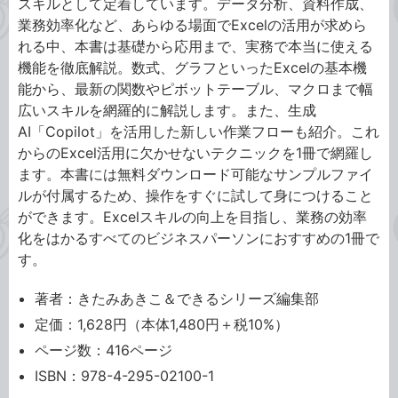
スキルとして定着しています。データ分析、資料作成、
業務効率化など、あらゆる場面でExcelの活用が求めら
れる中、本書は基礎から応用まで、実務で本当に使える
機能を徹底解説。数式、グラフといったExcelの基本機
能から、最新の関数やピボットテーブル、マクロまで幅
広いスキルを網羅的に解説します。また、生成
AI「Copilot」を活用した新しい作業フローも紹介。これ
からのExcel活用に欠かせないテクニックを1冊で網羅し
ます。本書には無料ダウンロード可能なサンプルファイ
ルが付属するため、操作をすぐに試して身につけること
ができます。Excelスキルの向上を目指し、業務の効率
化をはかるすべてのビジネスパーソンにおすすめの1冊で
す。
著者：きたみあきこ＆できるシリーズ編集部
定価：1,628円（本体1,480円＋税10%）
ページ数：416ページ
ISBN：978-4-295-02100-1