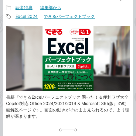
読者特典
編集部から
記
Excel 2024
できるパーフェクトブック
事
記
カ
事
テ
タ
ゴ
グ
リ
書籍『できるExcelパーフェクトブック 困った！＆便利ワザ大全
Copilot対応 Office 2024/2021/2019 & Microsoft 365版』の動
画解説ページです。画面の動きがそのまま見られるので、より理
解が深まります。