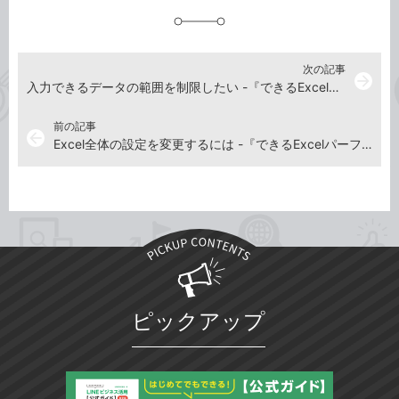
加
次の記事
arrow_forward
入力できるデータの範囲を制限したい -『できるExcelパーフェクトブック 困った！＆便利ワザ大全 Copilot対応 Office 2024/2021/2019 & Microsoft 365版』動画解説
前の記事
arrow_back
Excel全体の設定を変更するには -『できるExcelパーフェクトブック 困った！＆便利ワザ大全 Copilot対応 Office 2024/2021/2019 & Microsoft 365版』動画解説
ピックアップ