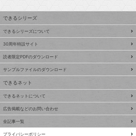
検
昇
索
す
ワ
できるシリーズ
ー
ド
できるシリーズについて
Google
ト
スプレ
ッ
30周年特設サイト
ッドシ
プ
読者限定PDFのダウンロード
ート
ペ
iPhone
ー
サンプルファイルのダウンロード
VLOOKUP
ジ
できるネット
連載
できるネットについて
Excel Q&A
close
閉じ
トイアンナ流仕
広告掲載などのお問い合わせ
る
事術
全記事一覧
PowerAutomate
ではじめる業務
プライバシーポリシー