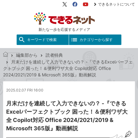
できるネットについて
X（旧
Facebook
YouTube
Twitter）
新たな一歩を応援するメディア
キーワードで検索
カテゴリーから探す
編集部から
読者特典
で
月末だけを連続して入力できないの？ -『できるExcelパーフェ
き
クトブック 困った！＆便利ワザ大全 Copilot対応 Office
る
2024/2021/2019 & Microsoft 365版』動画解説
ネ
ッ
2025.02.07 FRI 16:00
ト
月末だけを連続して入力できないの？ -『できる
Excelパーフェクトブック 困った！＆便利ワザ大
全 Copilot対応 Office 2024/2021/2019 &
Microsoft 365版』動画解説