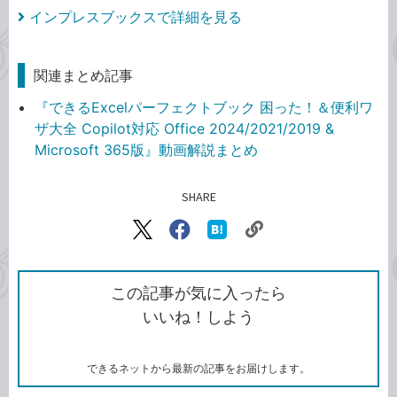
インプレスブックスで詳細を見る
関連まとめ記事
『できるExcelパーフェクトブック 困った！＆便利ワ
ザ大全 Copilot対応 Office 2024/2021/2019 &
Microsoft 365版』動画解説まとめ
SHARE
記事をシェアする
リ
X（旧
Facebook
は
ン
Twitter）
で
て
ク
で
シ
な
を
シ
ェ
ブ
この記事が気に入ったら
コ
ェ
ア
ッ
いいね！しよう
ピ
ア
ク
ー
マ
ー
ク
できるネットから最新の記事をお届けします。
に
追