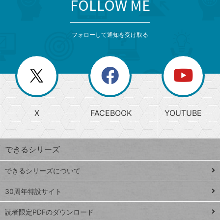
FOLLOW ME
search
format_list_bulleted
検
カ
検
カ
索
テ
メ
ゴ
索
テ
ニ
リ
フォローして通知を受け取る
ゴ
ュ
ー
ー
一
リ
を
覧
閉
を
ー
じ
閉
か
る
じ
る
search
ら
急
X
FACEBOOK
YOUTUBE
探
上
検
昇
索
す
ワ
できるシリーズ
ー
ド
できるシリーズについて
Google
ト
スプレ
ッ
30周年特設サイト
ッドシ
プ
読者限定PDFのダウンロード
ート
ペ