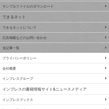
iPhone
ー
サンプルファイルのダウンロード
VLOOKUP
ジ
できるネット
連載
できるネットについて
Excel Q&A
close
閉じ
トイアンナ流仕
広告掲載などのお問い合わせ
る
事術
全記事一覧
PowerAutomate
ではじめる業務
プライバシーポリシー
の完全自動化
会社概要
AI議事録作成術
Windows 11
インプレスグループ
Q&A
インプレスの書籍情報サイト&ニュースメディア
Teams踏み込み
活用術
インプレスブックス
Excel講師の仕事