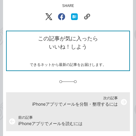
SHARE
記事をシェアする
リ
X（旧
Facebook
は
ン
Twitter）
で
て
ク
で
シ
な
を
シ
ェ
ブ
この記事が気に入ったら
コ
ェ
ア
ッ
いいね！しよう
ピ
ア
ク
ー
マ
ー
ク
できるネットから最新の記事をお届けします。
に
追
加
次の記事
arrow_forward
iPhoneアプリでメールを分類・整理するには
前の記事
arrow_back
iPhoneアプリでメールを読むには