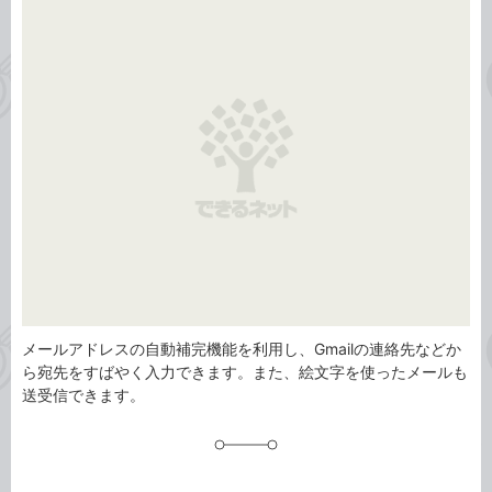
事
テ
タ
ゴ
グ
リ
メールアドレスの自動補完機能を利用し、Gmailの連絡先などか
ら宛先をすばやく入力できます。また、絵文字を使ったメールも
送受信できます。