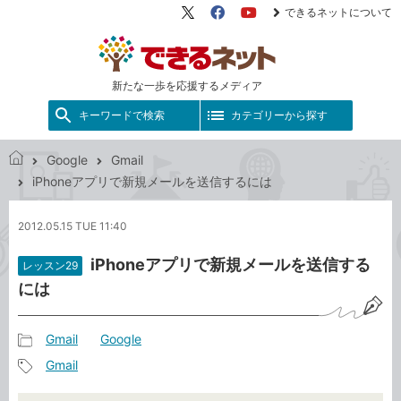
できるネットについて
X（旧
Facebook
YouTube
Twitter）
新たな一歩を応援するメディア
キーワードで検索
カテゴリーから探す
Google
Gmail
で
iPhoneアプリで新規メールを送信するには
き
る
2012.05.15 TUE 11:40
ネ
ッ
iPhoneアプリで新規メールを送信する
レッスン29
ト
には
Gmail
Google
記
Gmail
事
記
カ