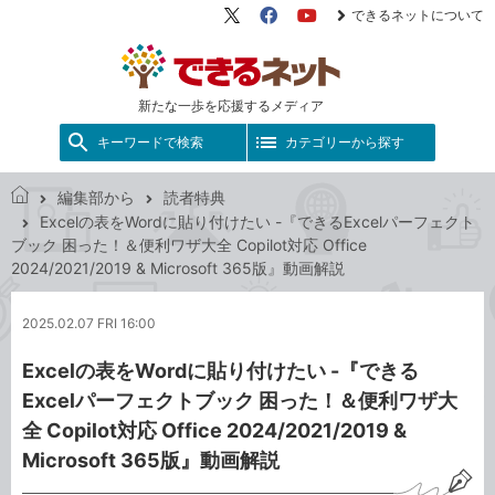
できるネットについて
X（旧
Facebook
YouTube
Twitter）
新たな一歩を応援するメディア
キーワードで検索
カテゴリーから探す
編集部から
読者特典
で
Excelの表をWordに貼り付けたい -『できるExcelパーフェクト
き
ブック 困った！＆便利ワザ大全 Copilot対応 Office
る
2024/2021/2019 & Microsoft 365版』動画解説
ネ
ッ
2025.02.07 FRI 16:00
ト
Excelの表をWordに貼り付けたい -『できる
Excelパーフェクトブック 困った！＆便利ワザ大
全 Copilot対応 Office 2024/2021/2019 &
Microsoft 365版』動画解説