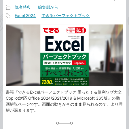
読者特典
編集部から
記
Excel 2024
できるパーフェクトブック
事
記
カ
事
テ
タ
ゴ
グ
リ
書籍『できるExcelパーフェクトブック 困った！＆便利ワザ大全
Copilot対応 Office 2024/2021/2019 & Microsoft 365版』の動
画解説ページです。画面の動きがそのまま見られるので、より理
解が深まります。