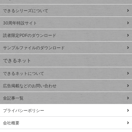
ド
できるシリーズについて
Google
ト
スプレ
ッ
30周年特設サイト
ッドシ
プ
読者限定PDFのダウンロード
ート
ペ
iPhone
ー
サンプルファイルのダウンロード
VLOOKUP
ジ
できるネット
連載
できるネットについて
Excel Q&A
close
閉じ
トイアンナ流仕
広告掲載などのお問い合わせ
る
事術
全記事一覧
PowerAutomate
ではじめる業務
プライバシーポリシー
の完全自動化
会社概要
AI議事録作成術