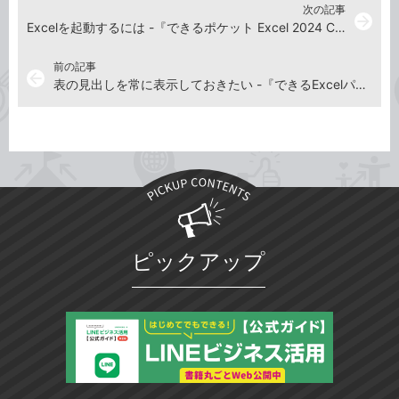
次の記事
arrow_forward
Excelを起動するには -『できるポケット Excel 2024 Copilot対応 基本＆活用マスターブック Office 2024＆Microsoft 365版』動画解説
前の記事
arrow_back
表の見出しを常に表示しておきたい -『できるExcelパーフェクトブック 困った！＆便利ワザ大全 Copilot対応 Office 2024/2021/2019 & Microsoft 365版』動画解説
ピックアップ