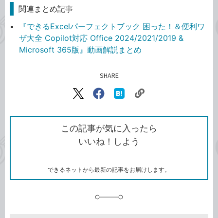
関連まとめ記事
『できるExcelパーフェクトブック 困った！＆便利ワ
ザ大全 Copilot対応 Office 2024/2021/2019 &
Microsoft 365版』動画解説まとめ
SHARE
記事をシェアする
リ
X（旧
Facebook
は
ン
Twitter）
で
て
ク
で
シ
な
を
シ
ェ
ブ
この記事が気に入ったら
コ
ェ
ア
ッ
いいね！しよう
ピ
ア
ク
ー
マ
ー
ク
できるネットから最新の記事をお届けします。
に
追
加