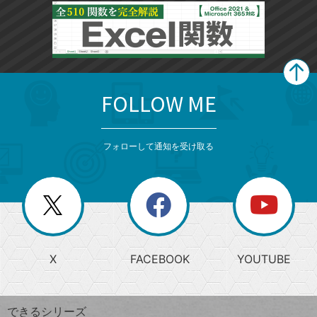
FOLLOW ME
search
format_list_bulleted
検
カ
検
カ
索
テ
メ
ゴ
索
テ
ニ
リ
フォローして通知を受け取る
ゴ
ュ
ー
ー
一
リ
を
覧
閉
を
ー
じ
閉
か
る
じ
る
search
ら
急
X
FACEBOOK
YOUTUBE
探
上
検
昇
索
す
ワ
できるシリーズ
ー