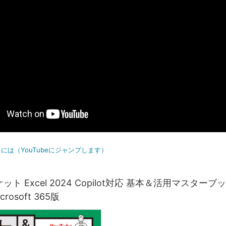
には（YouTubeにジャンプします）
ト Excel 2024 Copilot対応 基本＆活用マスターブック 
crosoft 365版