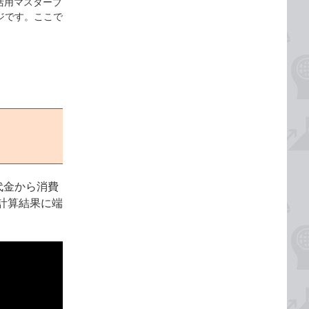
本＆活用マスターブ
説ページです。ここで
代金から消費
計算結果に端