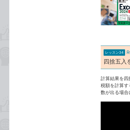
事
な
カ
ブ
テ
ッ
ゴ
ク
リ
マ
ー
ク
に
レッスン34
追
四捨五入
加
計算結果を四
税額を計算す
数が出る場合