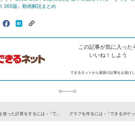
oft 365版』動画解説まとめ
リ
X（旧
Facebook
は
ェアする
ン
witter）
で
て
ク
で
シ
な
を
シ
ェ
ブ
この記事が気に入った
コ
ェ
ア
ッ
ピ
ア
ク
いいね！しよう
ー
マ
ー
ク
できるネットから最新の記事をお届け
に
追
加
絶対参照を使った計算をするには -『できるポケット Excel 2024 Copilot対応 基本＆活用マスターブック Office 2024＆Microsoft 365版』動画解説