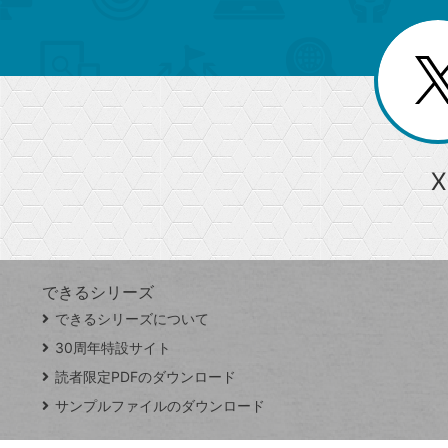
ゴ
ー
一
を
覧
リ
閉
を
じ
閉
ー
る
じ
る
か
ら
急上昇ワード
X
探
Googleスプレッドシート
iPhone
VLOOKUP
す
できるシリーズ
close
できるシリーズについて
閉
ト
じ
ッ
30周年特設サイト
る
プ
読者限定PDFのダウンロード
ペ
サンプルファイルのダウンロード
ー
ジ