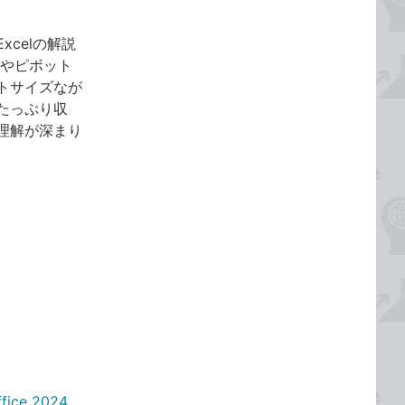
celの解説
数やピボット
トサイズなが
たっぷり収
理解が深まり
ce 2024