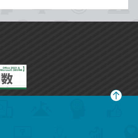
ペ
ー
ジ
上
部
へ