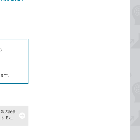
ら
します。
次の記事
arrow_forward
グラフを作るには -『できるポケット Excel 2024 Copilot対応 基本＆活用マスターブック Office 2024＆Microsoft 365版』動画解説