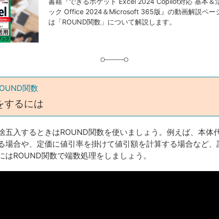
事
書籍『できるポケット Excel 2024 Copilot対応 基
ック Office 2024＆Microsoft 365版』の動画解
タ
は「ROUND関数」について解説します。
グ
ROUND関数
をするには
捨五入するときはROUND関数を使いましょう。例えば、本体
る場合や、定価に値引率を掛けて値引額を計算する場合など、
にはROUND関数で端数処理をしましょう。