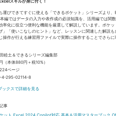
xcelスキルが身に付く！
ち運びできてすぐに使える「できるポケット」シリーズより、Ex
基本編ではデータの入力や表作成の必須知識を、活用編では関
効率化に役立つ便利な機能を厳選して解説しています。ポケッ
ザ」「使いこなしのヒント」など、レッスンに関連した解説も
じ操作が行える練習用ファイルで実際に操作することでさらに
田睦土＆できるシリーズ編集部
円（本体880円＋税10%）
224ページ
-4-295-02114-8
ブックスで詳細を見る
記事
ト Excel 2024 Copilot対応 基本＆活用マスターブック Offi