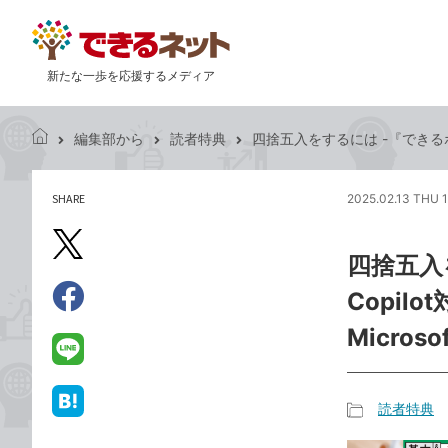
新たな一歩を応援するメディア
編集部から
読者特典
四捨五入をするには -『できるポケット
で
き
る
SHARE
2025.02.13 THU 
記
ネ
事
ッ
を
X（旧
ト
四捨五入を
シ
Twitter）
ェ
Copil
で
ア
Facebook
す
シ
で
Micros
る
ェ
シ
LINE
ア
ェ
で
ア
送
読者特典
は
記
る
て