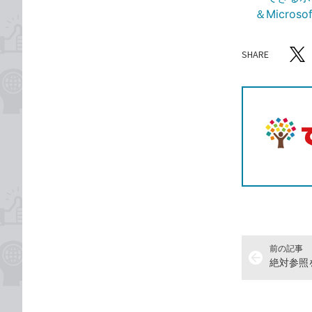
＆Micros
SHARE
記事をシ
T
前の記事
arrow_back