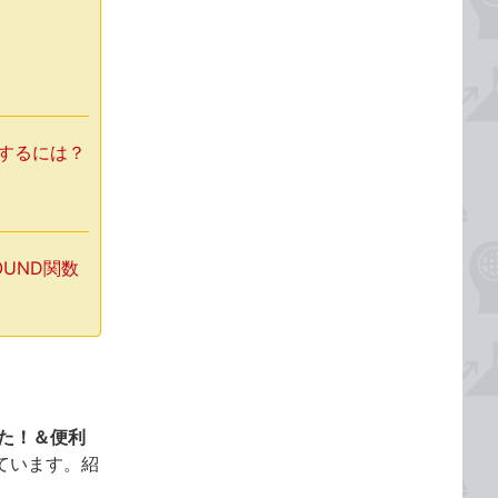
力するには？
OUND関数
った！＆便利
ています。紹