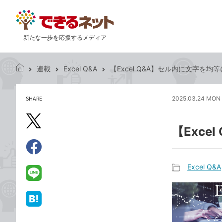
新たな一歩を応援するメディア
連載
Excel Q&A
【Excel Q&A】セル内に文字を均
で
き
る
SHARE
2025.03.24 MON 
記
ネ
事
ッ
を
X（旧
ト
【Exc
シ
Twitter）
ェ
で
ア
Facebook
す
シ
で
Excel Q&A
る
ェ
記
シ
LINE
ア
事
ェ
で
カ
ア
送
は
テ
る
て