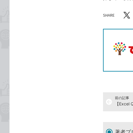
SHARE
記事をシ
T
前の記事
arrow_back
著者プ