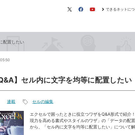
できるネットにつ
X（旧
Facebook
YouTube
Twitter）
等に配置したい
05:50
el Q&A】セル内に文字を均等に配置したい
連載
セルの編集
記
事
エクセルで困ったときに役立つワザをQ&A形式で紹介！
現力を高める書式やスタイルのワザ」の「データの配
タ
から、「セル内に文字を均等に配置したい」について
グ