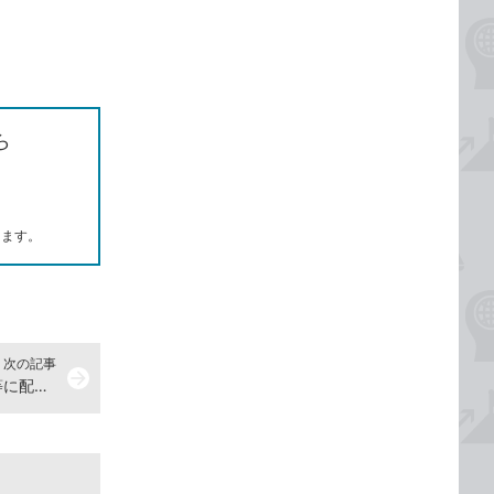
ら
します。
次の記事
arrow_forward
【Excel Q&A】セル内に文字を均等に配置できない