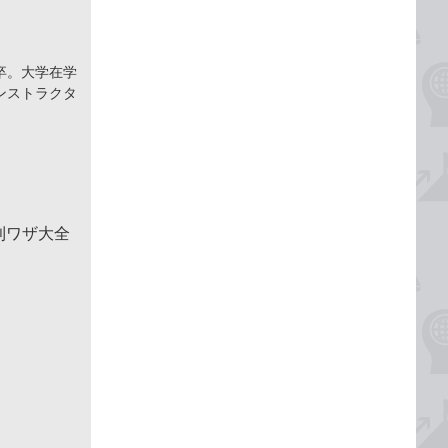
卒。大学在学
ンストラクタ
便利ワザ大全