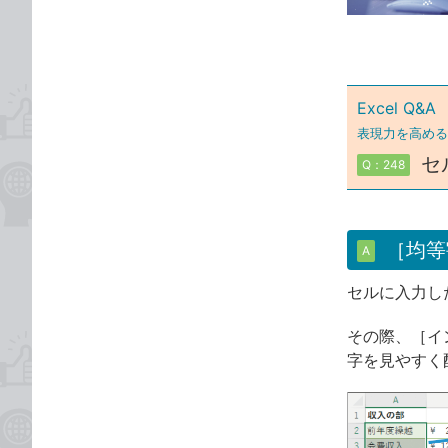
ゴ
な
リ
ブ
ッ
ク
Excel Q&A
マ
ー
表現力を高める
ク
セ
Q：248
に
追
加
［均等
A
セルに入力し
その際、［イ
字を見やすく