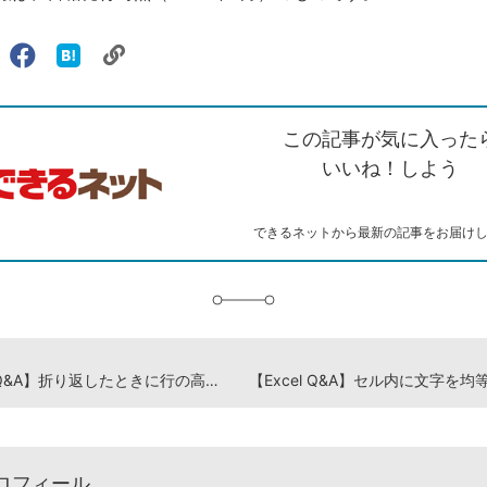
リ
X（旧
Facebook
は
ェアする
ン
witter）
で
て
ク
で
シ
な
を
シ
ェ
ブ
この記事が気に入った
コ
ェ
ア
ッ
ピ
ア
ク
いいね！しよう
ー
マ
ー
ク
できるネットから最新の記事をお届け
に
追
加
【Excel Q&A】折り返したときに行の高さが自動調整されない
ロフィール