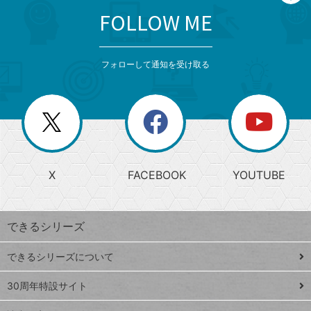
FOLLOW ME
search
format_list_bulleted
検
カ
検
カ
索
テ
メ
ゴ
索
テ
ニ
リ
フォローして通知を受け取る
ゴ
ュ
ー
ー
一
リ
を
覧
閉
を
ー
じ
閉
か
る
じ
る
search
ら
急
X
FACEBOOK
YOUTUBE
探
上
検
昇
索
す
ワ
できるシリーズ
ー
ド
できるシリーズについて
Google
ト
スプレ
ッ
30周年特設サイト
ッドシ
プ