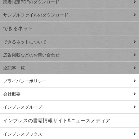
読者限定PDFのダウンロード
ート
ペ
iPhone
ー
サンプルファイルのダウンロード
VLOOKUP
ジ
できるネット
連載
できるネットについて
Excel Q&A
close
閉じ
トイアンナ流仕
広告掲載などのお問い合わせ
る
事術
全記事一覧
PowerAutomate
ではじめる業務
プライバシーポリシー
の完全自動化
会社概要
AI議事録作成術
Windows 11
インプレスグループ
Q&A
インプレスの書籍情報サイト&ニュースメディア
Teams踏み込み
活用術
インプレスブックス