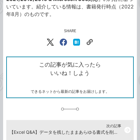
いています。紹介している情報は、書籍発行時点（2022
年8月）のものです。
SHARE
記事をシェアする
リ
X（旧
Facebook
は
ン
Twitter）
で
て
ク
で
シ
な
を
シ
ェ
ブ
この記事が気に入ったら
コ
ェ
ア
ッ
いいね！しよう
ピ
ア
ク
ー
マ
ー
ク
できるネットから最新の記事をお届けします。
に
追
加
次の記事
arrow_forward
【Excel Q&A】データを残したままあらゆる書式を削除したい