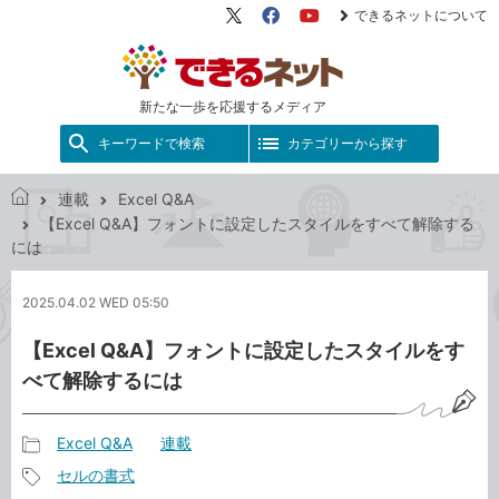
できるネットについて
X（旧
Facebook
YouTube
Twitter）
新たな一歩を応援するメディア
キーワードで検索
カテゴリーから探す
連載
Excel Q&A
で
【Excel Q&A】フォントに設定したスタイルをすべて解除する
き
には
る
ネ
2025.04.02 WED 05:50
ッ
ト
【Excel Q&A】フォントに設定したスタイルをす
べて解除するには
Excel Q&A
連載
記
セルの書式
事
記