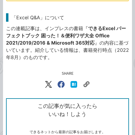
「Excel Q&A」について
この連載記事は、インプレスの書籍『
できるExcel パー
フェクトブック 困った！＆便利ワザ大全 Office
2021/2019/2016 & Microsoft 365対応
』の内容に基づ
いています。紹介している情報は、書籍発行時点（2022
年8月）のものです。
SHARE
記事をシェアする
リ
X（旧
Facebook
は
ン
Twitter）
で
て
ク
で
シ
な
を
シ
ェ
ブ
この記事が気に入ったら
コ
ェ
ア
ッ
いいね！しよう
ピ
ア
ク
ー
マ
ー
ク
できるネットから最新の記事をお届けします。