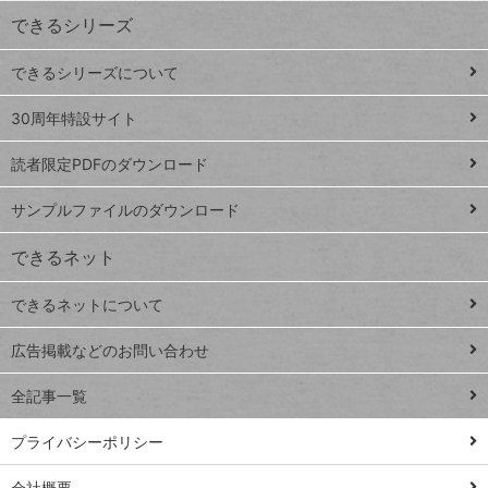
ワ
できるシリーズ
ー
ド
できるシリーズについて
Google
ト
スプレ
ッ
30周年特設サイト
ッドシ
プ
読者限定PDFのダウンロード
ート
ペ
iPhone
ー
サンプルファイルのダウンロード
VLOOKUP
ジ
できるネット
連載
できるネットについて
Excel Q&A
close
閉じ
トイアンナ流仕
広告掲載などのお問い合わせ
る
事術
全記事一覧
PowerAutomate
ではじめる業務
プライバシーポリシー
の完全自動化
会社概要