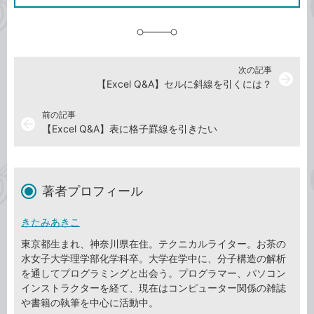
に
追
加
次の記事
arrow_forward
【Excel Q&A】セルに斜線を引くには？
前の記事
arrow_back
【Excel Q&A】表に格子罫線を引きたい
著者プロフィール
きたみあきこ
東京都生まれ、神奈川県在住。テクニカルライター。お茶の
水女子大学理学部化学科卒。大学在学中に、分子構造の解析
を通してプログラミングと出会う。プログラマー、パソコン
インストラクターを経て、現在はコンピューター関係の雑誌
や書籍の執筆を中心に活動中。