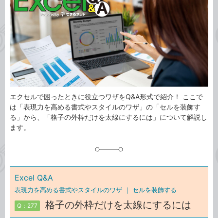
ゴ
グ
リ
エクセルで困ったときに役立つワザをQ&A形式で紹介！ ここで
は「表現力を高める書式やスタイルのワザ」の「セルを装飾す
る」から、「格子の外枠だけを太線にするには」について解説し
ます。
Excel Q&A
表現力を高める書式やスタイルのワザ ｜
セルを装飾する
格子の外枠だけを太線にするには
Q：277