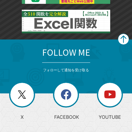
FOLLOW ME
search
format_list_bulleted
検
カ
検
カ
索
テ
メ
ゴ
索
テ
ニ
リ
フォローして通知を受け取る
ゴ
ュ
ー
ー
一
リ
を
覧
閉
を
ー
じ
閉
か
る
じ
る
search
ら
急
X
FACEBOOK
YOUTUBE
探
上
検
昇
索
す