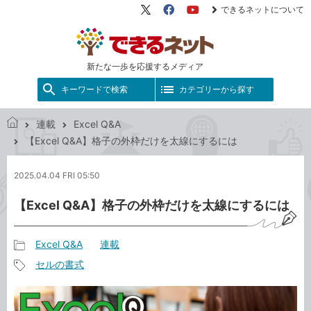
できるネットについて
X（旧
Facebook
YouTube
Twitter）
新たな一歩を応援するメディア
キーワードで検索
カテゴリーから探す
連載
Excel Q&A
で
【Excel Q&A】格子の外枠だけを太線にするには
き
る
2025.04.04 FRI 05:50
ネ
ッ
【Excel Q&A】格子の外枠だけを太線にするには
ト
Excel Q&A
連載
記
セルの書式
事
記
カ
事
テ
タ