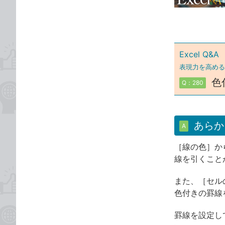
ゴ
な
リ
ブ
ッ
ク
Excel Q&A
マ
ー
表現力を高める
ク
色
Q：280
に
追
加
あらか
A
［線の色］か
線を引くこと
また、［セル
色付きの罫線
罫線を設定し