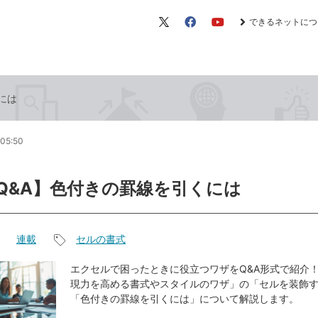
できるネットにつ
X（旧
Facebook
YouTube
Twitter）
くには
05:50
l Q&A】色付きの罫線を引くには
連載
セルの書式
記
事
エクセルで困ったときに役立つワザをQ&A形式で紹介！
現力を高める書式やスタイルのワザ」の「セルを装飾
タ
「色付きの罫線を引くには」について解説します。
グ