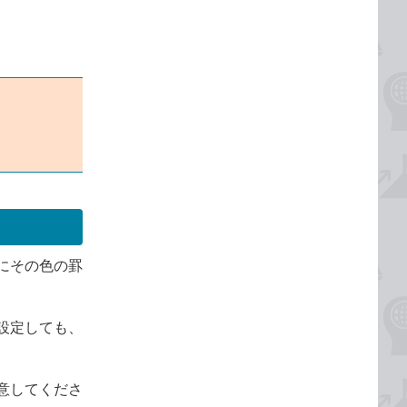
にその色の罫
設定しても、
意してくださ