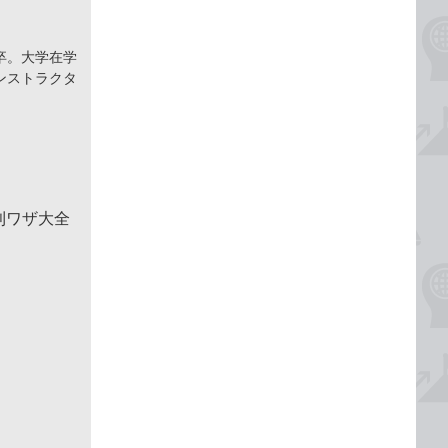
卒。大学在学
ンストラクタ
便利ワザ大全