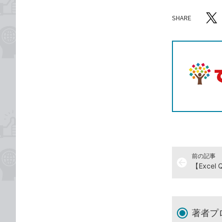
SHARE
記事をシ
T
前の記事
arrow_back
著者プ