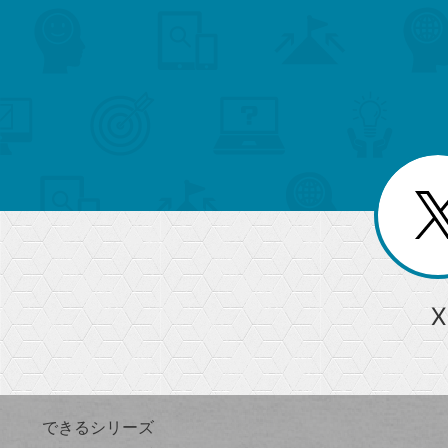
search
format_list_bulleted
検
カ
検
カ
索
テ
メ
ゴ
索
テ
ニ
リ
ュ
ー
ゴ
ー
一
を
覧
リ
閉
を
じ
閉
ー
る
じ
る
か
ら
急上昇ワード
X
探
Googleスプレッドシート
iPhone
VLOOKUP
す
できるシリーズ
close