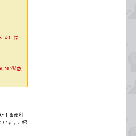
力するには？
OUND関数
った！＆便利
ています。紹