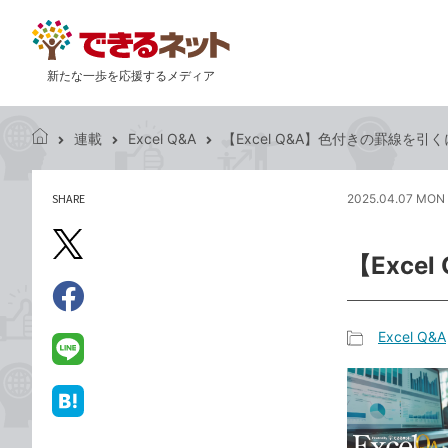
新たな一歩を応援するメディア
連載
Excel Q&A
【Excel Q&A】色付きの罫線を引
で
き
る
SHARE
2025.04.07 MON 
記
ネ
事
ッ
を
X（旧
ト
【Exce
シ
Twitter）
ェ
で
ア
Facebook
す
シ
で
Excel Q&A
る
ェ
記
シ
LINE
ア
事
ェ
で
カ
ア
送
は
テ
る
て