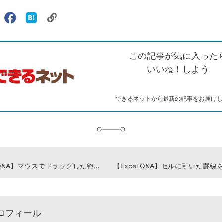
リ
X（旧
Facebook
は
ェアする
ン
witter）
で
て
ク
で
シ
な
を
シ
ェ
ブ
この記事が気に入った
コ
ェ
ア
ッ
ピ
ア
ク
いいね！しよう
ー
マ
ー
ク
できるネットから最新の記事をお届け
に
追
加
【Excel Q&A】マウスでドラッグした範囲に罫線を引きたい
ロフィール