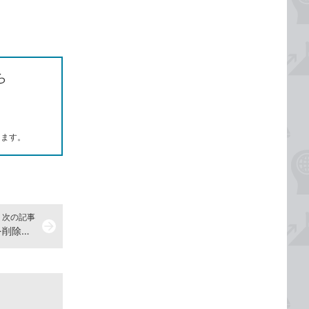
ら
します。
次の記事
arrow_forward
【Excel Q&A】セルに引いた罫線を削除したい