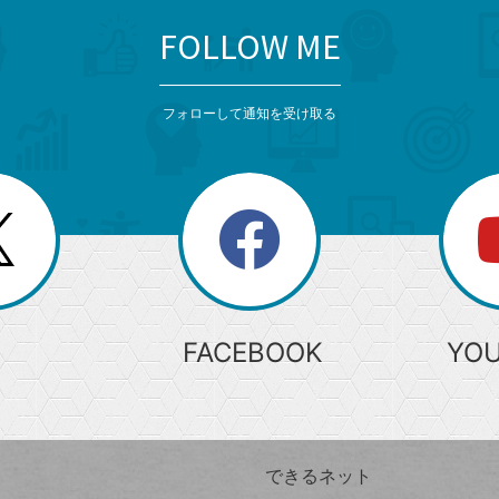
FOLLOW ME
フォローして通知を受け取る
search
検
索
FACEBOOK
YO
できるネット