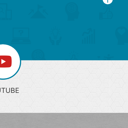
ペ
ー
ジ
上
部
へ
UTUBE