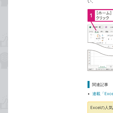
い。
関連記事
連載「Exc
Excelの人