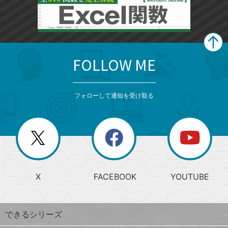
FOLLOW ME
search
format_list_bulleted
検
カ
検
カ
索
テ
メ
ゴ
索
テ
ニ
リ
フォローして通知を受け取る
ゴ
ュ
ー
ー
一
リ
を
覧
閉
を
ー
じ
閉
か
る
じ
る
search
ら
急
X
FACEBOOK
YOUTUBE
探
上
検
昇
索
す
ワ
できるシリーズ
ー
ド