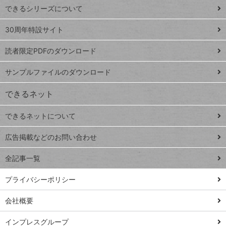
できるシリーズについて
Google
ト
スプレ
ッ
30周年特設サイト
ッドシ
プ
読者限定PDFのダウンロード
ート
ペ
iPhone
ー
サンプルファイルのダウンロード
VLOOKUP
ジ
できるネット
連載
できるネットについて
Excel Q&A
close
閉じ
トイアンナ流仕
広告掲載などのお問い合わせ
る
事術
全記事一覧
PowerAutomate
ではじめる業務
プライバシーポリシー
の完全自動化
会社概要
AI議事録作成術
Windows 11
インプレスグループ