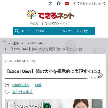
できるネットについて
X（旧
Facebook
YouTube
Twitter）
新たな一歩を応援するメディア
キーワードで検索
カテゴリーから探す
連載
Excel Q&A
で
【Excel Q&A】値の大小を視覚的に表現するには
き
る
2025.04.09 WED 05:50
ネ
ッ
【Excel Q&A】値の大小を視覚的に表現するには
ト
Excel Q&A
連載
記
条件付き書式
事
記
カ
事
テ
タ