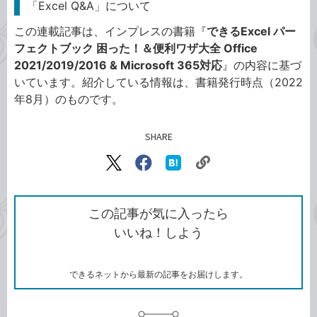
「Excel Q&A」について
この連載記事は、インプレスの書籍『
できるExcel パー
フェクトブック 困った！＆便利ワザ大全 Office
2021/2019/2016 & Microsoft 365対応
』の内容に基づ
いています。紹介している情報は、書籍発行時点（2022
年8月）のものです。
SHARE
記事をシェアする
リ
X（旧
Facebook
は
ン
Twitter）
で
て
ク
で
シ
な
を
シ
ェ
ブ
この記事が気に入ったら
コ
ェ
ア
ッ
いいね！しよう
ピ
ア
ク
ー
マ
ー
ク
できるネットから最新の記事をお届けします。
に
追
加